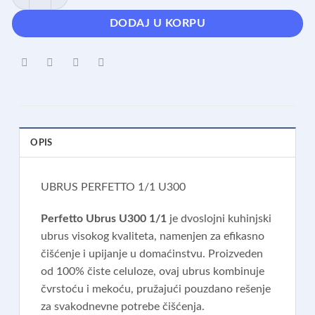
DODAJ U KORPU
OPIS
UBRUS PERFETTO 1/1 U300
Perfetto Ubrus U300 1/1
je dvoslojni kuhinjski
ubrus visokog kvaliteta, namenjen za efikasno
čišćenje i upijanje u domaćinstvu.
Proizveden
od 100% čiste celuloze, ovaj ubrus kombinuje
čvrstoću i mekoću, pružajući pouzdano rešenje
za svakodnevne potrebe čišćenja.