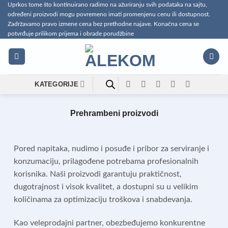
Preskoči
Uprkos tome što kontinuirano radimo na ažuriranju svih podataka na sajtu,
određeni proizvodi mogu povremeno imati promenjenu cenu ili dostupnost.
na
Zadržavamo pravo izmene cena bez prethodne najave. Konačna cena se
sadržaj
potvrđuje prilikom prijema i obrade porudžbine
KATEGORIJE
Prehrambeni proizvodi
Pored napitaka, nudimo i posuđe i pribor za serviranje i
konzumaciju, prilagođene potrebama profesionalnih
korisnika. Naši proizvodi garantuju praktičnost,
dugotrajnost i visok kvalitet, a dostupni su u velikim
količinama za optimizaciju troškova i snabdevanja.
Kao veleprodajni partner, obezbeđujemo konkurentne