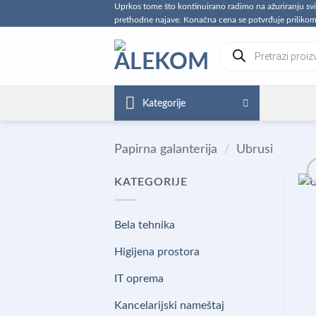
Preskoči
Uprkos tome što kontinuirano radimo na ažuriranju s
prethodne najave. Konačna cena se potvrđuje prilikom
na
sadržaj
Products
search
Kategorije
Papirna galanterija
/
Ubrusi
KATEGORIJE
Bela tehnika
Higijena prostora
IT oprema
Kancelarijski nameštaj