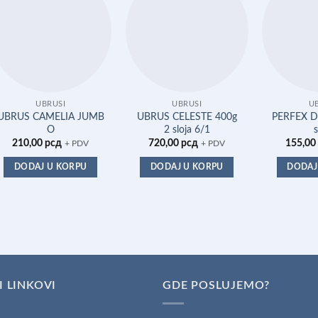
UBRUSI
UBRUSI
U
UBRUS CAMELIA JUMB
UBRUS CELESTE 400g
PERFEX D
O
2 sloja 6/1
s
210,00
рсд
720,00
рсд
155,00
+ PDV
+ PDV
DODAJ U KORPU
DODAJ U KORPU
DODAJ
I LINKOVI
GDE POSLUJEMO?