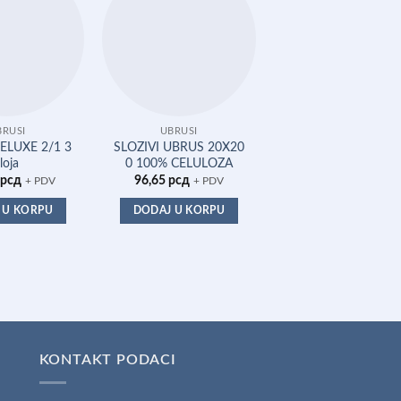
BRUSI
UBRUSI
UBRUSI
ELUXE 2/1 3
SLOZIVI UBRUS 20X20
UBRUS PERFEX PR
loja
0 100% CELULOZA
SSIONAL 1/1 3 slo
рсд
96,65
рсд
210,00
рсд
+ PDV
+ PDV
+ PDV
 U KORPU
DODAJ U KORPU
DODAJ U KORPU
KONTAKT PODACI