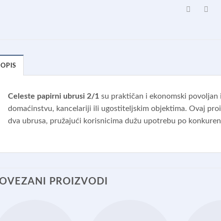
OPIS
Celeste papirni ubrusi 2/1
su praktičan i ekonomski povoljan
domaćinstvu, kancelariji ili ugostiteljskim objektima.
Ovaj pro
dva ubrusa, pružajući korisnicima dužu upotrebu po konkuren
OVEZANI PROIZVODI