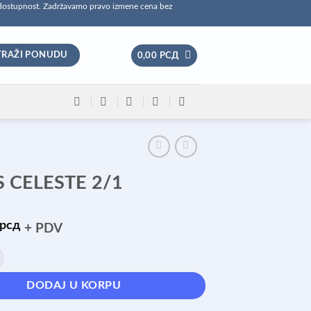
 dostupnost. Zadržavamo pravo izmene cena bez
TRAŽI PONUDU
0,00
РСД
 CELESTE 2/1
рсд
+ PDV
E 2/1 količina
DODAJ U KORPU