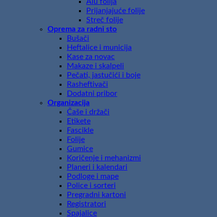
Alu folija
Prijanjajuće folije
Streč folije
Oprema za radni sto
Bušači
Heftalice i municija
Kase za novac
Makaze i skalpeli
Pečati, jastučići i boje
Rasheftivači
Dodatni pribor
Organizacija
Čaše i držači
Etikete
Fascikle
Folije
Gumice
Koričenje i mehanizmi
Planeri i kalendari
Podloge i mape
Police i sorteri
Pregradni kartoni
Registratori
Spajalice