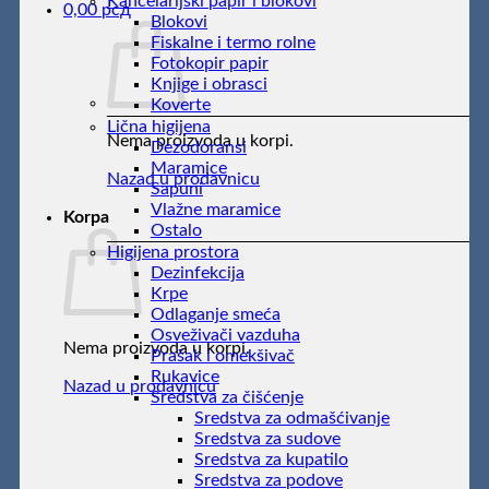
Kancelarijski papir i blokovi
0,00
рсд
Blokovi
Fiskalne i termo rolne
Fotokopir papir
Knjige i obrasci
Koverte
Lična higijena
Nema proizvoda u korpi.
Dezodoransi
Maramice
Nazad u prodavnicu
Sapuni
Vlažne maramice
Korpa
Ostalo
Higijena prostora
Dezinfekcija
Krpe
Odlaganje smeća
Osveživači vazduha
Nema proizvoda u korpi.
Prašak i omekšivač
Rukavice
Nazad u prodavnicu
Sredstva za čišćenje
Sredstva za odmašćivanje
Sredstva za sudove
Sredstva za kupatilo
Sredstva za podove