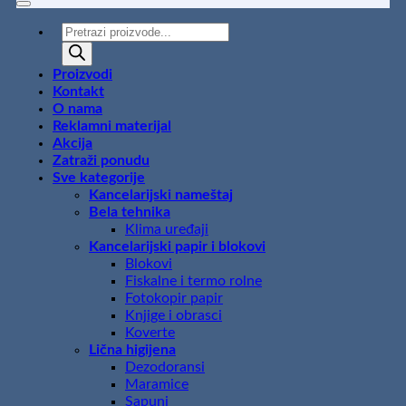
Products
search
Proizvodi
Kontakt
O nama
Reklamni materijal
Akcija
Zatraži ponudu
Sve kategorije
Kancelarijski nameštaj
Bela tehnika
Klima uređaji
Kancelarijski papir i blokovi
Blokovi
Fiskalne i termo rolne
Fotokopir papir
Knjige i obrasci
Koverte
Lična higijena
Dezodoransi
Maramice
Sapuni