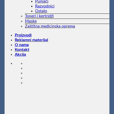
Punjači
Razvodnici
Ostalo
Toneri i kertridži
Maske
Zaštitna medicinska oprema
Proizvodi
Reklamni materijal
O nama
Kontakt
Akcija