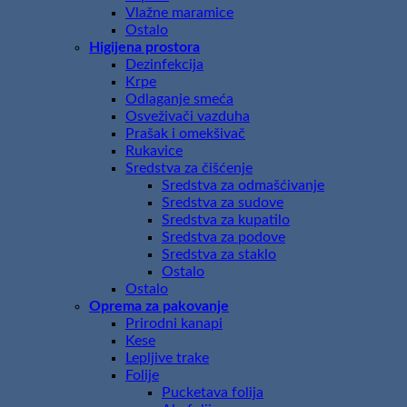
Vlažne maramice
Ostalo
Higijena prostora
Dezinfekcija
Krpe
Odlaganje smeća
Osveživači vazduha
Prašak i omekšivač
Rukavice
Sredstva za čišćenje
Sredstva za odmašćivanje
Sredstva za sudove
Sredstva za kupatilo
Sredstva za podove
Sredstva za staklo
Ostalo
Ostalo
Oprema za pakovanje
Prirodni kanapi
Kese
Lepljive trake
Folije
Pucketava folija