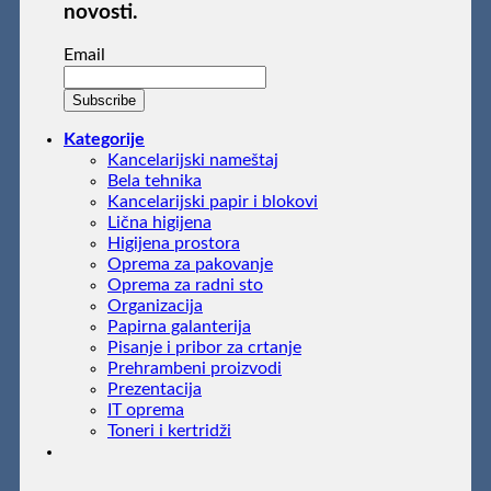
novosti.
Email
Kategorije
Kancelarijski nameštaj
Bela tehnika
Kancelarijski papir i blokovi
Lična higijena
Higijena prostora
Oprema za pakovanje
Oprema za radni sto
Organizacija
Papirna galanterija
Pisanje i pribor za crtanje
Prehrambeni proizvodi
Prezentacija
IT oprema
Toneri i kertridži