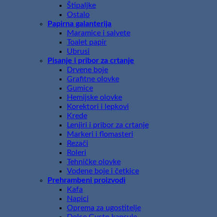
Štipaljke
Ostalo
Papirna galanterija
Maramice i salvete
Toalet papir
Ubrusi
Pisanje i pribor za crtanje
Drvene boje
Grafitne olovke
Gumice
Hemijske olovke
Korektori i lepkovi
Krede
Lenjiri i pribor za crtanje
Markeri i flomasteri
Rezači
Roleri
Tehničke olovke
Vodene boje i četkice
Prehrambeni proizvodi
Kafa
Napici
Oprema za ugostitelje
Dolce Gusto kapsule