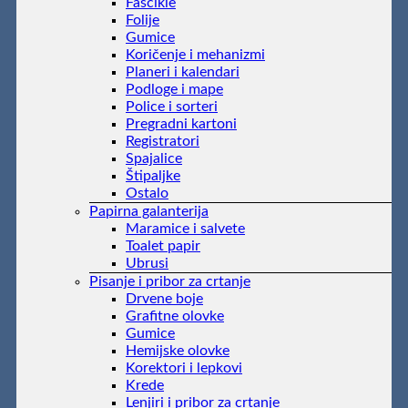
Fascikle
Folije
Gumice
Koričenje i mehanizmi
Planeri i kalendari
Podloge i mape
Police i sorteri
Pregradni kartoni
Registratori
Spajalice
Štipaljke
Ostalo
Papirna galanterija
Maramice i salvete
Toalet papir
Ubrusi
Pisanje i pribor za crtanje
Drvene boje
Grafitne olovke
Gumice
Hemijske olovke
Korektori i lepkovi
Krede
Lenjiri i pribor za crtanje