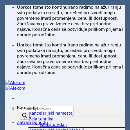
Preskoči
Uprkos tome što kontinuirano radimo na ažuriranju
na
svih podataka na sajtu, određeni proizvodi mogu
sadržaj
povremeno imati promenjenu cenu ili dostupnost.
Zadržavamo pravo izmene cena bez prethodne
najave. Konačna cena se potvrđuje prilikom prijema i
obrade porudžbine
Uprkos tome što kontinuirano radimo na ažuriranju
svih podataka na sajtu, određeni proizvodi mogu
povremeno imati promenjenu cenu ili dostupnost.
Zadržavamo pravo izmene cena bez prethodne
najave. Konačna cena se potvrđuje prilikom prijema i
obrade porudžbine
Kategorije
Products
Kancelarijski nameštaj
search
Bela tehnika
Zatraži ponudu
Klima uređaji