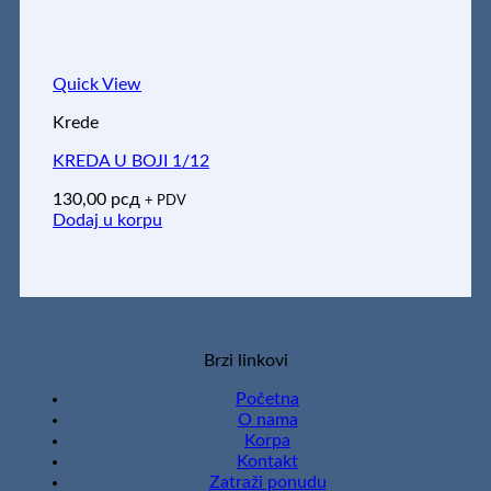
Quick View
Krede
KREDA U BOJI 1/12
130,00
рсд
+ PDV
Dodaj u korpu
Brzi linkovi
Početna
O nama
Korpa
Kontakt
Zatraži ponudu