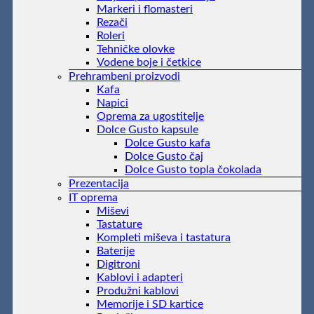
Markeri i flomasteri
Rezači
Roleri
Tehničke olovke
Vodene boje i četkice
Prehrambeni proizvodi
Kafa
Napici
Oprema za ugostitelje
Dolce Gusto kapsule
Dolce Gusto kafa
Dolce Gusto čaj
Dolce Gusto topla čokolada
Prezentacija
IT oprema
Miševi
Tastature
Kompleti miševa i tastatura
Baterije
Digitroni
Kablovi i adapteri
Produžni kablovi
Memorije i SD kartice