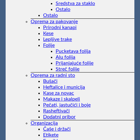
Sredstva za staklo
Ostalo
Ostalo
Oprema za pakovanje
Prirodni kanapi
Kese
Lepljive trake
Folije
Pucketava folija
Alu folija
Prijanjajuće folije
Streč folije
Oprema za radni sto
Bušači
Heftalice i municija
Kase za novac
Makaze i skalpeli
Pečati, jastučići i boje
Rasheftivači
Dodatni pribor
Organizacija
Čaše i držači
Etikete