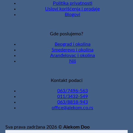
Politika privatnosti
Uslovi korišćenja i prodaje
Blogovi
Gde poslujemo?
Beograd i okolina
Smederevo i okolina
Aranđelovac i okolina
Niš
Kontakt podaci
063/7496-563
011/3432-549
063/8818-943
office@alekom.co.rs
Sva prava zadržana 2026 ©
Alekom Doo