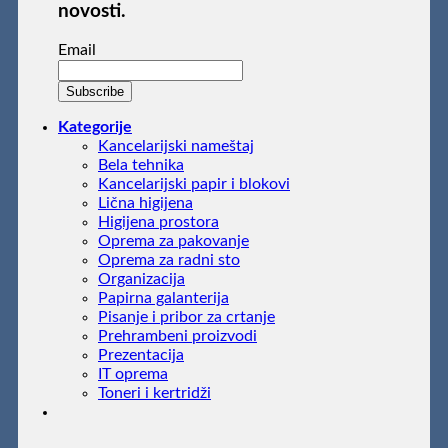
novosti.
Email
Kategorije
Kancelarijski nameštaj
Bela tehnika
Kancelarijski papir i blokovi
Lična higijena
Higijena prostora
Oprema za pakovanje
Oprema za radni sto
Organizacija
Papirna galanterija
Pisanje i pribor za crtanje
Prehrambeni proizvodi
Prezentacija
IT oprema
Toneri i kertridži