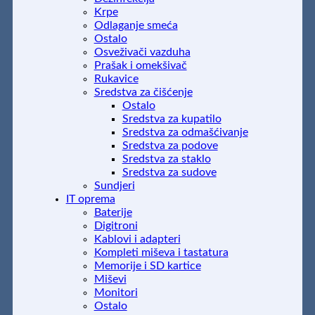
Krpe
Odlaganje smeća
Ostalo
Osveživači vazduha
Prašak i omekšivač
Rukavice
Sredstva za čišćenje
Ostalo
Sredstva za kupatilo
Sredstva za odmašćivanje
Sredstva za podove
Sredstva za staklo
Sredstva za sudove
Sundjeri
IT oprema
Baterije
Digitroni
Kablovi i adapteri
Kompleti miševa i tastatura
Memorije i SD kartice
Miševi
Monitori
Ostalo