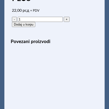
22,00
рсд
+ PDV
TEH.OLOVKA
0.5mm
Dodaj u korpu
A
PLUS
količina
Povezani proizvodi