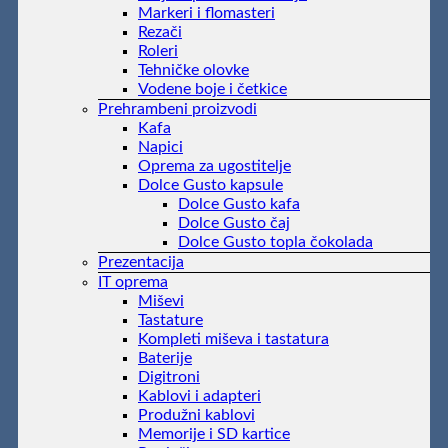
Markeri i flomasteri
Rezači
Roleri
Tehničke olovke
Vodene boje i četkice
Prehrambeni proizvodi
Kafa
Napici
Oprema za ugostitelje
Dolce Gusto kapsule
Dolce Gusto kafa
Dolce Gusto čaj
Dolce Gusto topla čokolada
Prezentacija
IT oprema
Miševi
Tastature
Kompleti miševa i tastatura
Baterije
Digitroni
Kablovi i adapteri
Produžni kablovi
Memorije i SD kartice