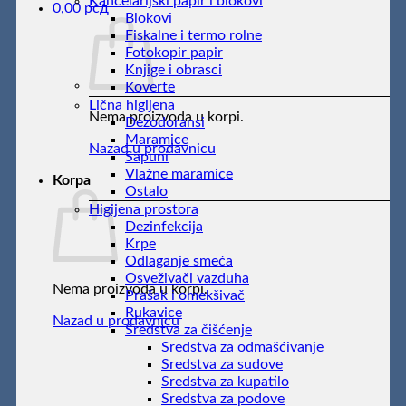
Kancelarijski papir i blokovi
0,00
рсд
Blokovi
Fiskalne i termo rolne
Fotokopir papir
Knjige i obrasci
Koverte
Lična higijena
Nema proizvoda u korpi.
Dezodoransi
Maramice
Nazad u prodavnicu
Sapuni
Vlažne maramice
Korpa
Ostalo
Higijena prostora
Dezinfekcija
Krpe
Odlaganje smeća
Osveživači vazduha
Nema proizvoda u korpi.
Prašak i omekšivač
Rukavice
Nazad u prodavnicu
Sredstva za čišćenje
Sredstva za odmašćivanje
Sredstva za sudove
Sredstva za kupatilo
Sredstva za podove