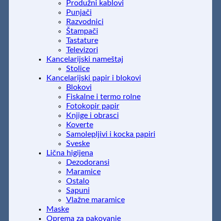
Produžni kablovi
Punjači
Razvodnici
Štampači
Tastature
Televizori
Kancelarijski nameštaj
Stolice
Kancelarijski papir i blokovi
Blokovi
Fiskalne i termo rolne
Fotokopir papir
Knjige i obrasci
Koverte
Samolepljivi i kocka papiri
Sveske
Lična higijena
Dezodoransi
Maramice
Ostalo
Sapuni
Vlažne maramice
Maske
Oprema za pakovanje