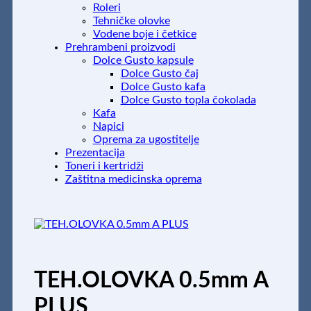
Roleri
Tehničke olovke
Vodene boje i četkice
Prehrambeni proizvodi
Dolce Gusto kapsule
Dolce Gusto čaj
Dolce Gusto kafa
Dolce Gusto topla čokolada
Kafa
Napici
Oprema za ugostitelje
Prezentacija
Toneri i kertridži
Zaštitna medicinska oprema
TEH.OLOVKA 0.5mm A
PLUS