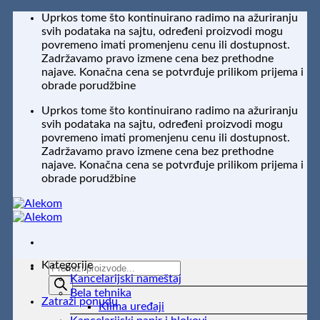
Preskoči
Uprkos tome što kontinuirano radimo na ažuriranju
na
svih podataka na sajtu, određeni proizvodi mogu
sadržaj
povremeno imati promenjenu cenu ili dostupnost.
Zadržavamo pravo izmene cena bez prethodne
najave. Konačna cena se potvrđuje prilikom prijema i
obrade porudžbine
Uprkos tome što kontinuirano radimo na ažuriranju
svih podataka na sajtu, određeni proizvodi mogu
povremeno imati promenjenu cenu ili dostupnost.
Zadržavamo pravo izmene cena bez prethodne
najave. Konačna cena se potvrđuje prilikom prijema i
obrade porudžbine
Kategorije
Products
Kancelarijski nameštaj
search
Bela tehnika
Zatraži ponudu
Klima uređaji