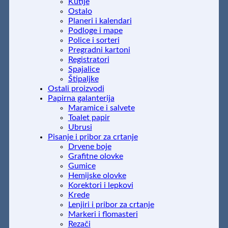
Kutije
Ostalo
Planeri i kalendari
Podloge i mape
Police i sorteri
Pregradni kartoni
Registratori
Spajalice
Štipaljke
Ostali proizvodi
Papirna galanterija
Maramice i salvete
Toalet papir
Ubrusi
Pisanje i pribor za crtanje
Drvene boje
Grafitne olovke
Gumice
Hemijske olovke
Korektori i lepkovi
Krede
Lenjiri i pribor za crtanje
Markeri i flomasteri
Rezači