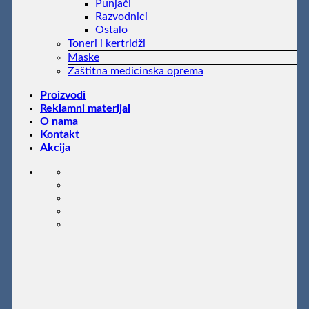
Punjači
Razvodnici
Ostalo
Toneri i kertridži
Maske
Zaštitna medicinska oprema
Proizvodi
Reklamni materijal
O nama
Kontakt
Akcija