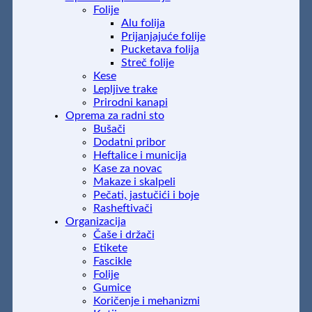
Folije
Alu folija
Prijanjajuće folije
Pucketava folija
Streč folije
Kese
Lepljive trake
Prirodni kanapi
Oprema za radni sto
Bušači
Dodatni pribor
Heftalice i municija
Kase za novac
Makaze i skalpeli
Pečati, jastučići i boje
Rasheftivači
Organizacija
Čaše i držači
Etikete
Fascikle
Folije
Gumice
Koričenje i mehanizmi