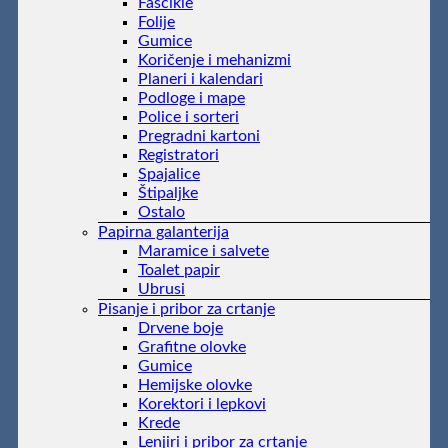
Fascikle
Folije
Gumice
Koričenje i mehanizmi
Planeri i kalendari
Podloge i mape
Police i sorteri
Pregradni kartoni
Registratori
Spajalice
Štipaljke
Ostalo
Papirna galanterija
Maramice i salvete
Toalet papir
Ubrusi
Pisanje i pribor za crtanje
Drvene boje
Grafitne olovke
Gumice
Hemijske olovke
Korektori i lepkovi
Krede
Lenjiri i pribor za crtanje