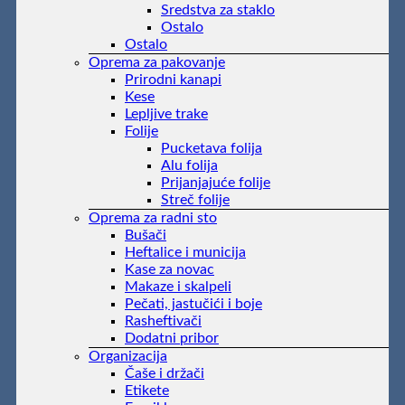
Sredstva za staklo
Ostalo
Ostalo
Oprema za pakovanje
Prirodni kanapi
Kese
Lepljive trake
Folije
Pucketava folija
Alu folija
Prijanjajuće folije
Streč folije
Oprema za radni sto
Bušači
Heftalice i municija
Kase za novac
Makaze i skalpeli
Pečati, jastučići i boje
Rasheftivači
Dodatni pribor
Organizacija
Čaše i držači
Etikete