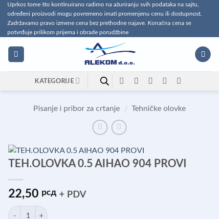
Preskoči
Uprkos tome što kontinuirano radimo na ažuriranju svih podataka na sajtu,
određeni proizvodi mogu povremeno imati promenjenu cenu ili dostupnost.
na
Zadržavamo pravo izmene cena bez prethodne najave. Konačna cena se
sadržaj
potvrđuje prilikom prijema i obrade porudžbine
KATEGORIJE
Pisanje i pribor za crtanje
/
Tehničke olovke
TEH.OLOVKA 0.5 AIHAO 904 PROVI
22,50
рсд
+ PDV
TEH.OLOVKA 0.5 AIHAO 904 PROVI količina