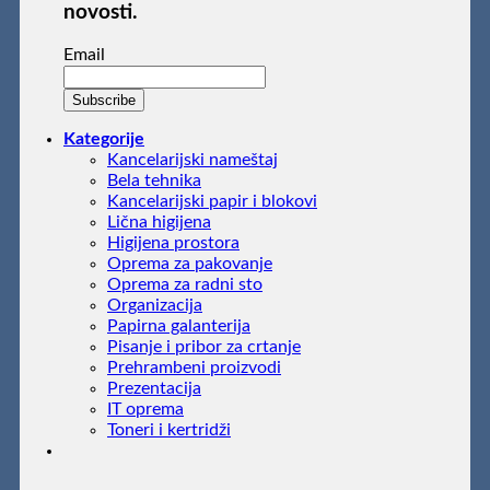
novosti.
Email
Kategorije
Kancelarijski nameštaj
Bela tehnika
Kancelarijski papir i blokovi
Lična higijena
Higijena prostora
Oprema za pakovanje
Oprema za radni sto
Organizacija
Papirna galanterija
Pisanje i pribor za crtanje
Prehrambeni proizvodi
Prezentacija
IT oprema
Toneri i kertridži