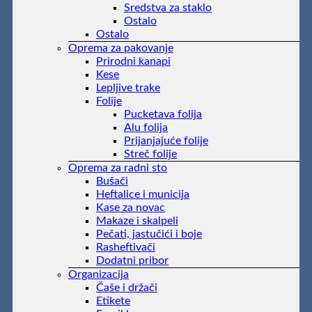
Sredstva za staklo
Ostalo
Ostalo
Oprema za pakovanje
Prirodni kanapi
Kese
Lepljive trake
Folije
Pucketava folija
Alu folija
Prijanjajuće folije
Streč folije
Oprema za radni sto
Bušači
Heftalice i municija
Kase za novac
Makaze i skalpeli
Pečati, jastučići i boje
Rasheftivači
Dodatni pribor
Organizacija
Čaše i držači
Etikete