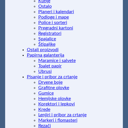
Kutije
Ostalo
Planeri i kalendari
Podloge i mape
Police i sorteri
Pregradni kartoni
Registratori
Spajalice
Štipaljke
Ostali proizvodi
Papirna galanterija
Maramice i salvete
Toalet papir
Ubrusi
Pisanje i pribor za crtanje
Drvene boje
Grafitne olovke
Gumice
Hemijske olovke
Korektori i lepkovi
Krede
Lenjiri i pribor za crtanje
Markeri i flomasteri
Rezači