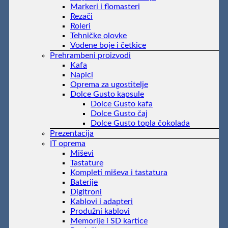
Markeri i flomasteri
Rezači
Roleri
Tehničke olovke
Vodene boje i četkice
Prehrambeni proizvodi
Kafa
Napici
Oprema za ugostitelje
Dolce Gusto kapsule
Dolce Gusto kafa
Dolce Gusto čaj
Dolce Gusto topla čokolada
Prezentacija
IT oprema
Miševi
Tastature
Kompleti miševa i tastatura
Baterije
Digitroni
Kablovi i adapteri
Produžni kablovi
Memorije i SD kartice