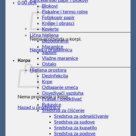
Kancelarijski papir i blokovi
0,00
рсд
Blokovi
Fiskalne i termo rolne
Fotokopir papir
Knjige i obrasci
Koverte
Lična higijena
Nema proizvoda u korpi.
Dezodoransi
Maramice
Nazad u prodavnicu
Sapuni
Vlažne maramice
Korpa
Ostalo
Higijena prostora
Dezinfekcija
Krpe
Odlaganje smeća
Osveživači vazduha
Nema proizvoda u korpi.
Prašak i omekšivač
Rukavice
Nazad u prodavnicu
Sredstva za čišćenje
Sredstva za odmašćivanje
Sredstva za sudove
Sredstva za kupatilo
Sredstva za podove