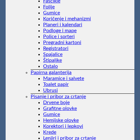
Fascikle
Folije
Gumice
Koričenje i mehanizmi
Planeri i kalendari
Podloge i mape
Police i sorteri
Pregradni kartoni
Registratori
Spajalice
Štipaljke
Ostalo
Papirna galanterija
Maramice i salvete
Toalet papir
Ubrusi
Pisanje i pribor za crtanje
Drvene boje
Grafitne olovke
Gumice
Hemijske olovke
Korektori i lepkovi
Krede
Lenjiri i pribor za crtanje