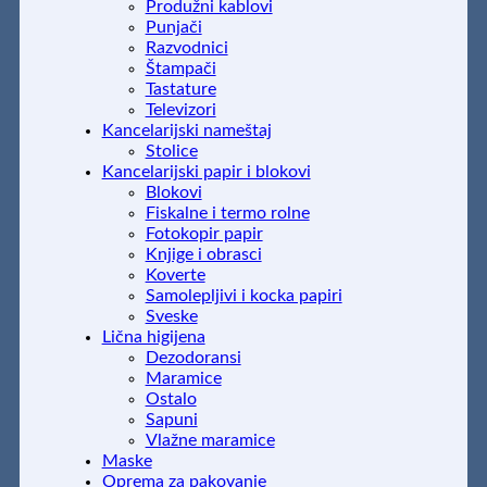
Produžni kablovi
Punjači
Razvodnici
Štampači
Tastature
Televizori
Kancelarijski nameštaj
Stolice
Kancelarijski papir i blokovi
Blokovi
Fiskalne i termo rolne
Fotokopir papir
Knjige i obrasci
Koverte
Samolepljivi i kocka papiri
Sveske
Lična higijena
Dezodoransi
Maramice
Ostalo
Sapuni
Vlažne maramice
Maske
Oprema za pakovanje