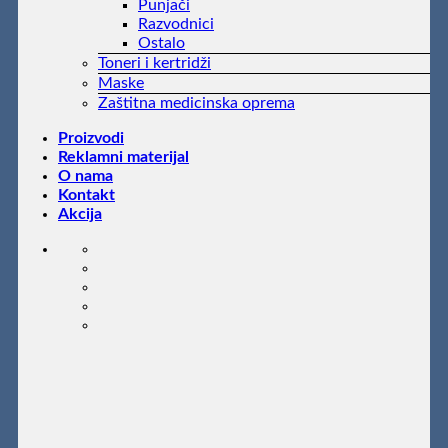
Punjači
Razvodnici
Ostalo
Toneri i kertridži
Maske
Zaštitna medicinska oprema
Proizvodi
Reklamni materijal
O nama
Kontakt
Akcija