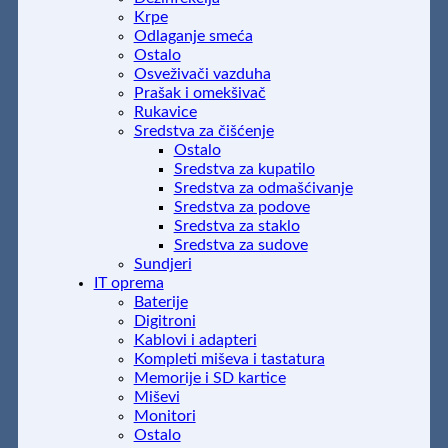
Krpe
Odlaganje smeća
Ostalo
Osveživači vazduha
Prašak i omekšivač
Rukavice
Sredstva za čišćenje
Ostalo
Sredstva za kupatilo
Sredstva za odmašćivanje
Sredstva za podove
Sredstva za staklo
Sredstva za sudove
Sundjeri
IT oprema
Baterije
Digitroni
Kablovi i adapteri
Kompleti miševa i tastatura
Memorije i SD kartice
Miševi
Monitori
Ostalo