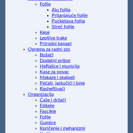
Folije
Alu folija
Prijanjajuće folije
Pucketava folija
Streč folije
Kese
Lepljive trake
Prirodni kanapi
Oprema za radni sto
Bušači
Dodatni pribor
Heftalice i municija
Kase za novac
Makaze i skalpeli
Pečati, jastučići i boje
Rasheftivači
Organizacija
Čaše i držači
Etikete
Fascikle
Folije
Gumice
Koričenje i mehanizmi