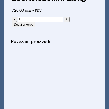
720,00
рсд
+ PDV
STREC
FOLIJA
Dodaj u korpu
250X0.023mm
2.5kg
količina
Povezani proizvodi