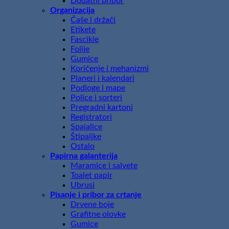
Dodatni pribor
Organizacija
Čaše i držači
Etikete
Fascikle
Folije
Gumice
Koričenje i mehanizmi
Planeri i kalendari
Podloge i mape
Police i sorteri
Pregradni kartoni
Registratori
Spajalice
Štipaljke
Ostalo
Papirna galanterija
Maramice i salvete
Toalet papir
Ubrusi
Pisanje i pribor za crtanje
Drvene boje
Grafitne olovke
Gumice