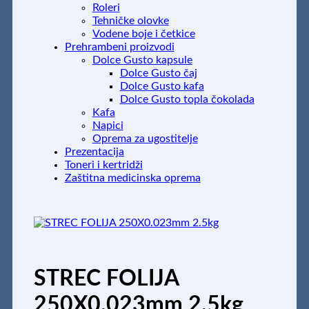
Roleri
Tehničke olovke
Vodene boje i četkice
Prehrambeni proizvodi
Dolce Gusto kapsule
Dolce Gusto čaj
Dolce Gusto kafa
Dolce Gusto topla čokolada
Kafa
Napici
Oprema za ugostitelje
Prezentacija
Toneri i kertridži
Zaštitna medicinska oprema
STREC FOLIJA
250X0.023mm 2.5kg