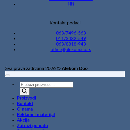
Niš
Kontakt podaci
063/7496-563
011/3432-549
063/8818-943
office@alekom.co.rs
Sva prava zadržana 2026 ©
Alekom Doo
Products
search
Proizvodi
Kontakt
O nama
Reklamni materijal
Akcija
Zatraži ponudu