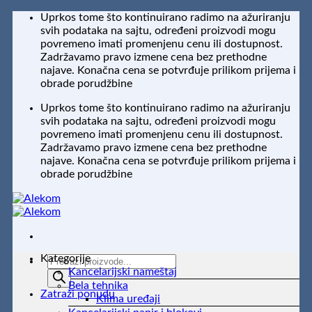
Preskoči
Uprkos tome što kontinuirano radimo na ažuriranju
na
svih podataka na sajtu, određeni proizvodi mogu
sadržaj
povremeno imati promenjenu cenu ili dostupnost.
Zadržavamo pravo izmene cena bez prethodne
najave. Konačna cena se potvrđuje prilikom prijema i
obrade porudžbine
Uprkos tome što kontinuirano radimo na ažuriranju
svih podataka na sajtu, određeni proizvodi mogu
povremeno imati promenjenu cenu ili dostupnost.
Zadržavamo pravo izmene cena bez prethodne
najave. Konačna cena se potvrđuje prilikom prijema i
obrade porudžbine
Kategorije
Products
Kancelarijski nameštaj
search
Bela tehnika
Zatraži ponudu
Klima uređaji