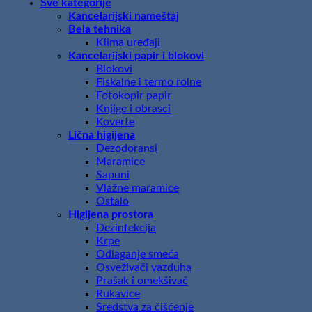
Sve kategorije
Kancelarijski nameštaj
Bela tehnika
Klima uređaji
Kancelarijski papir i blokovi
Blokovi
Fiskalne i termo rolne
Fotokopir papir
Knjige i obrasci
Koverte
Lična higijena
Dezodoransi
Maramice
Sapuni
Vlažne maramice
Ostalo
Higijena prostora
Dezinfekcija
Krpe
Odlaganje smeća
Osveživači vazduha
Prašak i omekšivač
Rukavice
Sredstva za čišćenje