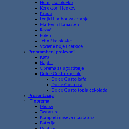
Hemijske olovke
Korektori i lepkovi
Krede
Lenjiri i pribor za crtanje
Markeri i flomasteri
Rezači
Roleri
Tehničke olovke
Vodene boje i četkice
Prehrambeni proizvodi
Kafa
Napici
Oprema za ugostitelje
Dolce Gusto kapsule
Dolce Gusto kafa
Dolce Gusto čaj
Dolce Gusto topla čokolada
Prezentacija
IT oprema
Miševi
Tastature
Kompleti miševa i tastatura
Baterije
Digitroni