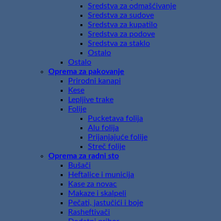
Sredstva za odmašćivanje
Sredstva za sudove
Sredstva za kupatilo
Sredstva za podove
Sredstva za staklo
Ostalo
Ostalo
Oprema za pakovanje
Prirodni kanapi
Kese
Lepljive trake
Folije
Pucketava folija
Alu folija
Prijanjajuće folije
Streč folije
Oprema za radni sto
Bušači
Heftalice i municija
Kase za novac
Makaze i skalpeli
Pečati, jastučići i boje
Rasheftivači