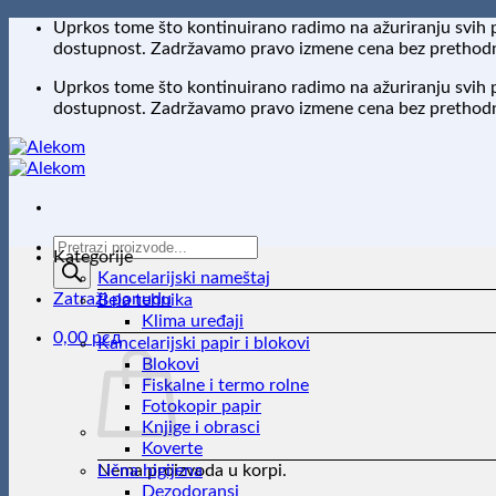
Preskoči
Uprkos tome što kontinuirano radimo na ažuriranju svih 
na
dostupnost. Zadržavamo pravo izmene cena bez prethodne
sadržaj
Uprkos tome što kontinuirano radimo na ažuriranju svih 
dostupnost. Zadržavamo pravo izmene cena bez prethodne
Products
Kategorije
search
Kancelarijski nameštaj
Zatraži ponudu
Bela tehnika
Klima uređaji
0,00
рсд
Kancelarijski papir i blokovi
Blokovi
Fiskalne i termo rolne
Fotokopir papir
Knjige i obrasci
Koverte
Nema proizvoda u korpi.
Lična higijena
Dezodoransi