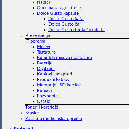
Napici
Oprema za ugostitelje
Dolce Gusto kapsule
Dolce Gusto kafa
Dolce Gusto čaj
Dolce Gusto topla čokolada
Prezentacija
IT oprema
Miševi
Tastature
Kompleti miševa i tastatura
Baterije
Digitroni
Kablovi i adapteri
Produžni kablovi
Memorije i SD kartice
Punjači
Razvodnici
Ostalo
Toneri i kertridži
Maske
Zaštitna medicinska oprema
Proizvodi