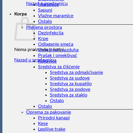
Nazad u prodavnicu
Maramice
Sapuni
Korpa
Vlažne maramice
Ostalo
Higijena prostora
Dezinfekcija
Krpe
Odlaganje smeća
Nema proizvoda u korpi.
Osveživači vazduha
Prašak i omekšivač
Nazad u prodavnicu
Rukavice
Sredstva za čišćenje
Sredstva za odmašćivanje
Sredstva za sudove
Sredstva za kupatilo
Sredstva za podove
Sredstva za staklo
Ostalo
Ostalo
Oprema za pakovanje
Prirodni kanapi
Kese
Lepljive trake