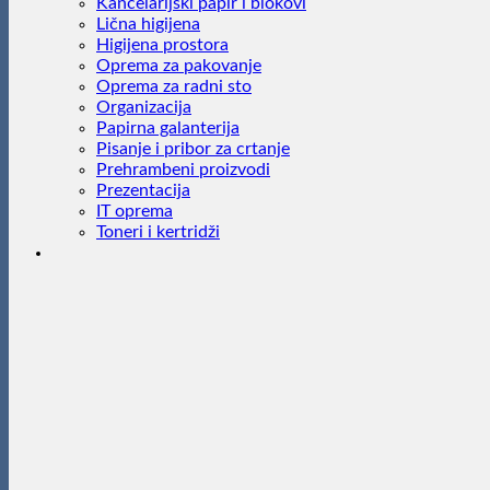
Kancelarijski papir i blokovi
Lična higijena
Higijena prostora
Oprema za pakovanje
Oprema za radni sto
Organizacija
Papirna galanterija
Pisanje i pribor za crtanje
Prehrambeni proizvodi
Prezentacija
IT oprema
Toneri i kertridži