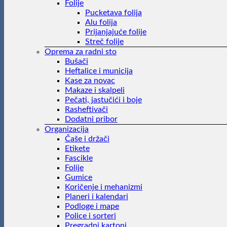
Folije
Pucketava folija
Alu folija
Prijanjajuće folije
Streč folije
Oprema za radni sto
Bušači
Heftalice i municija
Kase za novac
Makaze i skalpeli
Pečati, jastučići i boje
Rasheftivači
Dodatni pribor
Organizacija
Čaše i držači
Etikete
Fascikle
Folije
Gumice
Koričenje i mehanizmi
Planeri i kalendari
Podloge i mape
Police i sorteri
Pregradni kartoni