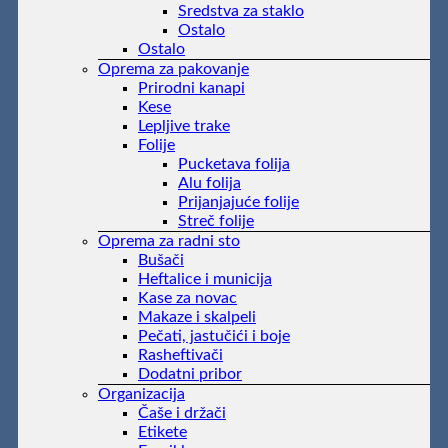
Sredstva za staklo
Ostalo
Ostalo
Oprema za pakovanje
Prirodni kanapi
Kese
Lepljive trake
Folije
Pucketava folija
Alu folija
Prijanjajuće folije
Streč folije
Oprema za radni sto
Bušači
Heftalice i municija
Kase za novac
Makaze i skalpeli
Pečati, jastučići i boje
Rasheftivači
Dodatni pribor
Organizacija
Čaše i držači
Etikete