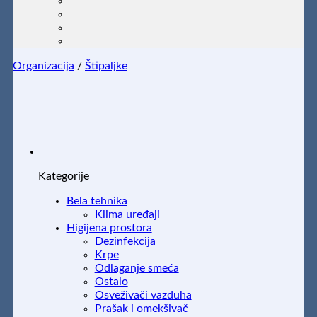
Organizacija
/
Štipaljke
Kategorije
Bela tehnika
Klima uređaji
Higijena prostora
Dezinfekcija
Krpe
Odlaganje smeća
Ostalo
Osveživači vazduha
Prašak i omekšivač