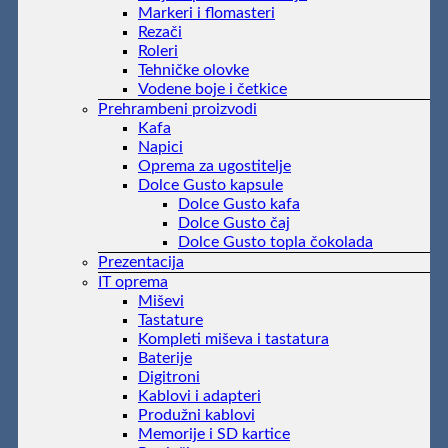
Markeri i flomasteri
Rezači
Roleri
Tehničke olovke
Vodene boje i četkice
Prehrambeni proizvodi
Kafa
Napici
Oprema za ugostitelje
Dolce Gusto kapsule
Dolce Gusto kafa
Dolce Gusto čaj
Dolce Gusto topla čokolada
Prezentacija
IT oprema
Miševi
Tastature
Kompleti miševa i tastatura
Baterije
Digitroni
Kablovi i adapteri
Produžni kablovi
Memorije i SD kartice