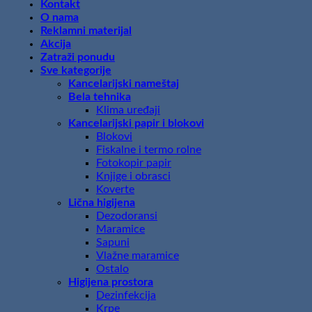
Kontakt
O nama
Reklamni materijal
Akcija
Zatraži ponudu
Sve kategorije
Kancelarijski nameštaj
Bela tehnika
Klima uređaji
Kancelarijski papir i blokovi
Blokovi
Fiskalne i termo rolne
Fotokopir papir
Knjige i obrasci
Koverte
Lična higijena
Dezodoransi
Maramice
Sapuni
Vlažne maramice
Ostalo
Higijena prostora
Dezinfekcija
Krpe