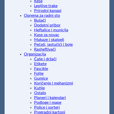
Kese
Lepljive trake
Prirodni kanapi
Oprema za radni sto
Bušači
Dodatni pribor
Heftalice i municija
Kase za novac
Makaze i skalpeli
Pečati, jastučići i boje
Rasheftivači
Organizacija
Čaše i držači
Etikete
Fascikle
Folije
Gumice
Koričenje i mehanizmi
Kutije
Ostalo
Planeri i kalendari
Podloge i mape
Police i sorteri
Pregradni kartoni