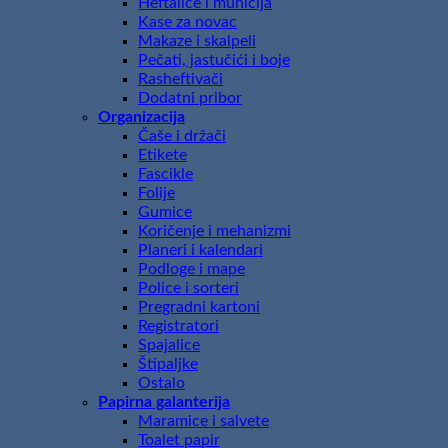
Heftalice i municija
Kase za novac
Makaze i skalpeli
Pečati, jastučići i boje
Rasheftivači
Dodatni pribor
Organizacija
Čaše i držači
Etikete
Fascikle
Folije
Gumice
Koričenje i mehanizmi
Planeri i kalendari
Podloge i mape
Police i sorteri
Pregradni kartoni
Registratori
Spajalice
Štipaljke
Ostalo
Papirna galanterija
Maramice i salvete
Toalet papir