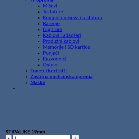
IT oprema
Miševi
Tastature
Kompleti miševa i tastatura
Baterije
Digitroni
Kablovi i adapteri
Produžni kablovi
Memorije i SD kartice
Punjači
Razvodnici
Ostalo
Toneri i kertridži
Zaštitna medicinska oprema
Maske
STIPALJKE 19mm
STIPALJKE