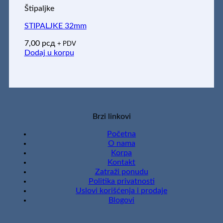
Štipaljke
STIPALJKE 32mm
7,00
рсд
+ PDV
Dodaj u korpu
Brzi linkovi
Početna
O nama
Korpa
Kontakt
Zatraži ponudu
Politika privatnosti
Uslovi korišćenja i prodaje
Blogovi