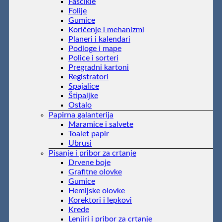
Fascikle
Folije
Gumice
Koričenje i mehanizmi
Planeri i kalendari
Podloge i mape
Police i sorteri
Pregradni kartoni
Registratori
Spajalice
Štipaljke
Ostalo
Papirna galanterija
Maramice i salvete
Toalet papir
Ubrusi
Pisanje i pribor za crtanje
Drvene boje
Grafitne olovke
Gumice
Hemijske olovke
Korektori i lepkovi
Krede
Lenjiri i pribor za crtanje