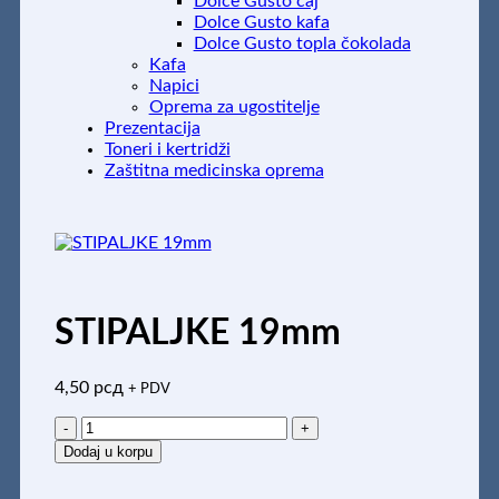
Dolce Gusto čaj
Dolce Gusto kafa
Dolce Gusto topla čokolada
Kafa
Napici
Oprema za ugostitelje
Prezentacija
Toneri i kertridži
Zaštitna medicinska oprema
STIPALJKE 19mm
4,50
рсд
+ PDV
STIPALJKE
19mm
Dodaj u korpu
količina