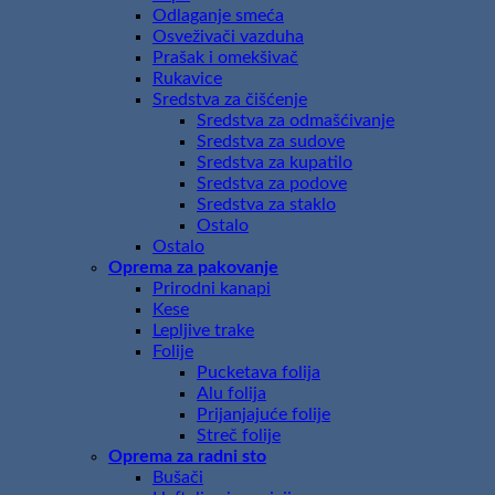
Odlaganje smeća
Osveživači vazduha
Prašak i omekšivač
Rukavice
Sredstva za čišćenje
Sredstva za odmašćivanje
Sredstva za sudove
Sredstva za kupatilo
Sredstva za podove
Sredstva za staklo
Ostalo
Ostalo
Oprema za pakovanje
Prirodni kanapi
Kese
Lepljive trake
Folije
Pucketava folija
Alu folija
Prijanjajuće folije
Streč folije
Oprema za radni sto
Bušači