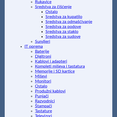
Rukavice
Sredstva za čišćenje
Ostalo
Sredstva za kupatilo
Sredstva za odmašćivanje
Sredstva za podove
Sredstva za staklo
Sredstva za sudove
Sundjeri
IT oprema
Baterije
Digitroni
Kablovi i adapteri
Kompleti miševa i tastatura
Memorije i SD kartice
Miševi
Monitori
Ostalo
Produžni kablovi
Punjači
Razvodnici
Štampači
Tastature
Televizori