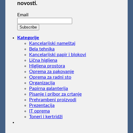
novosti.
Email
Kategorije
Kancelarijski nameštaj
Bela tehnika
Kancelarijski papir i blokovi
Lična higijena
Higijena prostora
Oprema za pakovanje
Oprema za radni sto
Organizacija
Papirna galanterija
Pisanje i pribor za crtanje
Prehrambeni proizvodi
Prezentacija
IT oprema
Toneri i kertridži