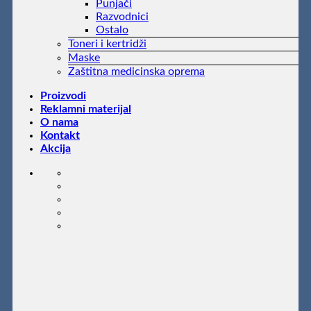
Punjači
Razvodnici
Ostalo
Toneri i kertridži
Maske
Zaštitna medicinska oprema
Proizvodi
Reklamni materijal
O nama
Kontakt
Akcija