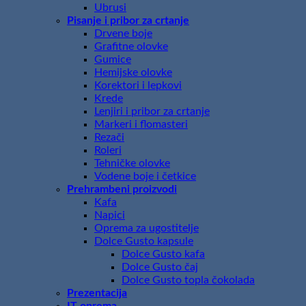
Ubrusi
Pisanje i pribor za crtanje
Drvene boje
Grafitne olovke
Gumice
Hemijske olovke
Korektori i lepkovi
Krede
Lenjiri i pribor za crtanje
Markeri i flomasteri
Rezači
Roleri
Tehničke olovke
Vodene boje i četkice
Prehrambeni proizvodi
Kafa
Napici
Oprema za ugostitelje
Dolce Gusto kapsule
Dolce Gusto kafa
Dolce Gusto čaj
Dolce Gusto topla čokolada
Prezentacija