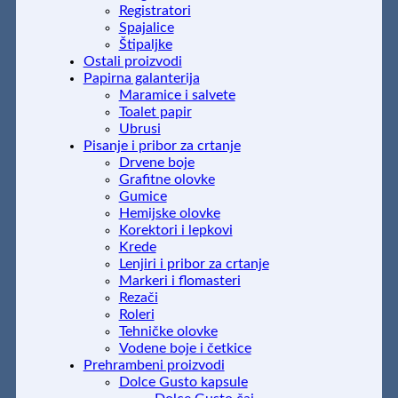
Registratori
Spajalice
Štipaljke
Ostali proizvodi
Papirna galanterija
Maramice i salvete
Toalet papir
Ubrusi
Pisanje i pribor za crtanje
Drvene boje
Grafitne olovke
Gumice
Hemijske olovke
Korektori i lepkovi
Krede
Lenjiri i pribor za crtanje
Markeri i flomasteri
Rezači
Roleri
Tehničke olovke
Vodene boje i četkice
Prehrambeni proizvodi
Dolce Gusto kapsule