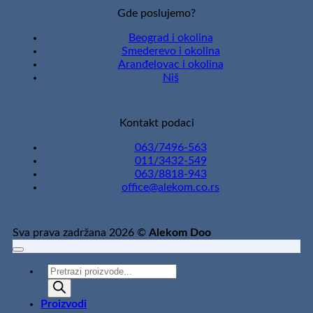
Gde poslujemo?
Beograd i okolina
Smederevo i okolina
Aranđelovac i okolina
Niš
Kontakt podaci
063/7496-563
011/3432-549
063/8818-943
office@alekom.co.rs
Sva prava zadržana 2026 ©
Alekom Doo
Products
search
Proizvodi