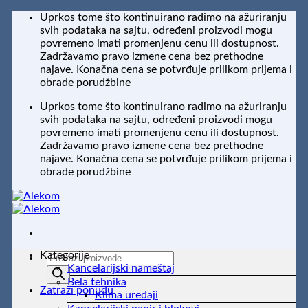
Preskoči
Uprkos tome što kontinuirano radimo na ažuriranju
na
svih podataka na sajtu, određeni proizvodi mogu
sadržaj
povremeno imati promenjenu cenu ili dostupnost.
Zadržavamo pravo izmene cena bez prethodne
najave. Konačna cena se potvrđuje prilikom prijema i
obrade porudžbine
Uprkos tome što kontinuirano radimo na ažuriranju
svih podataka na sajtu, određeni proizvodi mogu
povremeno imati promenjenu cenu ili dostupnost.
Zadržavamo pravo izmene cena bez prethodne
najave. Konačna cena se potvrđuje prilikom prijema i
obrade porudžbine
Kategorije
Products
Kancelarijski nameštaj
search
Bela tehnika
Zatraži ponudu
Klima uređaji