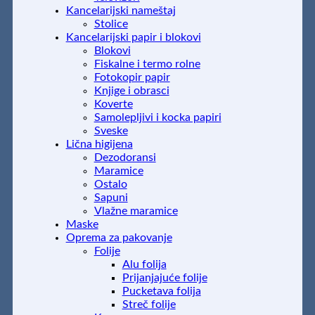
Kancelarijski nameštaj
Stolice
Kancelarijski papir i blokovi
Blokovi
Fiskalne i termo rolne
Fotokopir papir
Knjige i obrasci
Koverte
Samolepljivi i kocka papiri
Sveske
Lična higijena
Dezodoransi
Maramice
Ostalo
Sapuni
Vlažne maramice
Maske
Oprema za pakovanje
Folije
Alu folija
Prijanjajuće folije
Pucketava folija
Streč folije