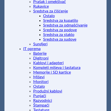
Prašak i omekšivač
Rukavice
Sredstva za čišćenje
Ostalo
Sredstva za kupatilo
Sredstva za odmašćivanje
Sredstva za podove
Sredstva za staklo
Sredstva za sudove
Sundjeri
IT oprema
Baterije
Digitroni
Kablovi i adapteri
Kompleti miševa i tastatura
Memorije i SD kartice
Miševi
Monitori
Ostalo
Produžni kablovi
Punjači
Razvodnici
Štampači
Tastature