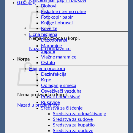
Kancelarijski papir i blokovi
0,00
рсд
Blokovi
Fiskalne i termo rolne
Fotokopir papir
Knjige i obrasci
Koverte
Lična higijena
Nema proizvoda u korpi.
Dezodoransi
Maramice
Nazad u prodavnicu
Sapuni
Vlažne maramice
Korpa
Ostalo
Higijena prostora
Dezinfekcija
Krpe
Odlaganje smeća
Osveživači vazduha
Nema proizvoda u korpi.
Prašak i omekšivač
Rukavice
Nazad u prodavnicu
Sredstva za čišćenje
Sredstva za odmašćivanje
Sredstva za sudove
Sredstva za kupatilo
Sredstva za podove