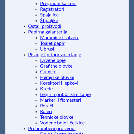
Pregradni kartoni
Registratori
Spajalice
Štipaljke
Ostali proizvodi
Papirna galanterija
Maramice i salvete
Toalet papir
Ubrusi
Pisanje i pribor za crtanje
Drvene boje
Grafitne olovke
Gumice
Hemijske olovke
Korektori i lepkovi
Krede
Lenjiri i pribor za crtanje
Markeri i flomasteri
Rezači
Roleri
Tehničke olovke
Vodene boje i četkice
Prehrambeni proizvodi