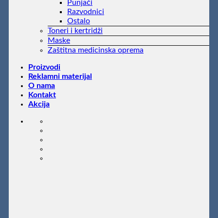
Punjači
Razvodnici
Ostalo
Toneri i kertridži
Maske
Zaštitna medicinska oprema
Proizvodi
Reklamni materijal
O nama
Kontakt
Akcija