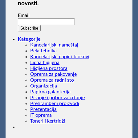
novosti.
Email
Kategorije
Kancelarijski nameštaj
Bela tehnika
Kancelarijski papir i blokovi
Lična higijena
Higijena prostora
Oprema za pakovanje
Oprema za radni sto
Organizacija
Papirna galanterija
Pisanje i pribor za crtanje
Prehrambeni proizvodi
Prezentacija
IT oprema
Toneri i kertridži