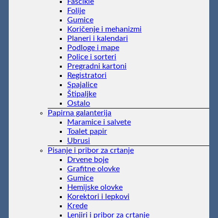
Fascikle
Folije
Gumice
Koričenje i mehanizmi
Planeri i kalendari
Podloge i mape
Police i sorteri
Pregradni kartoni
Registratori
Spajalice
Štipaljke
Ostalo
Papirna galanterija
Maramice i salvete
Toalet papir
Ubrusi
Pisanje i pribor za crtanje
Drvene boje
Grafitne olovke
Gumice
Hemijske olovke
Korektori i lepkovi
Krede
Lenjiri i pribor za crtanje