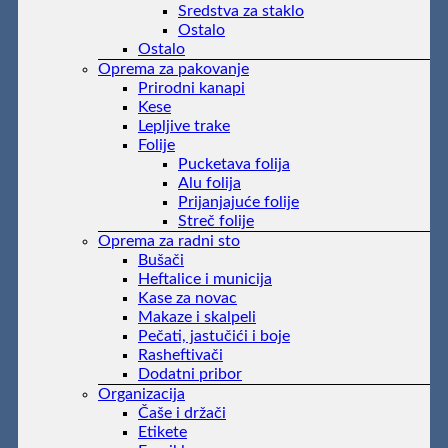
Sredstva za staklo
Ostalo
Ostalo
Oprema za pakovanje
Prirodni kanapi
Kese
Lepljive trake
Folije
Pucketava folija
Alu folija
Prijanjajuće folije
Streč folije
Oprema za radni sto
Bušači
Heftalice i municija
Kase za novac
Makaze i skalpeli
Pečati, jastučići i boje
Rasheftivači
Dodatni pribor
Organizacija
Čaše i držači
Etikete