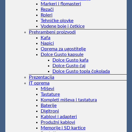
Markeri i flomasteri
Rezači
Roleri
Tehničke olovke
Vodene boje i četkice
Prehrambeni proizvodi
Kafa
Napici
Oprema za ugostitelje
Dolce Gusto kapsule
Dolce Gusto kafa
Dolce Gusto čaj
Dolce Gusto topla čokolada
Prezentacija
IT oprema
Miševi
Tastature
Kompleti miševa i tastatura
Baterije
Digitroni
Kablovi i adapteri
Produžni kablovi
Memorije i SD kartice