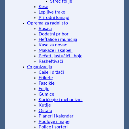
Streč folije
Kese
Lepljive trake
Prirodni kanapi
Oprema za radni sto
Bušači
Dodatni pribor
Heftalice i municija
Kase za novac
Makaze i skalpeli
Pečati, jastučići i boje
Rasheftivači
Organizacija
Čaše i držači
Etikete
Fascikle
Folije
Gumice
Koričenje i mehanizmi
Kutije
Ostalo
Planeri i kalendari
Podloge i mape
Police i sorteri