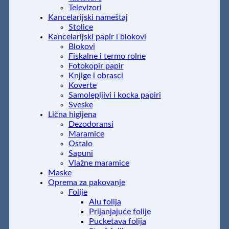
Televizori
Kancelarijski nameštaj
Stolice
Kancelarijski papir i blokovi
Blokovi
Fiskalne i termo rolne
Fotokopir papir
Knjige i obrasci
Koverte
Samolepljivi i kocka papiri
Sveske
Lična higijena
Dezodoransi
Maramice
Ostalo
Sapuni
Vlažne maramice
Maske
Oprema za pakovanje
Folije
Alu folija
Prijanjajuće folije
Pucketava folija