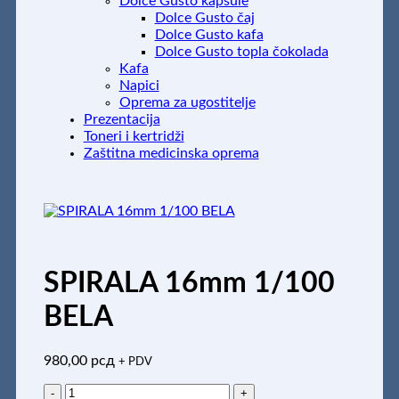
Dolce Gusto kapsule
Dolce Gusto čaj
Dolce Gusto kafa
Dolce Gusto topla čokolada
Kafa
Napici
Oprema za ugostitelje
Prezentacija
Toneri i kertridži
Zaštitna medicinska oprema
SPIRALA 16mm 1/100
BELA
980,00
рсд
+ PDV
SPIRALA