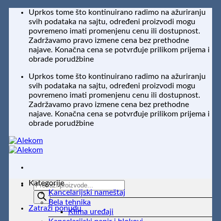
Preskoči
Uprkos tome što kontinuirano radimo na ažuriranju
na
svih podataka na sajtu, određeni proizvodi mogu
sadržaj
povremeno imati promenjenu cenu ili dostupnost.
Zadržavamo pravo izmene cena bez prethodne
najave. Konačna cena se potvrđuje prilikom prijema i
obrade porudžbine
Uprkos tome što kontinuirano radimo na ažuriranju
svih podataka na sajtu, određeni proizvodi mogu
povremeno imati promenjenu cenu ili dostupnost.
Zadržavamo pravo izmene cena bez prethodne
najave. Konačna cena se potvrđuje prilikom prijema i
obrade porudžbine
Kategorije
Products
Kancelarijski nameštaj
search
Bela tehnika
Zatraži ponudu
Klima uređaji