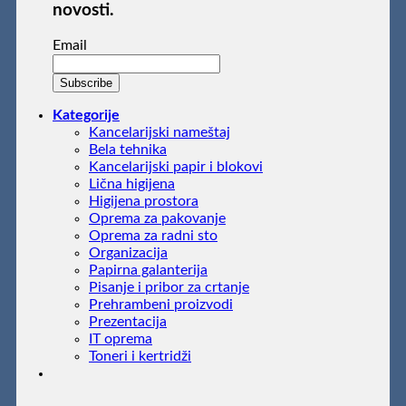
novosti.
Email
Kategorije
Kancelarijski nameštaj
Bela tehnika
Kancelarijski papir i blokovi
Lična higijena
Higijena prostora
Oprema za pakovanje
Oprema za radni sto
Organizacija
Papirna galanterija
Pisanje i pribor za crtanje
Prehrambeni proizvodi
Prezentacija
IT oprema
Toneri i kertridži