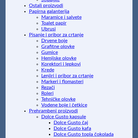
Ostali proizvodi
Papirna galanterija
Maramice i salvete
Toalet papir
Ubrusi
Pisanje i pribor za crtanje
Drvene boje
Grafitne olovke
Gumice
Hemijske olovke
Korektori i lepkovi
Krede
Lenjiri i pribor za crtanje
Markeri i flomasteri
Rezači
Roleri
Tehničke olovke
Vodene boje i četkice
Prehrambeni proizvodi
Dolce Gusto kapsule
Dolce Gusto čaj
Dolce Gusto kafa
Dolce Gusto topla čokolada