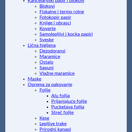
Kancelarijski papir i blokovi
Blokovi
Fiskalne i termo rolne
Fotokopir papir
Knjige i obrasci
Koverte
Samolepljivi i kocka papiri
Sveske
Lična higijena
Dezodoransi
Maramice
Ostalo
Sapuni
Vlažne maramice
Maske
Oprema za pakovanje
Folije
Alu folija
Prijanjajuće folije
Pucketava folija
Streč folije
Kese
Lepljive trake
Prirodni kanapi