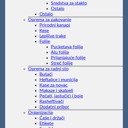
Sredstva za staklo
Ostalo
Ostalo
Oprema za pakovanje
Prirodni kanapi
Kese
Lepljive trake
Folije
Pucketava folija
Alu folija
Prijanjajuće folije
Streč folije
Oprema za radni sto
Bušači
Heftalice i municija
Kase za novac
Makaze i skalpeli
Pečati, jastučići i boje
Rasheftivači
Dodatni pribor
Organizacija
Čaše i držači
Etikete