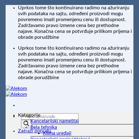
Preskoči
Uprkos tome što kontinuirano radimo na ažuriranju
na
svih podataka na sajtu, određeni proizvodi mogu
sadržaj
povremeno imati promenjenu cenu ili dostupnost.
Zadržavamo pravo izmene cena bez prethodne
najave. Konačna cena se potvrđuje prilikom prijema i
obrade porudžbine
Uprkos tome što kontinuirano radimo na ažuriranju
svih podataka na sajtu, određeni proizvodi mogu
povremeno imati promenjenu cenu ili dostupnost.
Zadržavamo pravo izmene cena bez prethodne
najave. Konačna cena se potvrđuje prilikom prijema i
obrade porudžbine
Kategorije
Products
Kancelarijski nameštaj
search
Bela tehnika
Zatraži ponudu
Klima uređaji