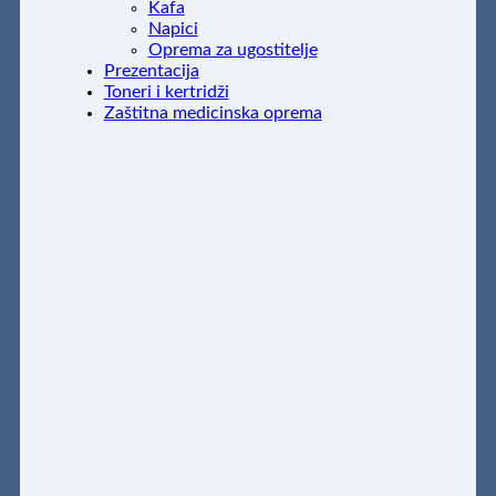
Kafa
Napici
Oprema za ugostitelje
Prezentacija
Toneri i kertridži
Zaštitna medicinska oprema