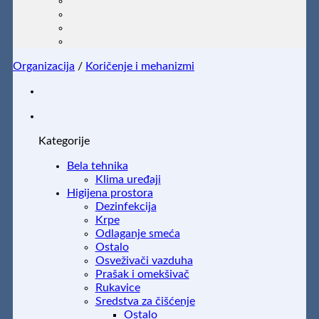
Organizacija
/
Koričenje i mehanizmi
Kategorije
Bela tehnika
Klima uređaji
Higijena prostora
Dezinfekcija
Krpe
Odlaganje smeća
Ostalo
Osveživači vazduha
Prašak i omekšivač
Rukavice
Sredstva za čišćenje
Ostalo