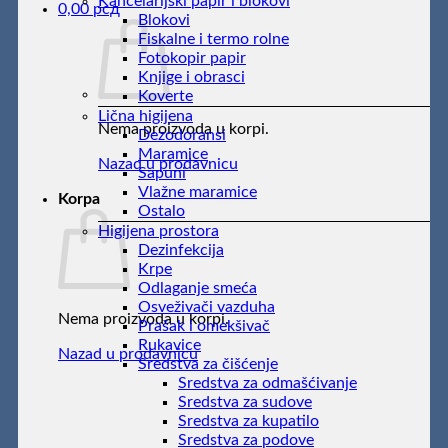
Kancelarijski papir i blokovi
0,00
рсд
Blokovi
Fiskalne i termo rolne
Fotokopir papir
Knjige i obrasci
Koverte
Lična higijena
Nema proizvoda u korpi.
Dezodoransi
Maramice
Nazad u prodavnicu
Sapuni
Vlažne maramice
Korpa
Ostalo
Higijena prostora
Dezinfekcija
Krpe
Odlaganje smeća
Osveživači vazduha
Nema proizvoda u korpi.
Prašak i omekšivač
Rukavice
Nazad u prodavnicu
Sredstva za čišćenje
Sredstva za odmašćivanje
Sredstva za sudove
Sredstva za kupatilo
Sredstva za podove