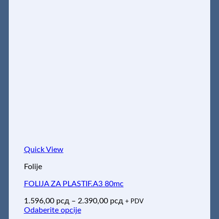
Quick View
Folije
FOLIJA ZA PLASTIF.A3 80mc
Raspon
1.596,00
рсд
–
2.390,00
рсд
+ PDV
cena:
Odaberite opcije
Ovaj
od