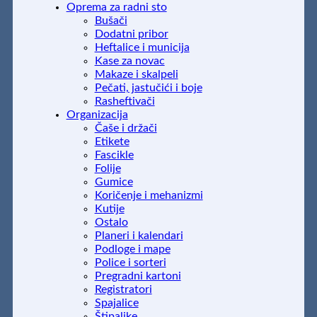
Oprema za radni sto
Bušači
Dodatni pribor
Heftalice i municija
Kase za novac
Makaze i skalpeli
Pečati, jastučići i boje
Rasheftivači
Organizacija
Čaše i držači
Etikete
Fascikle
Folije
Gumice
Koričenje i mehanizmi
Kutije
Ostalo
Planeri i kalendari
Podloge i mape
Police i sorteri
Pregradni kartoni
Registratori
Spajalice
Štipaljke