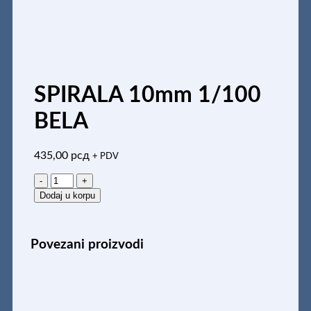
SPIRALA 10mm 1/100
BELA
435,00
рсд
+ PDV
SPIRALA
10mm
Dodaj u korpu
1/100
BELA
količina
Povezani proizvodi