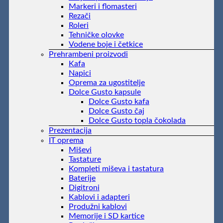
Markeri i flomasteri
Rezači
Roleri
Tehničke olovke
Vodene boje i četkice
Prehrambeni proizvodi
Kafa
Napici
Oprema za ugostitelje
Dolce Gusto kapsule
Dolce Gusto kafa
Dolce Gusto čaj
Dolce Gusto topla čokolada
Prezentacija
IT oprema
Miševi
Tastature
Kompleti miševa i tastatura
Baterije
Digitroni
Kablovi i adapteri
Produžni kablovi
Memorije i SD kartice