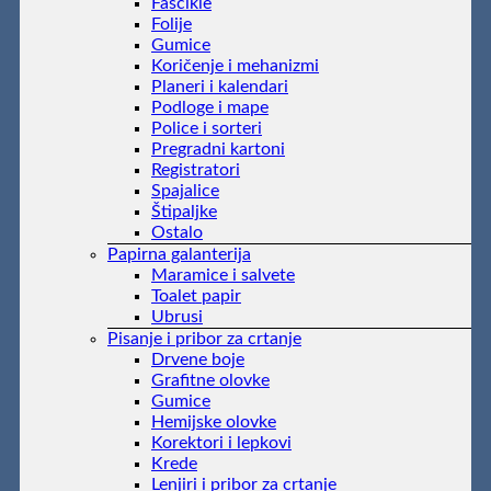
Fascikle
Folije
Gumice
Koričenje i mehanizmi
Planeri i kalendari
Podloge i mape
Police i sorteri
Pregradni kartoni
Registratori
Spajalice
Štipaljke
Ostalo
Papirna galanterija
Maramice i salvete
Toalet papir
Ubrusi
Pisanje i pribor za crtanje
Drvene boje
Grafitne olovke
Gumice
Hemijske olovke
Korektori i lepkovi
Krede
Lenjiri i pribor za crtanje