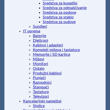
Sredstva za kupatilo
Sredstva za odmašćivanje
Sredstva za podove
Sredstva za staklo
Sredstva za sudove
Sundjeri
IT oprema
Baterije
Digitroni
Kablovi i adapteri
Kompleti miševa i tastatura
Memorije i SD kartice
Miševi
Monitori
Ostalo
Produžni kablovi
Punjači
Razvodnici
Štampači
Tastature
Televizori
Kancelarijski nameštaj
Stolice