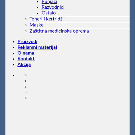
Punjači
Razvodnici
Ostalo
Toneri i kertridži
Maske
Zaštitna medicinska oprema
Proizvodi
Reklamni materijal
O nama
Kontakt
Akcija