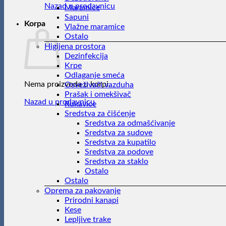
Nazad u prodavnicu
Maramice
Sapuni
Korpa
Vlažne maramice
Ostalo
Higijena prostora
Dezinfekcija
Krpe
Odlaganje smeća
Nema proizvoda u korpi.
Osveživači vazduha
Prašak i omekšivač
Nazad u prodavnicu
Rukavice
Sredstva za čišćenje
Sredstva za odmašćivanje
Sredstva za sudove
Sredstva za kupatilo
Sredstva za podove
Sredstva za staklo
Ostalo
Ostalo
Oprema za pakovanje
Prirodni kanapi
Kese
Lepljive trake