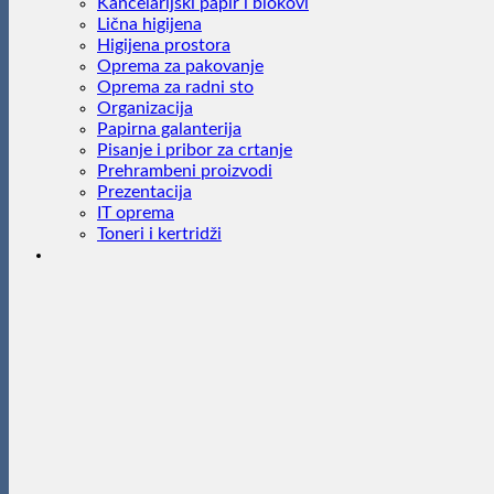
Kancelarijski papir i blokovi
Lična higijena
Higijena prostora
Oprema za pakovanje
Oprema za radni sto
Organizacija
Papirna galanterija
Pisanje i pribor za crtanje
Prehrambeni proizvodi
Prezentacija
IT oprema
Toneri i kertridži