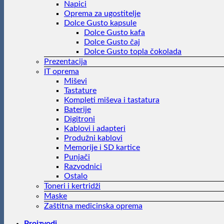
Napici
Oprema za ugostitelje
Dolce Gusto kapsule
Dolce Gusto kafa
Dolce Gusto čaj
Dolce Gusto topla čokolada
Prezentacija
IT oprema
Miševi
Tastature
Kompleti miševa i tastatura
Baterije
Digitroni
Kablovi i adapteri
Produžni kablovi
Memorije i SD kartice
Punjači
Razvodnici
Ostalo
Toneri i kertridži
Maske
Zaštitna medicinska oprema
Proizvodi