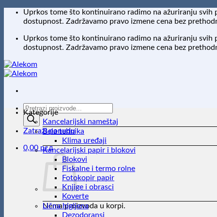
Preskoči
Uprkos tome što kontinuirano radimo na ažuriranju svih 
na
dostupnost. Zadržavamo pravo izmene cena bez prethodne
sadržaj
Uprkos tome što kontinuirano radimo na ažuriranju svih 
dostupnost. Zadržavamo pravo izmene cena bez prethodne
Products
Kategorije
search
Kancelarijski nameštaj
Zatraži ponudu
Bela tehnika
Klima uređaji
0,00
рсд
Kancelarijski papir i blokovi
Blokovi
Fiskalne i termo rolne
Fotokopir papir
Knjige i obrasci
Koverte
Nema proizvoda u korpi.
Lična higijena
Dezodoransi