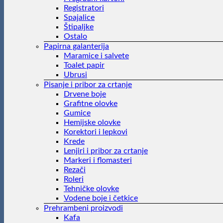
Registratori
Spajalice
Štipaljke
Ostalo
Papirna galanterija
Maramice i salvete
Toalet papir
Ubrusi
Pisanje i pribor za crtanje
Drvene boje
Grafitne olovke
Gumice
Hemijske olovke
Korektori i lepkovi
Krede
Lenjiri i pribor za crtanje
Markeri i flomasteri
Rezači
Roleri
Tehničke olovke
Vodene boje i četkice
Prehrambeni proizvodi
Kafa