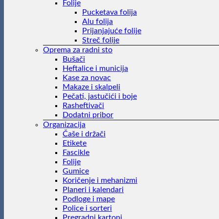
Folije
Pucketava folija
Alu folija
Prijanjajuće folije
Streč folije
Oprema za radni sto
Bušači
Heftalice i municija
Kase za novac
Makaze i skalpeli
Pečati, jastučići i boje
Rasheftivači
Dodatni pribor
Organizacija
Čaše i držači
Etikete
Fascikle
Folije
Gumice
Koričenje i mehanizmi
Planeri i kalendari
Podloge i mape
Police i sorteri
Pregradni kartoni