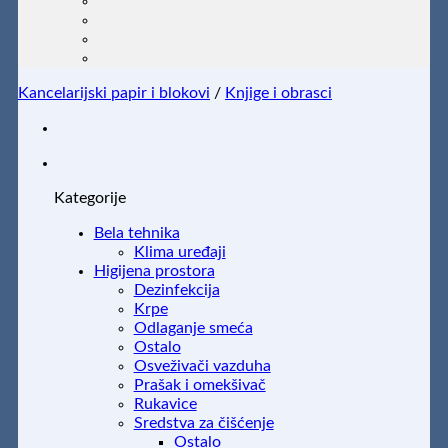
Kancelarijski papir i blokovi
/
Knjige i obrasci
Kategorije
Bela tehnika
Klima uređaji
Higijena prostora
Dezinfekcija
Krpe
Odlaganje smeća
Ostalo
Osveživači vazduha
Prašak i omekšivač
Rukavice
Sredstva za čišćenje
Ostalo