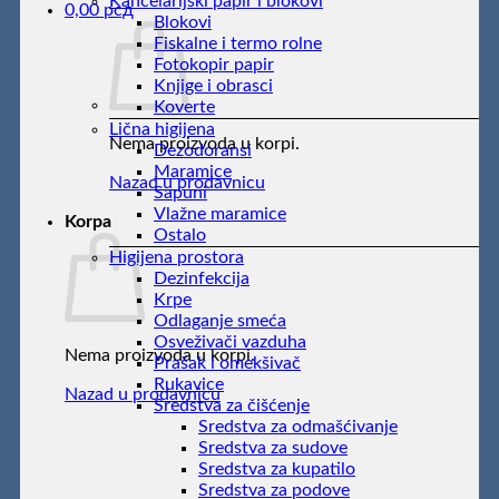
Kancelarijski papir i blokovi
0,00
рсд
Blokovi
Fiskalne i termo rolne
Fotokopir papir
Knjige i obrasci
Koverte
Lična higijena
Nema proizvoda u korpi.
Dezodoransi
Maramice
Nazad u prodavnicu
Sapuni
Vlažne maramice
Korpa
Ostalo
Higijena prostora
Dezinfekcija
Krpe
Odlaganje smeća
Osveživači vazduha
Nema proizvoda u korpi.
Prašak i omekšivač
Rukavice
Nazad u prodavnicu
Sredstva za čišćenje
Sredstva za odmašćivanje
Sredstva za sudove
Sredstva za kupatilo
Sredstva za podove