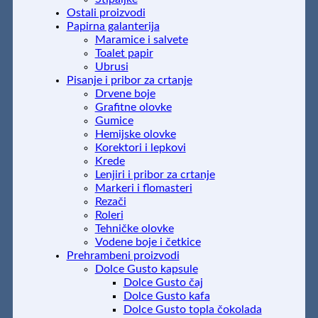
Ostali proizvodi
Papirna galanterija
Maramice i salvete
Toalet papir
Ubrusi
Pisanje i pribor za crtanje
Drvene boje
Grafitne olovke
Gumice
Hemijske olovke
Korektori i lepkovi
Krede
Lenjiri i pribor za crtanje
Markeri i flomasteri
Rezači
Roleri
Tehničke olovke
Vodene boje i četkice
Prehrambeni proizvodi
Dolce Gusto kapsule
Dolce Gusto čaj
Dolce Gusto kafa
Dolce Gusto topla čokolada