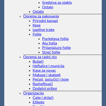
Sredstva za staklo
Ostalo
Ostalo
Oprema za pakovanje
Prirodni kanapi
Kese
Lepljive trake
Folije
Pucketava folija
Alu folija
Prijanjajuće folije
Streč folije
Oprema za radni sto
Bušači
Heftalice i municija
Kase za novac
Makaze i skalpeli
Pečati, jastučići i boje
Rasheftivači
Dodatni pribor
Organizacija
Čaše i držači
Etikete