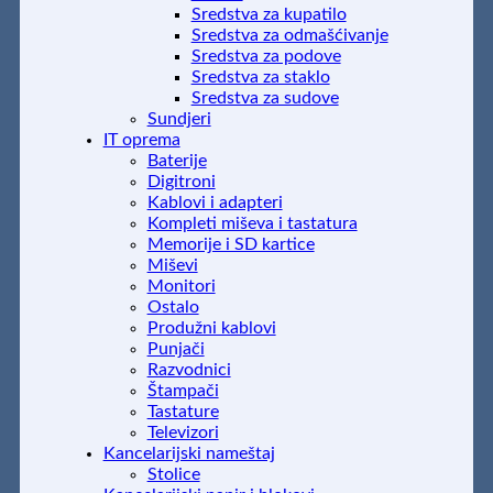
Sredstva za kupatilo
Sredstva za odmašćivanje
Sredstva za podove
Sredstva za staklo
Sredstva za sudove
Sundjeri
IT oprema
Baterije
Digitroni
Kablovi i adapteri
Kompleti miševa i tastatura
Memorije i SD kartice
Miševi
Monitori
Ostalo
Produžni kablovi
Punjači
Razvodnici
Štampači
Tastature
Televizori
Kancelarijski nameštaj
Stolice