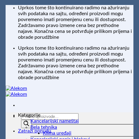
Preskoči
Uprkos tome što kontinuirano radimo na ažuriranju
na
svih podataka na sajtu, određeni proizvodi mogu
sadržaj
povremeno imati promenjenu cenu ili dostupnost.
Zadržavamo pravo izmene cena bez prethodne
najave. Konačna cena se potvrđuje prilikom prijema i
obrade porudžbine
Uprkos tome što kontinuirano radimo na ažuriranju
svih podataka na sajtu, određeni proizvodi mogu
povremeno imati promenjenu cenu ili dostupnost.
Zadržavamo pravo izmene cena bez prethodne
najave. Konačna cena se potvrđuje prilikom prijema i
obrade porudžbine
Kategorije
Products
Kancelarijski nameštaj
search
Bela tehnika
Zatraži ponudu
Klima uređaji