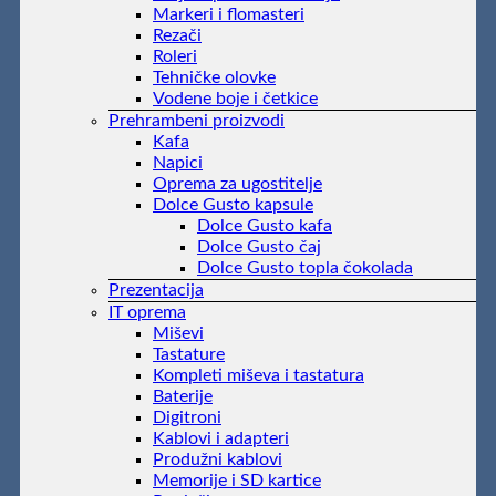
Markeri i flomasteri
Rezači
Roleri
Tehničke olovke
Vodene boje i četkice
Prehrambeni proizvodi
Kafa
Napici
Oprema za ugostitelje
Dolce Gusto kapsule
Dolce Gusto kafa
Dolce Gusto čaj
Dolce Gusto topla čokolada
Prezentacija
IT oprema
Miševi
Tastature
Kompleti miševa i tastatura
Baterije
Digitroni
Kablovi i adapteri
Produžni kablovi
Memorije i SD kartice