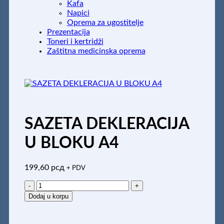
Kafa
Napici
Oprema za ugostitelje
Prezentacija
Toneri i kertridži
Zaštitna medicinska oprema
SAZETA DEKLERACIJA
U BLOKU A4
199,60
рсд
+ PDV
SAZETA
DEKLERACIJA
Dodaj u korpu
U
BLOKU
A4