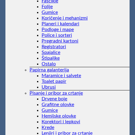
Fascikle
Folije
Gumice
Koričenje i mehanizmi
Planeri i kalendari
Podloge i mape
Police i sorteri
Pregradni kartoni
Registratori
Spajalice
Štipaljke
Ostalo
Papirna galanterija
Maramice i salvete
Toalet papir
Ubrusi
Pisanje i pribor za crtanje
Drvene boje
Grafitne olovke
Gumice
Hemijske olovke
Korektori i lepkovi
Krede
Lenjiri i pribor za crtanje