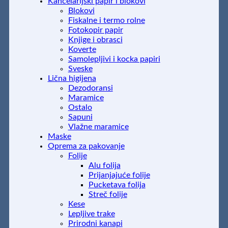
Kancelarijski papir i blokovi
Blokovi
Fiskalne i termo rolne
Fotokopir papir
Knjige i obrasci
Koverte
Samolepljivi i kocka papiri
Sveske
Lična higijena
Dezodoransi
Maramice
Ostalo
Sapuni
Vlažne maramice
Maske
Oprema za pakovanje
Folije
Alu folija
Prijanjajuće folije
Pucketava folija
Streč folije
Kese
Lepljive trake
Prirodni kanapi