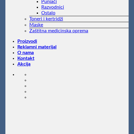
Punjači
Razvodnici
Ostalo
Toneri i kertridži
Maske
Zaštitna medicinska oprema
Proizvodi
Reklamni materijal
O nama
Kontakt
Akcija