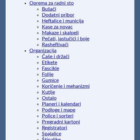
Oprema za radni sto
Bušači
Dodatni pribor
Heftalice i municija
Kase za novac
Makaze i skalpeli
Pečati, jastučići i boje
Rasheftivači
Organizacija
Čaše i držači
Etikete
Fascikle
Folije
Gumice
Koričenje i mehanizmi
Kutije
Ostalo
Planeri i kalendari
Podloge i mape
Police i sorteri
Pregradni kartoni
Registratori
Spajalice
Štipaljke