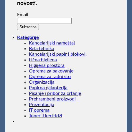
novosti.
Email
Kategorije
Kancelarijski nameštaj
Bela tehnika
Kancelarijski papir i blokovi
Lična higijena
Higijena prostora
Oprema za pakovanje
Oprema za radni sto
Organizacija
Papirna galanterija
Pisanje i pribor za crtanje
Prehrambeni proizvodi
Prezentacija
IT oprema
Toneri i kertridži