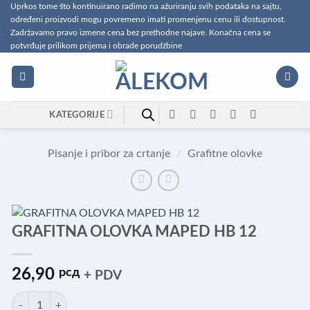
Preskoči
Uprkos tome što kontinuirano radimo na ažuriranju svih podataka na sajtu,
određeni proizvodi mogu povremeno imati promenjenu cenu ili dostupnost.
na
Zadržavamo pravo izmene cena bez prethodne najave. Konačna cena se
sadržaj
potvrđuje prilikom prijema i obrade porudžbine
KATEGORIJE
Pisanje i pribor za crtanje
/
Grafitne olovke
GRAFITNA OLOVKA MAPED HB 12
26,90
рсд
+ PDV
GRAFITNA OLOVKA MAPED HB 12 količina