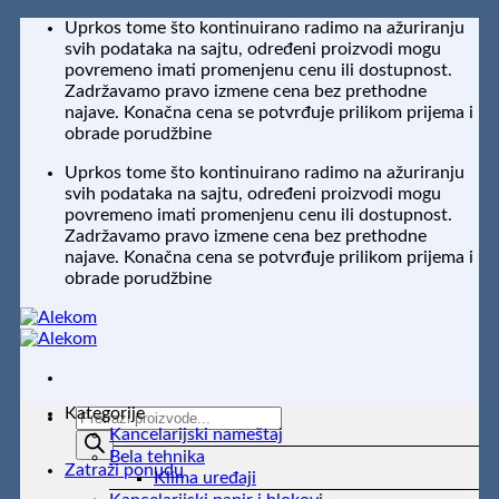
Preskoči
Uprkos tome što kontinuirano radimo na ažuriranju
na
svih podataka na sajtu, određeni proizvodi mogu
sadržaj
povremeno imati promenjenu cenu ili dostupnost.
Zadržavamo pravo izmene cena bez prethodne
najave. Konačna cena se potvrđuje prilikom prijema i
obrade porudžbine
Uprkos tome što kontinuirano radimo na ažuriranju
svih podataka na sajtu, određeni proizvodi mogu
povremeno imati promenjenu cenu ili dostupnost.
Zadržavamo pravo izmene cena bez prethodne
najave. Konačna cena se potvrđuje prilikom prijema i
obrade porudžbine
Kategorije
Products
Kancelarijski nameštaj
search
Bela tehnika
Zatraži ponudu
Klima uređaji