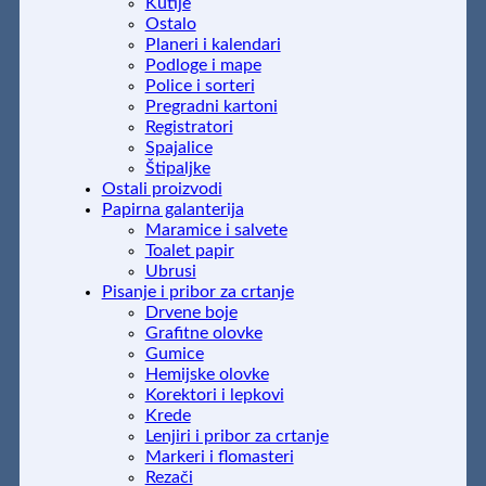
Kutije
Ostalo
Planeri i kalendari
Podloge i mape
Police i sorteri
Pregradni kartoni
Registratori
Spajalice
Štipaljke
Ostali proizvodi
Papirna galanterija
Maramice i salvete
Toalet papir
Ubrusi
Pisanje i pribor za crtanje
Drvene boje
Grafitne olovke
Gumice
Hemijske olovke
Korektori i lepkovi
Krede
Lenjiri i pribor za crtanje
Markeri i flomasteri
Rezači