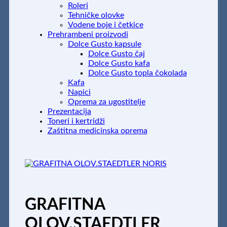
Roleri
Tehničke olovke
Vodene boje i četkice
Prehrambeni proizvodi
Dolce Gusto kapsule
Dolce Gusto čaj
Dolce Gusto kafa
Dolce Gusto topla čokolada
Kafa
Napici
Oprema za ugostitelje
Prezentacija
Toneri i kertridži
Zaštitna medicinska oprema
GRAFITNA
OLOV.STAEDTLER