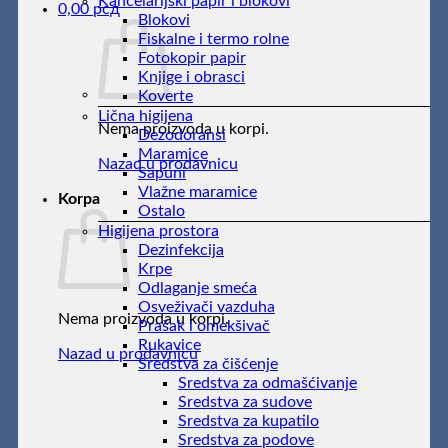
Kancelarijski papir i blokovi
0,00
рсд
Blokovi
Fiskalne i termo rolne
Fotokopir papir
Knjige i obrasci
Koverte
Lična higijena
Nema proizvoda u korpi.
Dezodoransi
Maramice
Nazad u prodavnicu
Sapuni
Vlažne maramice
Korpa
Ostalo
Higijena prostora
Dezinfekcija
Krpe
Odlaganje smeća
Osveživači vazduha
Nema proizvoda u korpi.
Prašak i omekšivač
Rukavice
Nazad u prodavnicu
Sredstva za čišćenje
Sredstva za odmašćivanje
Sredstva za sudove
Sredstva za kupatilo
Sredstva za podove