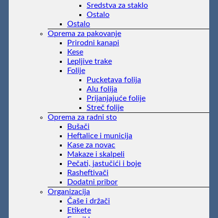
Sredstva za staklo
Ostalo
Ostalo
Oprema za pakovanje
Prirodni kanapi
Kese
Lepljive trake
Folije
Pucketava folija
Alu folija
Prijanjajuće folije
Streč folije
Oprema za radni sto
Bušači
Heftalice i municija
Kase za novac
Makaze i skalpeli
Pečati, jastučići i boje
Rasheftivači
Dodatni pribor
Organizacija
Čaše i držači
Etikete