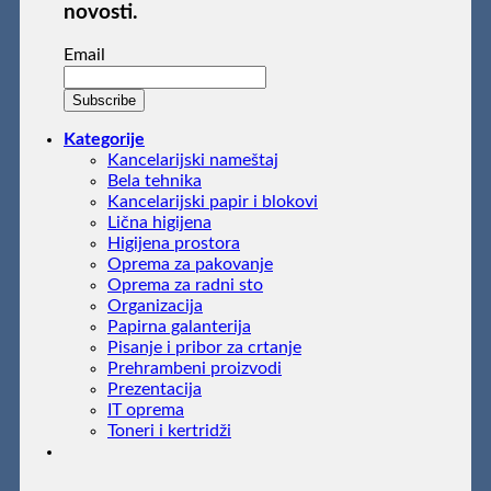
novosti.
Email
Kategorije
Kancelarijski nameštaj
Bela tehnika
Kancelarijski papir i blokovi
Lična higijena
Higijena prostora
Oprema za pakovanje
Oprema za radni sto
Organizacija
Papirna galanterija
Pisanje i pribor za crtanje
Prehrambeni proizvodi
Prezentacija
IT oprema
Toneri i kertridži