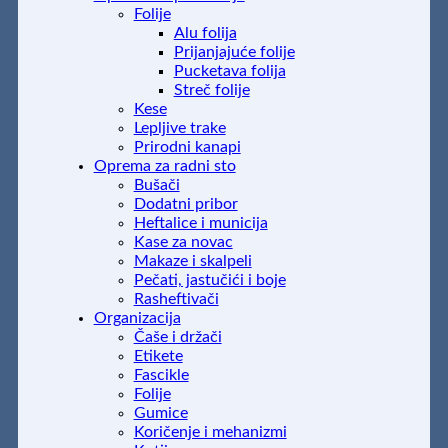
Folije
Alu folija
Prijanjajuće folije
Pucketava folija
Streč folije
Kese
Lepljive trake
Prirodni kanapi
Oprema za radni sto
Bušači
Dodatni pribor
Heftalice i municija
Kase za novac
Makaze i skalpeli
Pečati, jastučići i boje
Rasheftivači
Organizacija
Čaše i držači
Etikete
Fascikle
Folije
Gumice
Koričenje i mehanizmi