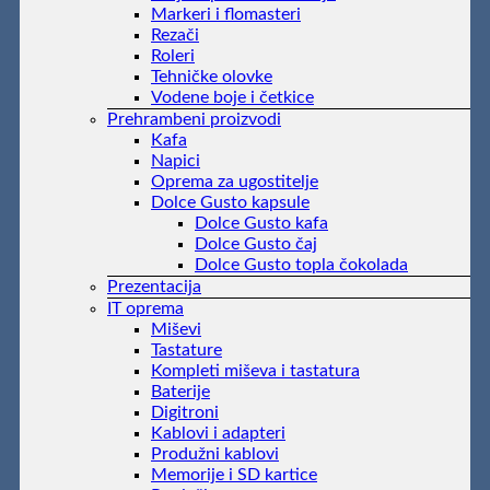
Markeri i flomasteri
Rezači
Roleri
Tehničke olovke
Vodene boje i četkice
Prehrambeni proizvodi
Kafa
Napici
Oprema za ugostitelje
Dolce Gusto kapsule
Dolce Gusto kafa
Dolce Gusto čaj
Dolce Gusto topla čokolada
Prezentacija
IT oprema
Miševi
Tastature
Kompleti miševa i tastatura
Baterije
Digitroni
Kablovi i adapteri
Produžni kablovi
Memorije i SD kartice