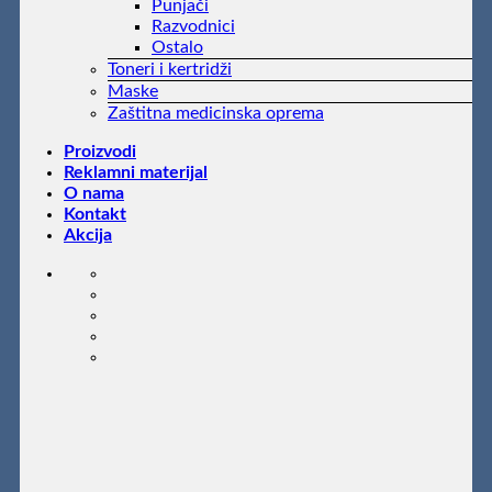
Punjači
Razvodnici
Ostalo
Toneri i kertridži
Maske
Zaštitna medicinska oprema
Proizvodi
Reklamni materijal
O nama
Kontakt
Akcija