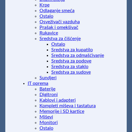
Krpe
Odlaganje smeća
Ostalo
Osveživači vazduha
Prašak i omekšivač
Rukavice
Sredstva za čišćenje
Ostalo
Sredstva za kupatilo
Sredstva za odmašćivanje
Sredstva za podove
Sredstva za staklo
Sredstva za sudove
Sundjeri
IT oprema
Baterije
Digitroni
Kablovi i adapteri
Kompleti miševa i tastatura
Memorije i SD kartice
Miševi
Monitori
Ostalo