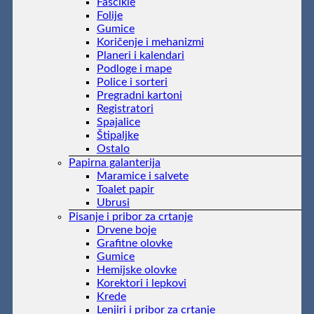
Fascikle
Folije
Gumice
Koričenje i mehanizmi
Planeri i kalendari
Podloge i mape
Police i sorteri
Pregradni kartoni
Registratori
Spajalice
Štipaljke
Ostalo
Papirna galanterija
Maramice i salvete
Toalet papir
Ubrusi
Pisanje i pribor za crtanje
Drvene boje
Grafitne olovke
Gumice
Hemijske olovke
Korektori i lepkovi
Krede
Lenjiri i pribor za crtanje