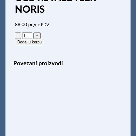
NORIS
88,00
рсд
+ PDV
GRAFITNA
OLOV.STAEDTLER
Dodaj u korpu
NORIS
količina
Povezani proizvodi