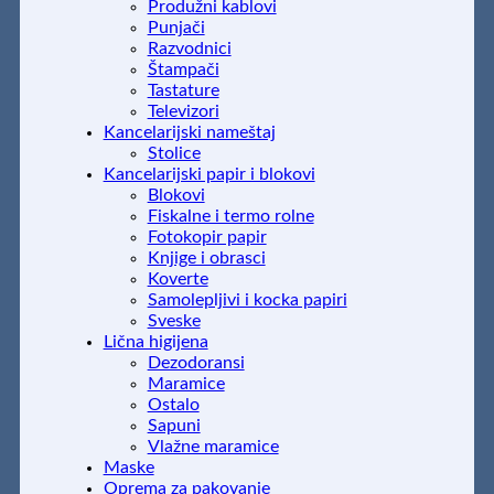
Produžni kablovi
Punjači
Razvodnici
Štampači
Tastature
Televizori
Kancelarijski nameštaj
Stolice
Kancelarijski papir i blokovi
Blokovi
Fiskalne i termo rolne
Fotokopir papir
Knjige i obrasci
Koverte
Samolepljivi i kocka papiri
Sveske
Lična higijena
Dezodoransi
Maramice
Ostalo
Sapuni
Vlažne maramice
Maske
Oprema za pakovanje