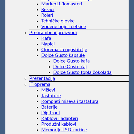
Markeri i flomasteri
Rezači
Roleri
Tehničke olovke
Vodene boje i četkice
Prehrambeni proizvodi
Kafa
Napici
Oprema za ugostitelje
Dolce Gusto kapsule
Dolce Gusto kafa
Dolce Gusto čaj
Dolce Gusto topla čokolada
Prezentacija
IT oprema
Miševi
Tastature
Kompleti miševa i tastatura
Baterije
Digitroni
Kablovi i adapteri
Produžni kablovi
Memorije i SD kartice