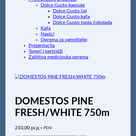
Dolce Gusto kapsule
Dolce Gusto čaj
Dolce Gusto kafa
Dolce Gusto topla čokolada
Kafa
Napici
Oprema za ugostitelje
Prezentacija
Toneri i kertridži
Zaštitna medicinska oprema
DOMESTOS PINE
FRESH/WHITE 750m
210,00
рсд
+ PDV