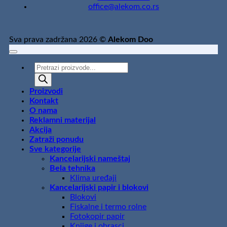
office@alekom.co.rs
Sva prava zadržana 2026 ©
Alekom Doo
Products
search
Proizvodi
Kontakt
O nama
Reklamni materijal
Akcija
Zatraži ponudu
Sve kategorije
Kancelarijski nameštaj
Bela tehnika
Klima uređaji
Kancelarijski papir i blokovi
Blokovi
Fiskalne i termo rolne
Fotokopir papir
Knjige i obrasci