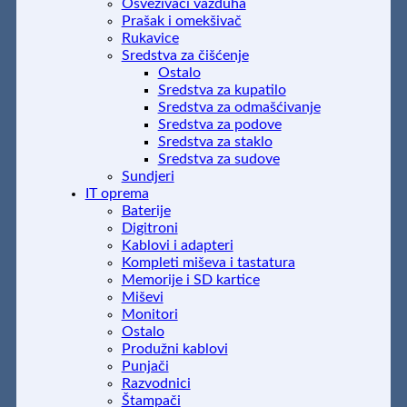
Osveživači vazduha
Prašak i omekšivač
Rukavice
Sredstva za čišćenje
Ostalo
Sredstva za kupatilo
Sredstva za odmašćivanje
Sredstva za podove
Sredstva za staklo
Sredstva za sudove
Sundjeri
IT oprema
Baterije
Digitroni
Kablovi i adapteri
Kompleti miševa i tastatura
Memorije i SD kartice
Miševi
Monitori
Ostalo
Produžni kablovi
Punjači
Razvodnici
Štampači