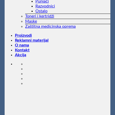
Punjači
Razvodnici
Ostalo
Toneri i kertridži
Maske
Zaštitna medicinska oprema
Proizvodi
Reklamni materijal
O nama
Kontakt
Akcija