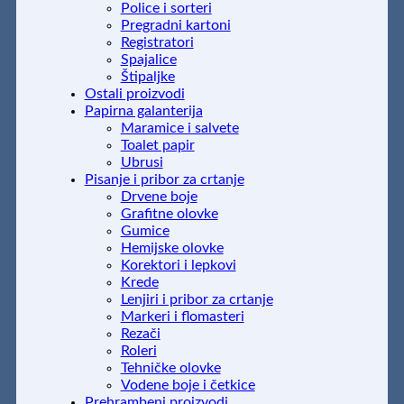
Police i sorteri
Pregradni kartoni
Registratori
Spajalice
Štipaljke
Ostali proizvodi
Papirna galanterija
Maramice i salvete
Toalet papir
Ubrusi
Pisanje i pribor za crtanje
Drvene boje
Grafitne olovke
Gumice
Hemijske olovke
Korektori i lepkovi
Krede
Lenjiri i pribor za crtanje
Markeri i flomasteri
Rezači
Roleri
Tehničke olovke
Vodene boje i četkice
Prehrambeni proizvodi