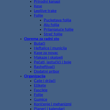
Prirodni kanapi
Kese
Lepljive trake
Folije
Pucketava folija
Alu folija
Prijanjajuće folije
Streč folije
Oprema za radni sto
Bušači
Heftalice i municija
Kase za novac
Makaze i skalpeli
Pečati, jastučići i boje
Rasheftivači
Dodatni pribor
Organizacija
Čaše i držači
Etikete
Fascikle
Folije
Gumice
Koričenje i mehanizmi
Planeri i kalendari