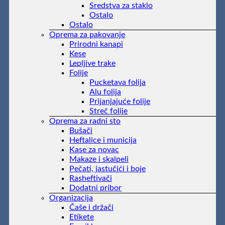
Sredstva za staklo
Ostalo
Ostalo
Oprema za pakovanje
Prirodni kanapi
Kese
Lepljive trake
Folije
Pucketava folija
Alu folija
Prijanjajuće folije
Streč folije
Oprema za radni sto
Bušači
Heftalice i municija
Kase za novac
Makaze i skalpeli
Pečati, jastučići i boje
Rasheftivači
Dodatni pribor
Organizacija
Čaše i držači
Etikete