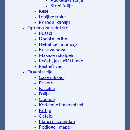
Pucketava folija
Streč folije
Kese
Lepljive trake
Prirodni kanapi
Oprema za radni sto
Bušači
Dodatni pribor
Heftalice i municija
Kase za novac
Makaze i skalpeli
Pečati, jastučići i boje
Rasheftivači
Organizacija
Čaše i držači
Etikete
Fascikle
Folije
Gumice
Koričenje i mehanizmi
Kutije
Ostalo
Planeri i kalendari
Podloge i mape