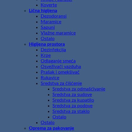
Koverte
Lična higijena
Dezodoransi
Maramice
Sapuni
Vlažne maramice
Ostalo
Higijena prostora
Dezinfekcija
Krpe
Odlaganje smeća
Osveživači vazduha
Prašak i omekšivač
Rukavice
Sredstva za čišćenje
Sredstva za odmašćivanje
Sredstva za sudove
Sredstva za kupatilo
Sredstva za podove
Sredstva za staklo
Ostalo
Ostalo
Oprema za pakovanje