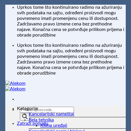
Preskoči
Uprkos tome što kontinuirano radimo na ažuriranju
na
svih podataka na sajtu, određeni proizvodi mogu
sadržaj
povremeno imati promenjenu cenu ili dostupnost.
Zadržavamo pravo izmene cena bez prethodne
najave. Konačna cena se potvrđuje prilikom prijema i
obrade porudžbine
Uprkos tome što kontinuirano radimo na ažuriranju
svih podataka na sajtu, određeni proizvodi mogu
povremeno imati promenjenu cenu ili dostupnost.
Zadržavamo pravo izmene cena bez prethodne
najave. Konačna cena se potvrđuje prilikom prijema i
obrade porudžbine
Kategorije
Products
Kancelarijski nameštaj
search
Bela tehnika
Zatraži ponudu
Klima uređaji