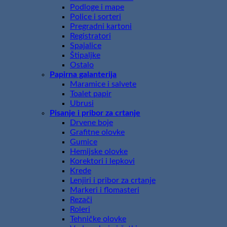
Podloge i mape
Police i sorteri
Pregradni kartoni
Registratori
Spajalice
Štipaljke
Ostalo
Papirna galanterija
Maramice i salvete
Toalet papir
Ubrusi
Pisanje i pribor za crtanje
Drvene boje
Grafitne olovke
Gumice
Hemijske olovke
Korektori i lepkovi
Krede
Lenjiri i pribor za crtanje
Markeri i flomasteri
Rezači
Roleri
Tehničke olovke