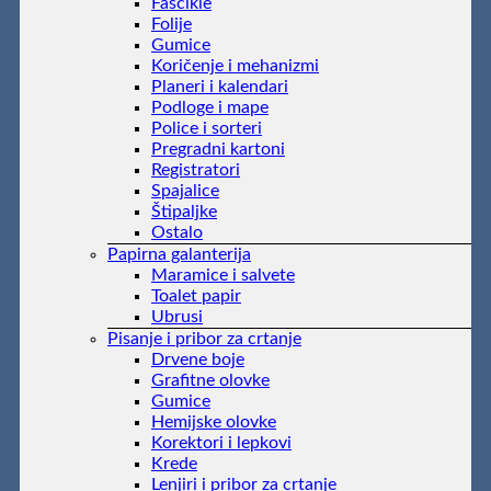
Fascikle
Folije
Gumice
Koričenje i mehanizmi
Planeri i kalendari
Podloge i mape
Police i sorteri
Pregradni kartoni
Registratori
Spajalice
Štipaljke
Ostalo
Papirna galanterija
Maramice i salvete
Toalet papir
Ubrusi
Pisanje i pribor za crtanje
Drvene boje
Grafitne olovke
Gumice
Hemijske olovke
Korektori i lepkovi
Krede
Lenjiri i pribor za crtanje