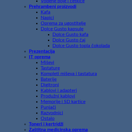
Vodene boje i četkice
Prehrambeni proizvodi
Kafa
Napici
Oprema za ugostitelje
Dolce Gusto kapsule
Dolce Gusto kafa
Dolce Gusto čaj
Dolce Gusto topla čokolada
Prezentacija
IT oprema
Miševi
Tastature
Kompleti miševa i tastatura
Baterije
Digitroni
Kablovi i adapteri
Produžni kablovi
Memorije i SD kartice
Punjači
Razvodnici
Ostalo
Toneri i kertridži
Zaštitna medicinska oprema