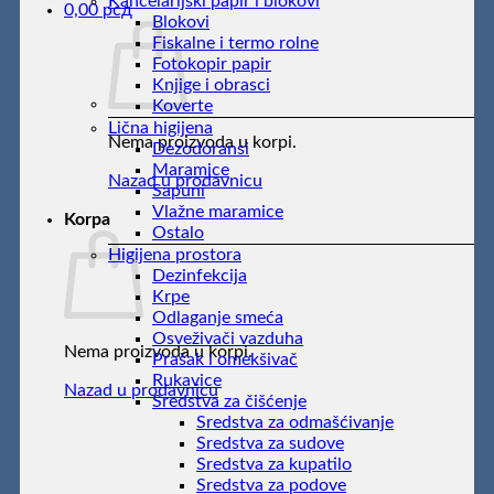
Kancelarijski papir i blokovi
0,00
рсд
Blokovi
Fiskalne i termo rolne
Fotokopir papir
Knjige i obrasci
Koverte
Lična higijena
Nema proizvoda u korpi.
Dezodoransi
Maramice
Nazad u prodavnicu
Sapuni
Vlažne maramice
Korpa
Ostalo
Higijena prostora
Dezinfekcija
Krpe
Odlaganje smeća
Osveživači vazduha
Nema proizvoda u korpi.
Prašak i omekšivač
Rukavice
Nazad u prodavnicu
Sredstva za čišćenje
Sredstva za odmašćivanje
Sredstva za sudove
Sredstva za kupatilo
Sredstva za podove