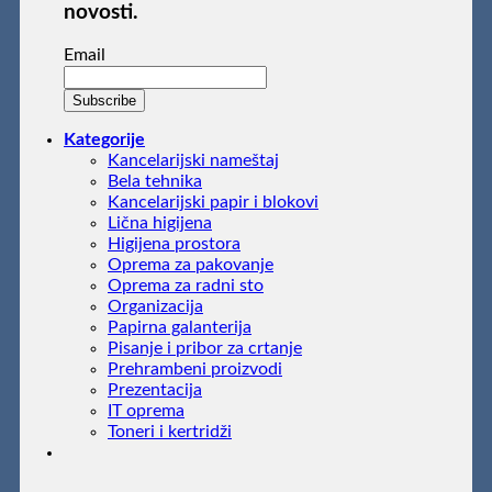
novosti.
Email
Kategorije
Kancelarijski nameštaj
Bela tehnika
Kancelarijski papir i blokovi
Lična higijena
Higijena prostora
Oprema za pakovanje
Oprema za radni sto
Organizacija
Papirna galanterija
Pisanje i pribor za crtanje
Prehrambeni proizvodi
Prezentacija
IT oprema
Toneri i kertridži