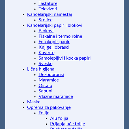
Tastature
Televizori
Kancelarijski nameštaj
Stolice
Kancelarijski papir i blokovi
Blokovi
Fiskalne i termo rolne
Fotokopir papir
Knjige i obrasci
Koverte
Samolepljivi i kocka papiri
Sveske
Lična higijena
Dezodoransi
Maramice
Ostalo
Sapuni
Vlažne maramice
Maske
Oprema za pakovanje
Folije
Alu folija
Prijanjajuće folije