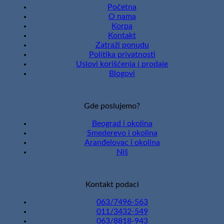
Početna
O nama
Korpa
Kontakt
Zatraži ponudu
Politika privatnosti
Uslovi korišćenja i prodaje
Blogovi
Gde poslujemo?
Beograd i okolina
Smederevo i okolina
Aranđelovac i okolina
Niš
Kontakt podaci
063/7496-563
011/3432-549
063/8818-943