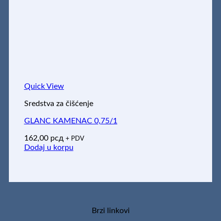
Quick View
Sredstva za čišćenje
GLANC KAMENAC 0,75/1
162,00
рсд
+ PDV
Dodaj u korpu
Brzi linkovi