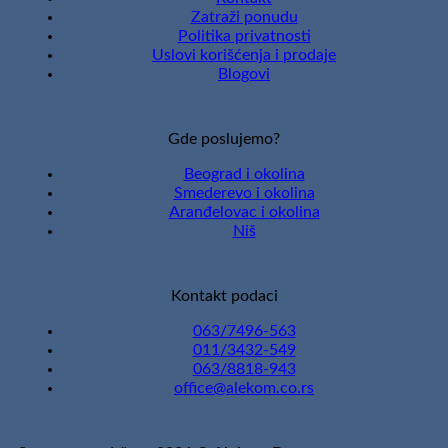
Zatraži ponudu
Politika privatnosti
Uslovi korišćenja i prodaje
Blogovi
Gde poslujemo?
Beograd i okolina
Smederevo i okolina
Aranđelovac i okolina
Niš
Kontakt podaci
063/7496-563
011/3432-549
063/8818-943
office@alekom.co.rs