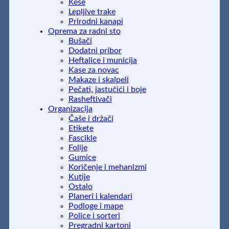
Kese
Lepljive trake
Prirodni kanapi
Oprema za radni sto
Bušači
Dodatni pribor
Heftalice i municija
Kase za novac
Makaze i skalpeli
Pečati, jastučići i boje
Rasheftivači
Organizacija
Čaše i držači
Etikete
Fascikle
Folije
Gumice
Koričenje i mehanizmi
Kutije
Ostalo
Planeri i kalendari
Podloge i mape
Police i sorteri
Pregradni kartoni