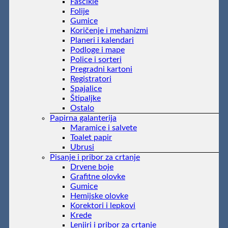
Fascikle
Folije
Gumice
Koričenje i mehanizmi
Planeri i kalendari
Podloge i mape
Police i sorteri
Pregradni kartoni
Registratori
Spajalice
Štipaljke
Ostalo
Papirna galanterija
Maramice i salvete
Toalet papir
Ubrusi
Pisanje i pribor za crtanje
Drvene boje
Grafitne olovke
Gumice
Hemijske olovke
Korektori i lepkovi
Krede
Lenjiri i pribor za crtanje