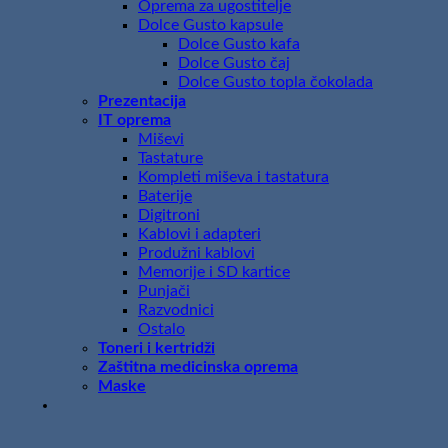
Oprema za ugostitelje
Dolce Gusto kapsule
Dolce Gusto kafa
Dolce Gusto čaj
Dolce Gusto topla čokolada
Prezentacija
IT oprema
Miševi
Tastature
Kompleti miševa i tastatura
Baterije
Digitroni
Kablovi i adapteri
Produžni kablovi
Memorije i SD kartice
Punjači
Razvodnici
Ostalo
Toneri i kertridži
Zaštitna medicinska oprema
Maske