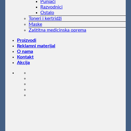
Punjači
Razvodnici
Ostalo
Toneri i kertridži
Maske
Zaštitna medicinska oprema
Proizvodi
Reklamni materijal
O nama
Kontakt
Akcija