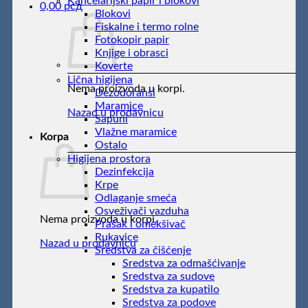
Kancelarijski papir i blokovi
0,00
рсд
Blokovi
Fiskalne i termo rolne
Fotokopir papir
Knjige i obrasci
Koverte
Lična higijena
Nema proizvoda u korpi.
Dezodoransi
Maramice
Nazad u prodavnicu
Sapuni
Vlažne maramice
Korpa
Ostalo
Higijena prostora
Dezinfekcija
Krpe
Odlaganje smeća
Osveživači vazduha
Nema proizvoda u korpi.
Prašak i omekšivač
Rukavice
Nazad u prodavnicu
Sredstva za čišćenje
Sredstva za odmašćivanje
Sredstva za sudove
Sredstva za kupatilo
Sredstva za podove