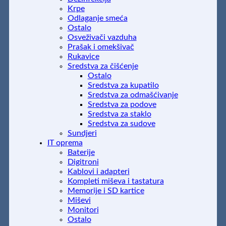
Krpe
Odlaganje smeća
Ostalo
Osveživači vazduha
Prašak i omekšivač
Rukavice
Sredstva za čišćenje
Ostalo
Sredstva za kupatilo
Sredstva za odmašćivanje
Sredstva za podove
Sredstva za staklo
Sredstva za sudove
Sundjeri
IT oprema
Baterije
Digitroni
Kablovi i adapteri
Kompleti miševa i tastatura
Memorije i SD kartice
Miševi
Monitori
Ostalo