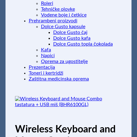
Roleri
Tehničke olovke
Vodene boje i četkice
Prehrambeni proizvodi
Dolce Gusto kapsule
Dolce Gusto čaj
Dolce Gusto kafa
Dolce Gusto topla čokolada
Kafa
Napici
Oprema za ugostitelje
Prezentacija
Toneri i kertridži
Zaštitna medicinska oprema
Wireless Keyboard and