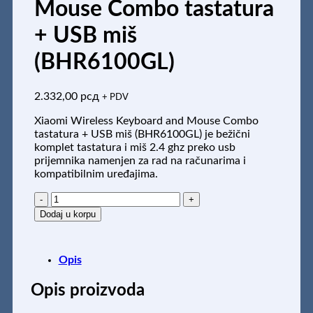
Mouse Combo tastatura
+ USB miš
(BHR6100GL)
2.332,00
рсд
+ PDV
Xiaomi Wireless Keyboard and Mouse Combo
tastatura + USB miš (BHR6100GL) je bežični
komplet tastatura i miš 2.4 ghz preko usb
prijemnika namenjen za rad na računarima i
kompatibilnim uređajima.
Wireless
Keyboard
Dodaj u korpu
and
Mouse
Combo
Opis
tastatura
+
Opis proizvoda
USB
miš