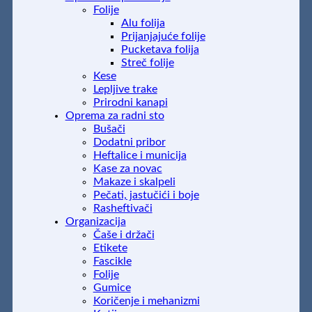
Folije
Alu folija
Prijanjajuće folije
Pucketava folija
Streč folije
Kese
Lepljive trake
Prirodni kanapi
Oprema za radni sto
Bušači
Dodatni pribor
Heftalice i municija
Kase za novac
Makaze i skalpeli
Pečati, jastučići i boje
Rasheftivači
Organizacija
Čaše i držači
Etikete
Fascikle
Folije
Gumice
Koričenje i mehanizmi