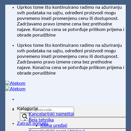
Preskoči
Uprkos tome što kontinuirano radimo na ažuriranju
na
svih podataka na sajtu, određeni proizvodi mogu
sadržaj
povremeno imati promenjenu cenu ili dostupnost.
Zadržavamo pravo izmene cena bez prethodne
najave. Konačna cena se potvrđuje prilikom prijema i
obrade porudžbine
Uprkos tome što kontinuirano radimo na ažuriranju
svih podataka na sajtu, određeni proizvodi mogu
povremeno imati promenjenu cenu ili dostupnost.
Zadržavamo pravo izmene cena bez prethodne
najave. Konačna cena se potvrđuje prilikom prijema i
obrade porudžbine
Kategorije
Products
Kancelarijski nameštaj
search
Bela tehnika
Zatraži ponudu
Klima uređaji