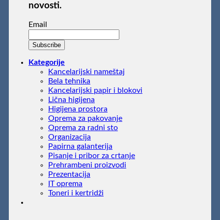
novosti.
Email
Kategorije
Kancelarijski nameštaj
Bela tehnika
Kancelarijski papir i blokovi
Lična higijena
Higijena prostora
Oprema za pakovanje
Oprema za radni sto
Organizacija
Papirna galanterija
Pisanje i pribor za crtanje
Prehrambeni proizvodi
Prezentacija
IT oprema
Toneri i kertridži