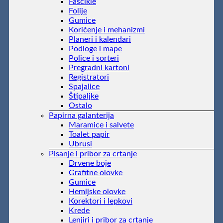
Fascikle
Folije
Gumice
Koričenje i mehanizmi
Planeri i kalendari
Podloge i mape
Police i sorteri
Pregradni kartoni
Registratori
Spajalice
Štipaljke
Ostalo
Papirna galanterija
Maramice i salvete
Toalet papir
Ubrusi
Pisanje i pribor za crtanje
Drvene boje
Grafitne olovke
Gumice
Hemijske olovke
Korektori i lepkovi
Krede
Lenjiri i pribor za crtanje