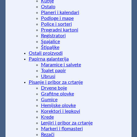
Kutije
Ostalo
Planeri i kalendari
Podloge i mape
Police i sorteri
Pregradni kartoni
Registratori
Spajalice
Štipaljke
Ostali proizvodi
Papirna galanterija
Maramice i salvete
Toalet papir
Ubrusi
Pisanje i pribor za crtanje
Drvene boje
Grafitne olovke
Gumice
Hemijske olovke
Korektori i lepkovi
Krede
Lenjiri i pribor za crtanje
Markeri i flomasteri
Rezači