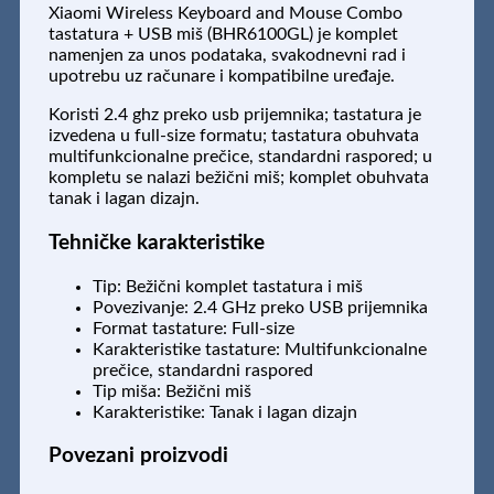
(BHR6100GL)
Xiaomi Wireless Keyboard and Mouse Combo
količina
tastatura + USB miš (BHR6100GL) je komplet
namenjen za unos podataka, svakodnevni rad i
upotrebu uz računare i kompatibilne uređaje.
Koristi 2.4 ghz preko usb prijemnika; tastatura je
izvedena u full-size formatu; tastatura obuhvata
multifunkcionalne prečice, standardni raspored; u
kompletu se nalazi bežični miš; komplet obuhvata
tanak i lagan dizajn.
Tehničke karakteristike
Tip: Bežični komplet tastatura i miš
Povezivanje: 2.4 GHz preko USB prijemnika
Format tastature: Full-size
Karakteristike tastature: Multifunkcionalne
prečice, standardni raspored
Tip miša: Bežični miš
Karakteristike: Tanak i lagan dizajn
Povezani proizvodi