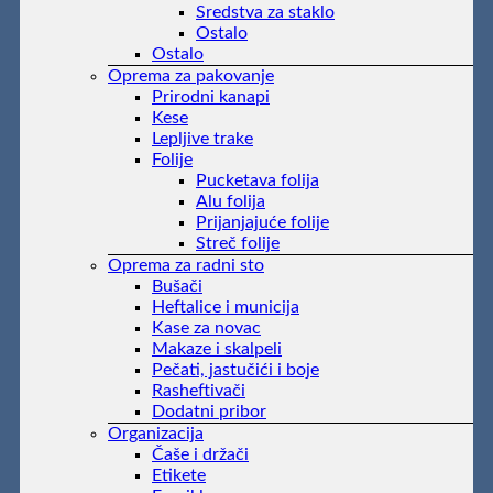
Sredstva za staklo
Ostalo
Ostalo
Oprema za pakovanje
Prirodni kanapi
Kese
Lepljive trake
Folije
Pucketava folija
Alu folija
Prijanjajuće folije
Streč folije
Oprema za radni sto
Bušači
Heftalice i municija
Kase za novac
Makaze i skalpeli
Pečati, jastučići i boje
Rasheftivači
Dodatni pribor
Organizacija
Čaše i držači
Etikete