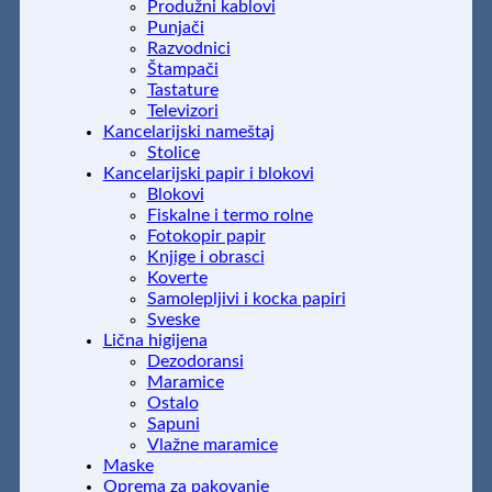
Produžni kablovi
Punjači
Razvodnici
Štampači
Tastature
Televizori
Kancelarijski nameštaj
Stolice
Kancelarijski papir i blokovi
Blokovi
Fiskalne i termo rolne
Fotokopir papir
Knjige i obrasci
Koverte
Samolepljivi i kocka papiri
Sveske
Lična higijena
Dezodoransi
Maramice
Ostalo
Sapuni
Vlažne maramice
Maske
Oprema za pakovanje