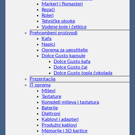
Markeri i flomasteri
Rezači
Roleri
Tehničke olovke
Vodene boje i četkice
Prehrambeni proizvodi
Kafa
Napici
Oprema za ugostitelje
Dolce Gusto kapsule
Dolce Gusto kafa
Dolce Gusto čaj
Dolce Gusto topla čokolada
Prezentacija
IT oprema
Miševi
Tastature
Kompleti miševa i tastatura
Baterije
Digitroni
Kablovi i adapteri
Produžni kablovi
Memorije i SD kartice