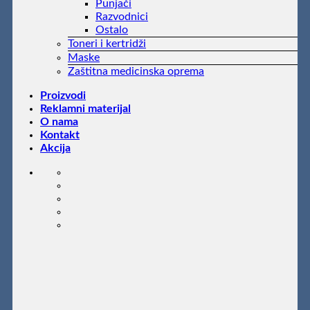
Punjači
Razvodnici
Ostalo
Toneri i kertridži
Maske
Zaštitna medicinska oprema
Proizvodi
Reklamni materijal
O nama
Kontakt
Akcija