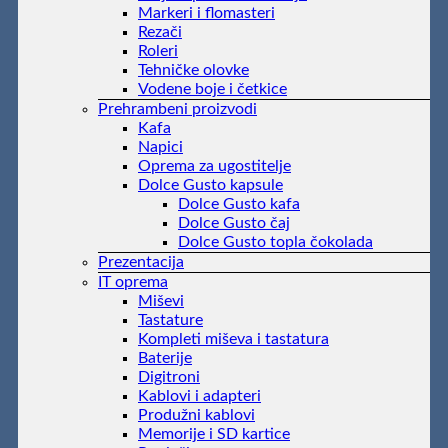
Markeri i flomasteri
Rezači
Roleri
Tehničke olovke
Vodene boje i četkice
Prehrambeni proizvodi
Kafa
Napici
Oprema za ugostitelje
Dolce Gusto kapsule
Dolce Gusto kafa
Dolce Gusto čaj
Dolce Gusto topla čokolada
Prezentacija
IT oprema
Miševi
Tastature
Kompleti miševa i tastatura
Baterije
Digitroni
Kablovi i adapteri
Produžni kablovi
Memorije i SD kartice