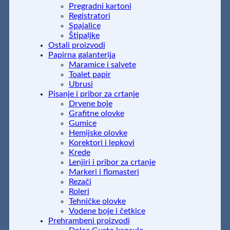
Pregradni kartoni
Registratori
Spajalice
Štipaljke
Ostali proizvodi
Papirna galanterija
Maramice i salvete
Toalet papir
Ubrusi
Pisanje i pribor za crtanje
Drvene boje
Grafitne olovke
Gumice
Hemijske olovke
Korektori i lepkovi
Krede
Lenjiri i pribor za crtanje
Markeri i flomasteri
Rezači
Roleri
Tehničke olovke
Vodene boje i četkice
Prehrambeni proizvodi