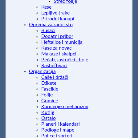
Streč folije
Kese
Lepljive trake
Prirodni kanapi
Oprema za radni sto
Bušači
Dodatni pribor
Heftalice i municija
Kase za novac
Makaze i skalpeli
Pečati, jastučići i boje
Rasheftivači
Organizacija
Čaše i držači
Etikete
Fascikle
Folije
Gumice
Koričenje i mehanizmi
Kutije
Ostalo
Planeri i kalendari
Podloge i mape
Police i sorteri