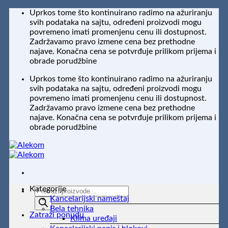
Preskoči
Uprkos tome što kontinuirano radimo na ažuriranju
na
svih podataka na sajtu, određeni proizvodi mogu
sadržaj
povremeno imati promenjenu cenu ili dostupnost.
Zadržavamo pravo izmene cena bez prethodne
najave. Konačna cena se potvrđuje prilikom prijema i
obrade porudžbine
Uprkos tome što kontinuirano radimo na ažuriranju
svih podataka na sajtu, određeni proizvodi mogu
povremeno imati promenjenu cenu ili dostupnost.
Zadržavamo pravo izmene cena bez prethodne
najave. Konačna cena se potvrđuje prilikom prijema i
obrade porudžbine
Kategorije
Products
Kancelarijski nameštaj
search
Bela tehnika
Zatraži ponudu
Klima uređaji