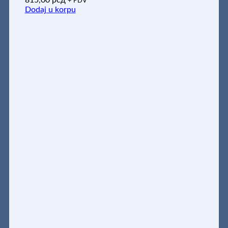
815,00
рсд
+ PDV
Dodaj u korpu