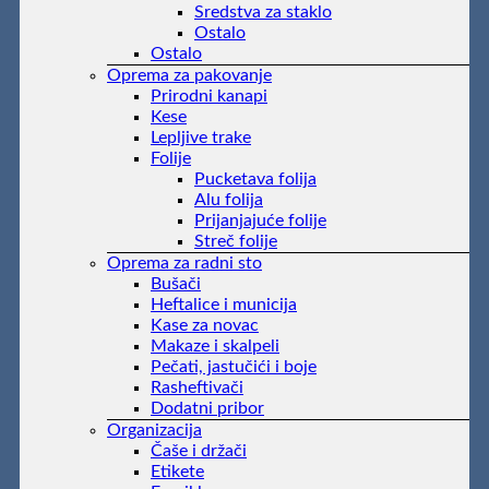
Sredstva za staklo
Ostalo
Ostalo
Oprema za pakovanje
Prirodni kanapi
Kese
Lepljive trake
Folije
Pucketava folija
Alu folija
Prijanjajuće folije
Streč folije
Oprema za radni sto
Bušači
Heftalice i municija
Kase za novac
Makaze i skalpeli
Pečati, jastučići i boje
Rasheftivači
Dodatni pribor
Organizacija
Čaše i držači
Etikete