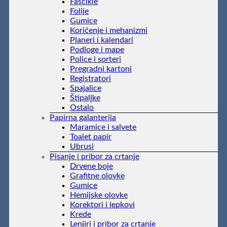
Fascikle
Folije
Gumice
Koričenje i mehanizmi
Planeri i kalendari
Podloge i mape
Police i sorteri
Pregradni kartoni
Registratori
Spajalice
Štipaljke
Ostalo
Papirna galanterija
Maramice i salvete
Toalet papir
Ubrusi
Pisanje i pribor za crtanje
Drvene boje
Grafitne olovke
Gumice
Hemijske olovke
Korektori i lepkovi
Krede
Lenjiri i pribor za crtanje