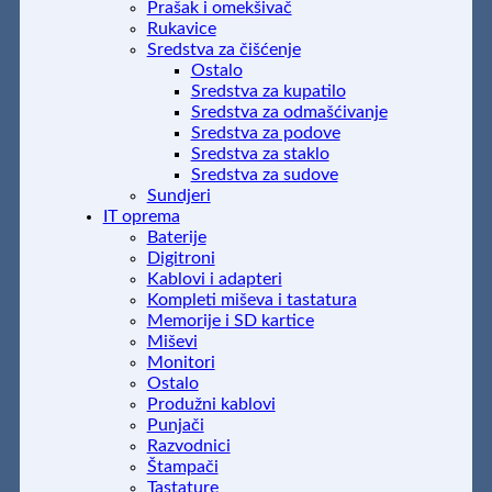
Prašak i omekšivač
Rukavice
Sredstva za čišćenje
Ostalo
Sredstva za kupatilo
Sredstva za odmašćivanje
Sredstva za podove
Sredstva za staklo
Sredstva za sudove
Sundjeri
IT oprema
Baterije
Digitroni
Kablovi i adapteri
Kompleti miševa i tastatura
Memorije i SD kartice
Miševi
Monitori
Ostalo
Produžni kablovi
Punjači
Razvodnici
Štampači
Tastature