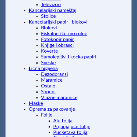
Televizori
Kancelarijski nameštaj
Stolice
Kancelarijski papir i blokovi
Blokovi
Fiskalne i termo rolne
Fotokopir papir
Knjige i obrasci
Koverte
Samolepljivi i kocka papiri
Sveske
Lična higijena
Dezodoransi
Maramice
Ostalo
Sapuni
Vlažne maramice
Maske
Oprema za pakovanje
Folije
Alu folija
Prijanjajuće folije
Pucketava folija