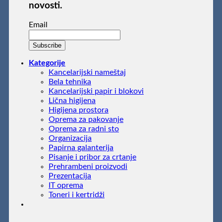
novosti.
Email
Kategorije
Kancelarijski nameštaj
Bela tehnika
Kancelarijski papir i blokovi
Lična higijena
Higijena prostora
Oprema za pakovanje
Oprema za radni sto
Organizacija
Papirna galanterija
Pisanje i pribor za crtanje
Prehrambeni proizvodi
Prezentacija
IT oprema
Toneri i kertridži