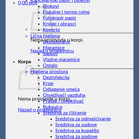
Kancelarijski papir i blokovi
0,00
рсд
Blokovi
Fiskalne i termo rolne
Fotokopir papir
Knjige i obrasci
Koverte
Lična higijena
Nema proizvoda u korpi.
Dezodoransi
Maramice
Nazad u prodavnicu
Sapuni
Vlažne maramice
Korpa
Ostalo
Higijena prostora
Dezinfekcija
Krpe
Odlaganje smeća
Osveživači vazduha
Nema proizvoda u korpi.
Prašak i omekšivač
Rukavice
Nazad u prodavnicu
Sredstva za čišćenje
Sredstva za odmašćivanje
Sredstva za sudove
Sredstva za kupatilo
Sredstva za podove