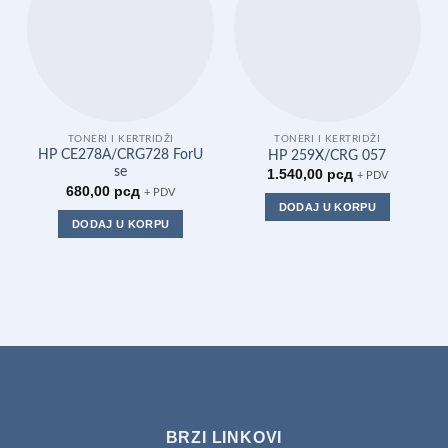
TONERI I KERTRIDŽI
TONERI I KERTRIDŽI
HP CE278A/CRG728 ForU
HP 259X/CRG 057
se
1.540,00
рсд
+ PDV
680,00
рсд
+ PDV
DODAJ U KORPU
DODAJ U KORPU
BRZI LINKOVI