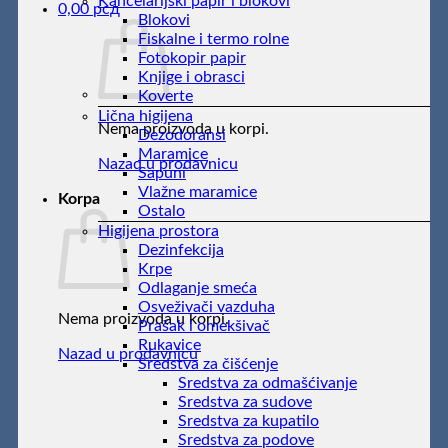
Kancelarijski papir i blokovi
0,00
рсд
Blokovi
Fiskalne i termo rolne
Fotokopir papir
Knjige i obrasci
Koverte
Lična higijena
Nema proizvoda u korpi.
Dezodoransi
Maramice
Nazad u prodavnicu
Sapuni
Vlažne maramice
Korpa
Ostalo
Higijena prostora
Dezinfekcija
Krpe
Odlaganje smeća
Osveživači vazduha
Nema proizvoda u korpi.
Prašak i omekšivač
Rukavice
Nazad u prodavnicu
Sredstva za čišćenje
Sredstva za odmašćivanje
Sredstva za sudove
Sredstva za kupatilo
Sredstva za podove