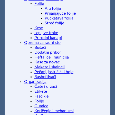
Folije
Alu folija
Prijanjajuće folije
Pucketava folija
Streč folije
Kese
Lepljive trake
Prirodni kanapi
Oprema za radni sto
Bušači
Dodatni pribor
Heftalice i municija
Kase za novac
Makaze i skalpeli
Pečati, jastučići i boje
Rasheftivači
Organizacija
Čaše i držači
Etikete
Fascikle
Folije
Gumice
Koričenje i mehanizmi