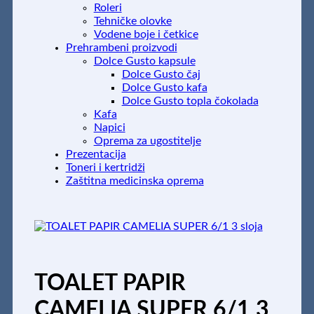
Roleri
Tehničke olovke
Vodene boje i četkice
Prehrambeni proizvodi
Dolce Gusto kapsule
Dolce Gusto čaj
Dolce Gusto kafa
Dolce Gusto topla čokolada
Kafa
Napici
Oprema za ugostitelje
Prezentacija
Toneri i kertridži
Zaštitna medicinska oprema
TOALET PAPIR
CAMELIA SUPER 6/1 3