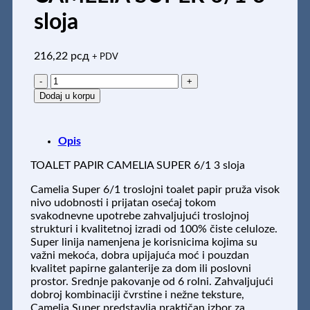
sloja
216,22
рсд
+ PDV
TOALET
PAPIR
Dodaj u korpu
CAMELIA
SUPER
6/1
Opis
3
sloja
TOALET PAPIR CAMELIA SUPER 6/1 3 sloja
količina
Camelia Super 6/1 troslojni toalet papir pruža visok
nivo udobnosti i prijatan osećaj tokom
svakodnevne upotrebe zahvaljujući troslojnoj
strukturi i kvalitetnoj izradi od 100% čiste celuloze.
Super linija namenjena je korisnicima kojima su
važni mekoća, dobra upijajuća moć i pouzdan
kvalitet papirne galanterije za dom ili poslovni
prostor. Srednje pakovanje od 6 rolni. Zahvaljujući
dobroj kombinaciji čvrstine i nežne teksture,
Camelia Super predstavlja praktičan izbor za