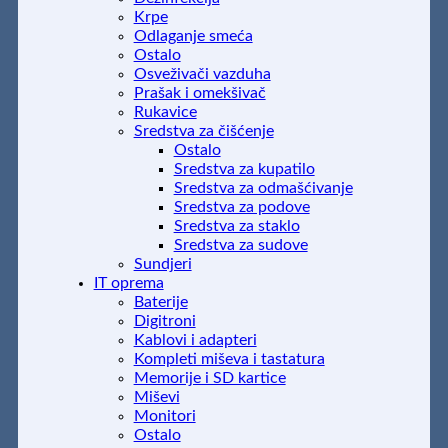
Krpe
Odlaganje smeća
Ostalo
Osveživači vazduha
Prašak i omekšivač
Rukavice
Sredstva za čišćenje
Ostalo
Sredstva za kupatilo
Sredstva za odmašćivanje
Sredstva za podove
Sredstva za staklo
Sredstva za sudove
Sundjeri
IT oprema
Baterije
Digitroni
Kablovi i adapteri
Kompleti miševa i tastatura
Memorije i SD kartice
Miševi
Monitori
Ostalo