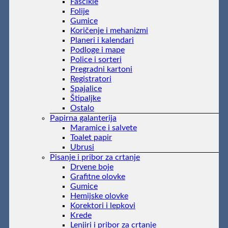
Fascikle
Folije
Gumice
Koričenje i mehanizmi
Planeri i kalendari
Podloge i mape
Police i sorteri
Pregradni kartoni
Registratori
Spajalice
Štipaljke
Ostalo
Papirna galanterija
Maramice i salvete
Toalet papir
Ubrusi
Pisanje i pribor za crtanje
Drvene boje
Grafitne olovke
Gumice
Hemijske olovke
Korektori i lepkovi
Krede
Lenjiri i pribor za crtanje