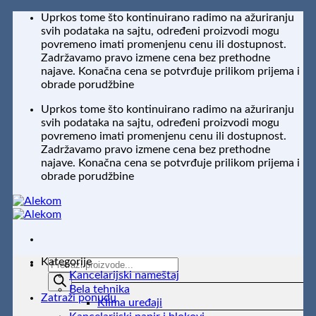
Preskoči
Uprkos tome što kontinuirano radimo na ažuriranju
na
svih podataka na sajtu, određeni proizvodi mogu
sadržaj
povremeno imati promenjenu cenu ili dostupnost.
Zadržavamo pravo izmene cena bez prethodne
najave. Konačna cena se potvrđuje prilikom prijema i
obrade porudžbine
Uprkos tome što kontinuirano radimo na ažuriranju
svih podataka na sajtu, određeni proizvodi mogu
povremeno imati promenjenu cenu ili dostupnost.
Zadržavamo pravo izmene cena bez prethodne
najave. Konačna cena se potvrđuje prilikom prijema i
obrade porudžbine
Kategorije
Products
Kancelarijski nameštaj
search
Bela tehnika
Zatraži ponudu
Klima uređaji