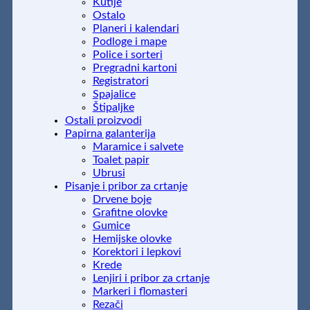
Kutije
Ostalo
Planeri i kalendari
Podloge i mape
Police i sorteri
Pregradni kartoni
Registratori
Spajalice
Štipaljke
Ostali proizvodi
Papirna galanterija
Maramice i salvete
Toalet papir
Ubrusi
Pisanje i pribor za crtanje
Drvene boje
Grafitne olovke
Gumice
Hemijske olovke
Korektori i lepkovi
Krede
Lenjiri i pribor za crtanje
Markeri i flomasteri
Rezači