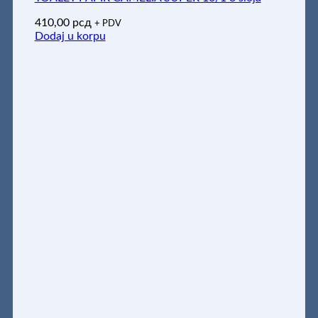
410,00
рсд
+ PDV
Dodaj u korpu