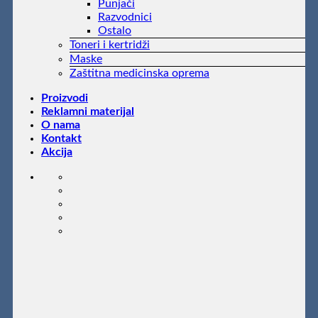
Punjači
Razvodnici
Ostalo
Toneri i kertridži
Maske
Zaštitna medicinska oprema
Proizvodi
Reklamni materijal
O nama
Kontakt
Akcija