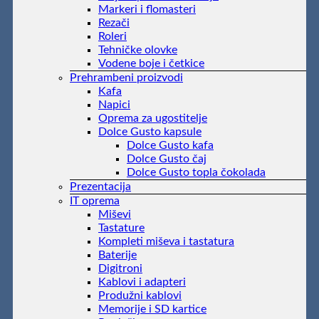
Markeri i flomasteri
Rezači
Roleri
Tehničke olovke
Vodene boje i četkice
Prehrambeni proizvodi
Kafa
Napici
Oprema za ugostitelje
Dolce Gusto kapsule
Dolce Gusto kafa
Dolce Gusto čaj
Dolce Gusto topla čokolada
Prezentacija
IT oprema
Miševi
Tastature
Kompleti miševa i tastatura
Baterije
Digitroni
Kablovi i adapteri
Produžni kablovi
Memorije i SD kartice