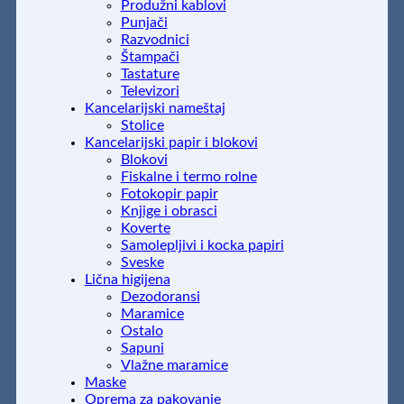
Produžni kablovi
Punjači
Razvodnici
Štampači
Tastature
Televizori
Kancelarijski nameštaj
Stolice
Kancelarijski papir i blokovi
Blokovi
Fiskalne i termo rolne
Fotokopir papir
Knjige i obrasci
Koverte
Samolepljivi i kocka papiri
Sveske
Lična higijena
Dezodoransi
Maramice
Ostalo
Sapuni
Vlažne maramice
Maske
Oprema za pakovanje