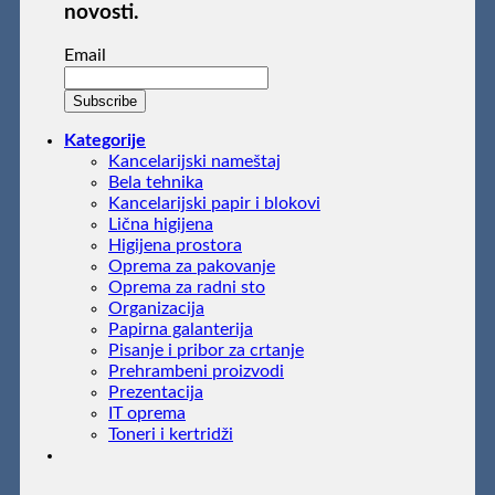
novosti.
Email
Kategorije
Kancelarijski nameštaj
Bela tehnika
Kancelarijski papir i blokovi
Lična higijena
Higijena prostora
Oprema za pakovanje
Oprema za radni sto
Organizacija
Papirna galanterija
Pisanje i pribor za crtanje
Prehrambeni proizvodi
Prezentacija
IT oprema
Toneri i kertridži