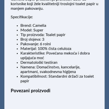
korisnike koji žele kvalitetniji troslojni toalet papir u
manjem pakovanju.
Specifikacije:
Brend: Camelia
Model: Super
Tip proizvoda: Toalet papir
Broj slojeva: 3
Pakovanje: 6 rolni
Materijal: 100% čista celuloza
Karakteristike: Povećana mekoća i dobra
upijajuća moć
Dermatološki testiran
Namena: Domaćinstvo, kancelarije,
apartmani, svakodnevna higijena
Kompatibilnost: Standardni držači za toalet
papir
Povezani proizvodi