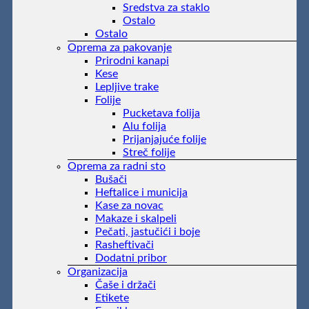
Sredstva za staklo
Ostalo
Ostalo
Oprema za pakovanje
Prirodni kanapi
Kese
Lepljive trake
Folije
Pucketava folija
Alu folija
Prijanjajuće folije
Streč folije
Oprema za radni sto
Bušači
Heftalice i municija
Kase za novac
Makaze i skalpeli
Pečati, jastučići i boje
Rasheftivači
Dodatni pribor
Organizacija
Čaše i držači
Etikete