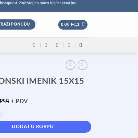
 dostupnost. Zadržavamo pravo izmene cena bez
TRAŽI PONUDU
0,00
РСД
ONSKI IMENIK 15X15
рсд
+ PDV
IMENIK 15X15 količina
DODAJ U KORPU