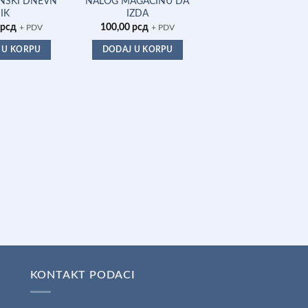
NSKI DNEVN
NALOG MAGACINU DA
FAKTURA/RACUN A
IK
IZDA
CR
рсд
100,00
рсд
136,50
рсд
+ PDV
+ PDV
+ PDV
 U KORPU
DODAJ U KORPU
DODAJ U KORPU
KONTAKT PODACI