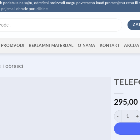
vih podataka na sajtu, određeni proizvodi mogu povremeno imati promenjenu cenu ili
 prijema i obrade porudžbine
ZA
PROIZVODI
REKLAMNI MATERIJAL
O NAMA
KONTAKT
AKCIJA
 i obrasci
TELEF
295,00
TELEFONSKI 