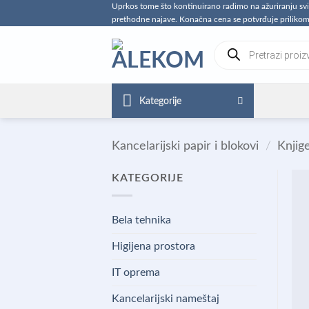
Preskoči
Uprkos tome što kontinuirano radimo na ažuriranju s
prethodne najave. Konačna cena se potvrđuje prilikom
na
sadržaj
Products
search
Kategorije
Kancelarijski papir i blokovi
/
Knjige
KATEGORIJE
Bela tehnika
Higijena prostora
IT oprema
Kancelarijski nameštaj