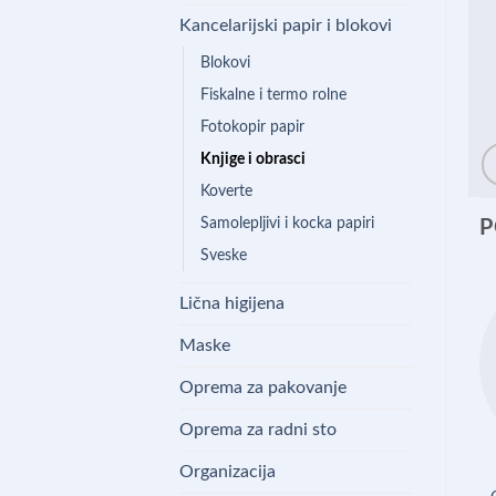
Kancelarijski papir i blokovi
Blokovi
Fiskalne i termo rolne
Fotokopir papir
Knjige i obrasci
Koverte
Samolepljivi i kocka papiri
P
Sveske
Lična higijena
Maske
Oprema za pakovanje
Oprema za radni sto
Organizacija