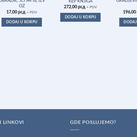
OBRAZAC JCI A4 6L IZV
GRADJEVI
KEP KNJIGA
OZ
272,00
рсд
+ PDV
17,00
рсд
196,00
+ PDV
DODAJ U KORPU
DODAJ U KORPU
DODAJ
I LINKOVI
GDE POSLUJEMO?