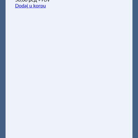
56,00
рсд
+ PDV
Dodaj u korpu