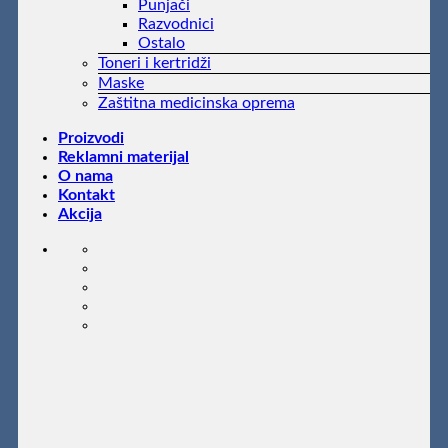
Punjači
Razvodnici
Ostalo
Toneri i kertridži
Maske
Zaštitna medicinska oprema
Proizvodi
Reklamni materijal
O nama
Kontakt
Akcija