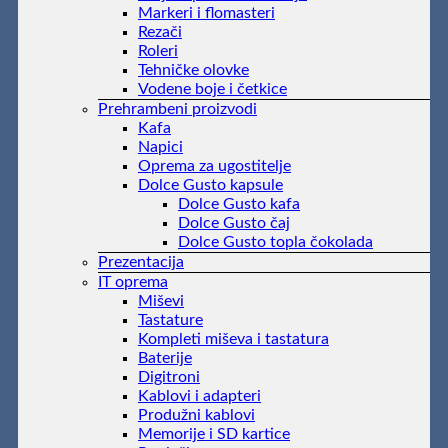
Markeri i flomasteri
Rezači
Roleri
Tehničke olovke
Vodene boje i četkice
Prehrambeni proizvodi
Kafa
Napici
Oprema za ugostitelje
Dolce Gusto kapsule
Dolce Gusto kafa
Dolce Gusto čaj
Dolce Gusto topla čokolada
Prezentacija
IT oprema
Miševi
Tastature
Kompleti miševa i tastatura
Baterije
Digitroni
Kablovi i adapteri
Produžni kablovi
Memorije i SD kartice