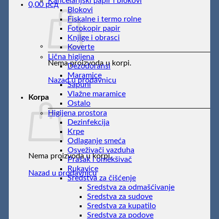
Kancelarijski papir i blokovi
0,00
рсд
Blokovi
Fiskalne i termo rolne
Fotokopir papir
Knjige i obrasci
Koverte
Lična higijena
Nema proizvoda u korpi.
Dezodoransi
Maramice
Nazad u prodavnicu
Sapuni
Vlažne maramice
Korpa
Ostalo
Higijena prostora
Dezinfekcija
Krpe
Odlaganje smeća
Osveživači vazduha
Nema proizvoda u korpi.
Prašak i omekšivač
Rukavice
Nazad u prodavnicu
Sredstva za čišćenje
Sredstva za odmašćivanje
Sredstva za sudove
Sredstva za kupatilo
Sredstva za podove