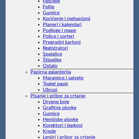
Fascikle
Folije
Gumice
Koričenje i mehanizmi
Planeri i kalendari
Podloge i mape
Police i sorteri
Pregradni kartoni
Registratori
Spajalice
Štipaljke
Ostalo
Papirna galanterija
Maramice i salvete
Toalet papir
Ubrusi
Pisanje i pribor za crtanje
Drvene boje
Grafitne olovke
Gumice
Hemijske olovke
Korektori i lepkovi
Krede
Lenjiri i pribor za crtanje