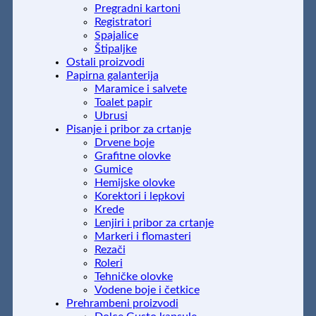
Pregradni kartoni
Registratori
Spajalice
Štipaljke
Ostali proizvodi
Papirna galanterija
Maramice i salvete
Toalet papir
Ubrusi
Pisanje i pribor za crtanje
Drvene boje
Grafitne olovke
Gumice
Hemijske olovke
Korektori i lepkovi
Krede
Lenjiri i pribor za crtanje
Markeri i flomasteri
Rezači
Roleri
Tehničke olovke
Vodene boje i četkice
Prehrambeni proizvodi