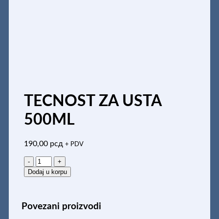
TECNOST ZA USTA
500ML
190,00
рсд
+ PDV
TECNOST
ZA
Dodaj u korpu
USTA
500ML
količina
Povezani proizvodi