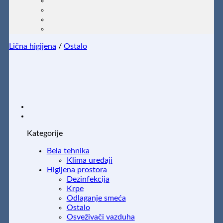
Lična higijena
/
Ostalo
Kategorije
Bela tehnika
Klima uređaji
Higijena prostora
Dezinfekcija
Krpe
Odlaganje smeća
Ostalo
Osveživači vazduha