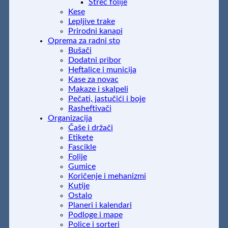
Streč folije
Kese
Lepljive trake
Prirodni kanapi
Oprema za radni sto
Bušači
Dodatni pribor
Heftalice i municija
Kase za novac
Makaze i skalpeli
Pečati, jastučići i boje
Rasheftivači
Organizacija
Čaše i držači
Etikete
Fascikle
Folije
Gumice
Koričenje i mehanizmi
Kutije
Ostalo
Planeri i kalendari
Podloge i mape
Police i sorteri