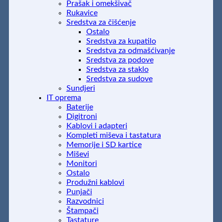
Prašak i omekšivač
Rukavice
Sredstva za čišćenje
Ostalo
Sredstva za kupatilo
Sredstva za odmašćivanje
Sredstva za podove
Sredstva za staklo
Sredstva za sudove
Sundjeri
IT oprema
Baterije
Digitroni
Kablovi i adapteri
Kompleti miševa i tastatura
Memorije i SD kartice
Miševi
Monitori
Ostalo
Produžni kablovi
Punjači
Razvodnici
Štampači
Tastature