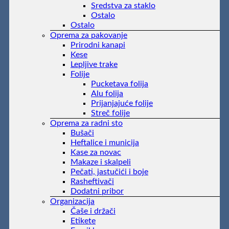
Sredstva za staklo
Ostalo
Ostalo
Oprema za pakovanje
Prirodni kanapi
Kese
Lepljive trake
Folije
Pucketava folija
Alu folija
Prijanjajuće folije
Streč folije
Oprema za radni sto
Bušači
Heftalice i municija
Kase za novac
Makaze i skalpeli
Pečati, jastučići i boje
Rasheftivači
Dodatni pribor
Organizacija
Čaše i držači
Etikete