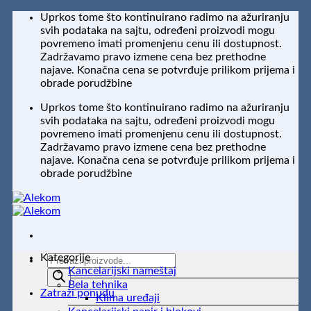
Preskoči
Uprkos tome što kontinuirano radimo na ažuriranju
na
svih podataka na sajtu, određeni proizvodi mogu
sadržaj
povremeno imati promenjenu cenu ili dostupnost.
Zadržavamo pravo izmene cena bez prethodne
najave. Konačna cena se potvrđuje prilikom prijema i
obrade porudžbine
Uprkos tome što kontinuirano radimo na ažuriranju
svih podataka na sajtu, određeni proizvodi mogu
povremeno imati promenjenu cenu ili dostupnost.
Zadržavamo pravo izmene cena bez prethodne
najave. Konačna cena se potvrđuje prilikom prijema i
obrade porudžbine
Kategorije
Products
Kancelarijski nameštaj
search
Bela tehnika
Zatraži ponudu
Klima uređaji