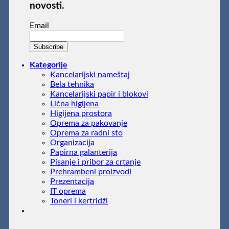
novosti.
Email
Kategorije
Kancelarijski nameštaj
Bela tehnika
Kancelarijski papir i blokovi
Lična higijena
Higijena prostora
Oprema za pakovanje
Oprema za radni sto
Organizacija
Papirna galanterija
Pisanje i pribor za crtanje
Prehrambeni proizvodi
Prezentacija
IT oprema
Toneri i kertridži