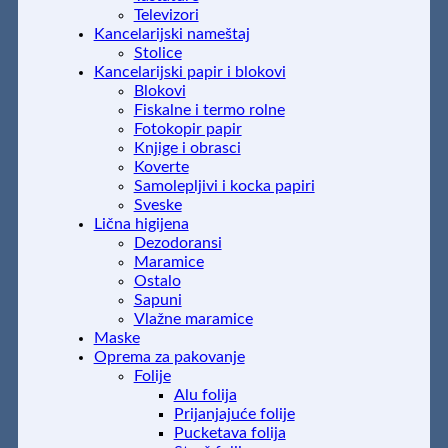
Televizori
Kancelarijski nameštaj
Stolice
Kancelarijski papir i blokovi
Blokovi
Fiskalne i termo rolne
Fotokopir papir
Knjige i obrasci
Koverte
Samolepljivi i kocka papiri
Sveske
Lična higijena
Dezodoransi
Maramice
Ostalo
Sapuni
Vlažne maramice
Maske
Oprema za pakovanje
Folije
Alu folija
Prijanjajuće folije
Pucketava folija