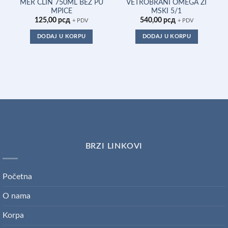
MER CLIN 750ML BEZ PU
VETROBRANI OMEGA ZI
MPICE
MSKI 5/1
125,00
рсд
540,00
рсд
+ PDV
+ PDV
DODAJ U KORPU
DODAJ U KORPU
BRZI LINKOVI
Početna
O nama
Korpa