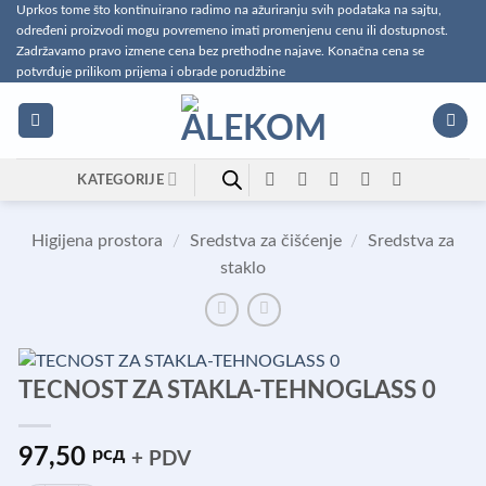
Preskoči
Uprkos tome što kontinuirano radimo na ažuriranju svih podataka na sajtu,
određeni proizvodi mogu povremeno imati promenjenu cenu ili dostupnost.
na
Zadržavamo pravo izmene cena bez prethodne najave. Konačna cena se
sadržaj
potvrđuje prilikom prijema i obrade porudžbine
KATEGORIJE
Higijena prostora
/
Sredstva za čišćenje
/
Sredstva za
staklo
TECNOST ZA STAKLA-TEHNOGLASS 0
97,50
рсд
+ PDV