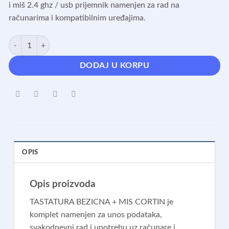
i miš 2.4 ghz / usb prijemnik namenjen za rad na
računarima i kompatibilnim uređajima.
TASTATURA BEZICNA + MIS CORTIN količina
DODAJ U KORPU
OPIS
Opis proizvoda
TASTATURA BEZICNA + MIS CORTIN je
komplet namenjen za unos podataka,
svakodnevni rad i upotrebu uz računare i