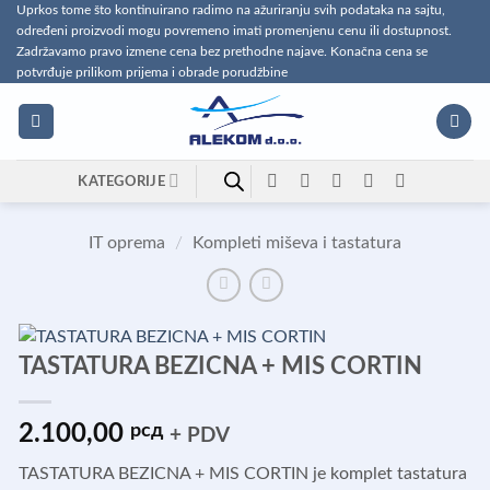
Preskoči
Uprkos tome što kontinuirano radimo na ažuriranju svih podataka na sajtu,
određeni proizvodi mogu povremeno imati promenjenu cenu ili dostupnost.
na
Zadržavamo pravo izmene cena bez prethodne najave. Konačna cena se
sadržaj
potvrđuje prilikom prijema i obrade porudžbine
KATEGORIJE
IT oprema
/
Kompleti miševa i tastatura
TASTATURA BEZICNA + MIS CORTIN
2.100,00
рсд
+ PDV
TASTATURA BEZICNA + MIS CORTIN je komplet tastatura