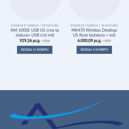
KOMPLETI MIŠEVA I TASTATURA
KOMPLETI MIŠEVA I TASTATURA
KM-100SE USB US crna ta
MK470 Wireless Desktop
statura+ USB crni miš
US Roze tastatura + miš
929,26
рсд
6.000,09
рсд
+ PDV
+ PDV
DODAJ U KORPU
DODAJ U KORPU