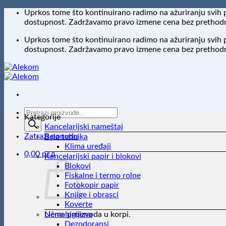
Preskoči
Uprkos tome što kontinuirano radimo na ažuriranju svih 
na
dostupnost. Zadržavamo pravo izmene cena bez prethodne
sadržaj
Uprkos tome što kontinuirano radimo na ažuriranju svih 
dostupnost. Zadržavamo pravo izmene cena bez prethodne
Products
Kategorije
search
Kancelarijski nameštaj
Zatraži ponudu
Bela tehnika
Klima uređaji
0,00
рсд
Kancelarijski papir i blokovi
Blokovi
Fiskalne i termo rolne
Fotokopir papir
Knjige i obrasci
Koverte
Nema proizvoda u korpi.
Lična higijena
Dezodoransi