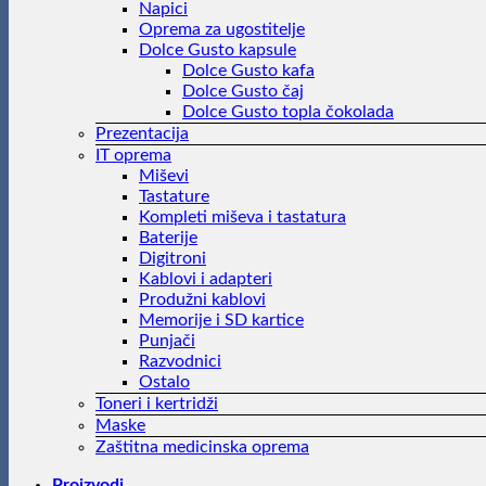
Napici
Oprema za ugostitelje
Dolce Gusto kapsule
Dolce Gusto kafa
Dolce Gusto čaj
Dolce Gusto topla čokolada
Prezentacija
IT oprema
Miševi
Tastature
Kompleti miševa i tastatura
Baterije
Digitroni
Kablovi i adapteri
Produžni kablovi
Memorije i SD kartice
Punjači
Razvodnici
Ostalo
Toneri i kertridži
Maske
Zaštitna medicinska oprema
Proizvodi