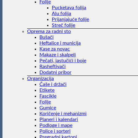
Folije
Pucketava folija
Alu folija
Prijanjajuće folije
Streč folije
Oprema za radni sto
Bušači
Heftalice i municija
Kase za novac
Makaze i skalpeli
Pečati, jastučići i boje
Rasheftivači
Dodatni pribor
Organizacija
Čaše i držači
Etikete
Fascikle
Folije
Gumice
Koričenje i mehanizmi
Planeri i kalendari
Podloge i mape
Police i sorteri
Pregradni kartoni