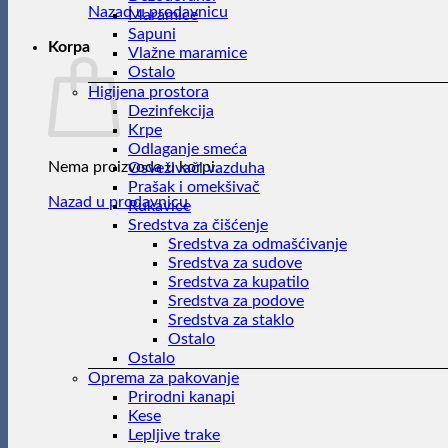
Nazad u prodavnicu
Maramice
Sapuni
Korpa
Vlažne maramice
Ostalo
Higijena prostora
Dezinfekcija
Krpe
Odlaganje smeća
Nema proizvoda u korpi.
Osveživači vazduha
Prašak i omekšivač
Nazad u prodavnicu
Rukavice
Sredstva za čišćenje
Sredstva za odmašćivanje
Sredstva za sudove
Sredstva za kupatilo
Sredstva za podove
Sredstva za staklo
Ostalo
Ostalo
Oprema za pakovanje
Prirodni kanapi
Kese
Lepljive trake