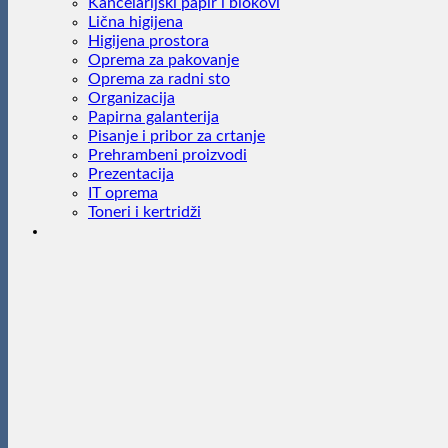
Kancelarijski papir i blokovi
Lična higijena
Higijena prostora
Oprema za pakovanje
Oprema za radni sto
Organizacija
Papirna galanterija
Pisanje i pribor za crtanje
Prehrambeni proizvodi
Prezentacija
IT oprema
Toneri i kertridži