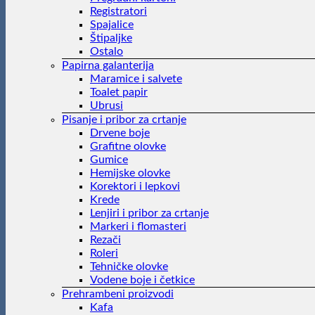
Registratori
Spajalice
Štipaljke
Ostalo
Papirna galanterija
Maramice i salvete
Toalet papir
Ubrusi
Pisanje i pribor za crtanje
Drvene boje
Grafitne olovke
Gumice
Hemijske olovke
Korektori i lepkovi
Krede
Lenjiri i pribor za crtanje
Markeri i flomasteri
Rezači
Roleri
Tehničke olovke
Vodene boje i četkice
Prehrambeni proizvodi
Kafa