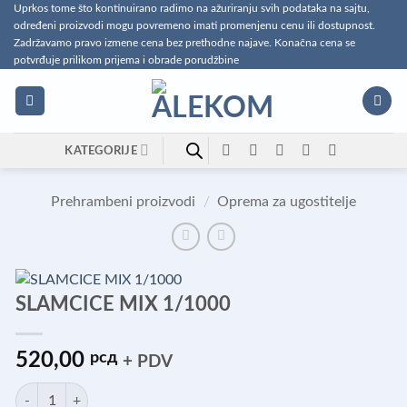
Preskoči
Uprkos tome što kontinuirano radimo na ažuriranju svih podataka na sajtu,
određeni proizvodi mogu povremeno imati promenjenu cenu ili dostupnost.
na
Zadržavamo pravo izmene cena bez prethodne najave. Konačna cena se
sadržaj
potvrđuje prilikom prijema i obrade porudžbine
KATEGORIJE
Prehrambeni proizvodi
/
Oprema za ugostitelje
SLAMCICE MIX 1/1000
520,00
рсд
+ PDV
SLAMCICE MIX 1/1000 količina