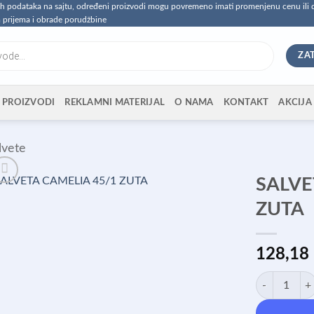
vih podataka na sajtu, određeni proizvodi mogu povremeno imati promenjenu cenu ili
 prijema i obrade porudžbine
ZA
PROIZVODI
REKLAMNI MATERIJAL
O NAMA
KONTAKT
AKCIJA
lvete
SALVE
ZUTA
128,18
SALVETA CAM