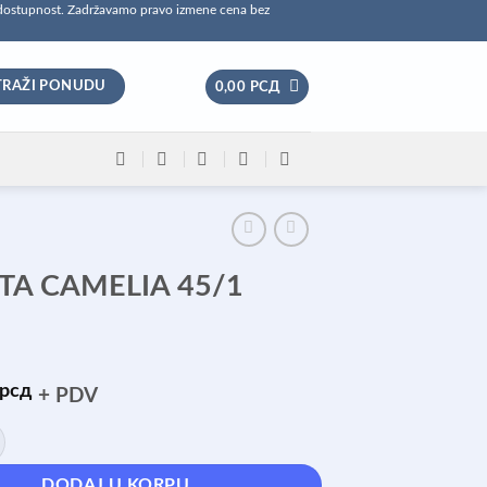
 dostupnost. Zadržavamo pravo izmene cena bez
TRAŽI PONUDU
0,00
РСД
TA CAMELIA 45/1
рсд
+ PDV
ELIA 45/1 ZUTA količina
DODAJ U KORPU