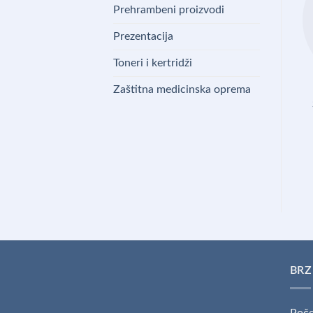
Prehrambeni proizvodi
Prezentacija
Toneri i kertridži
Zaštitna medicinska oprema
BRZ
Poče