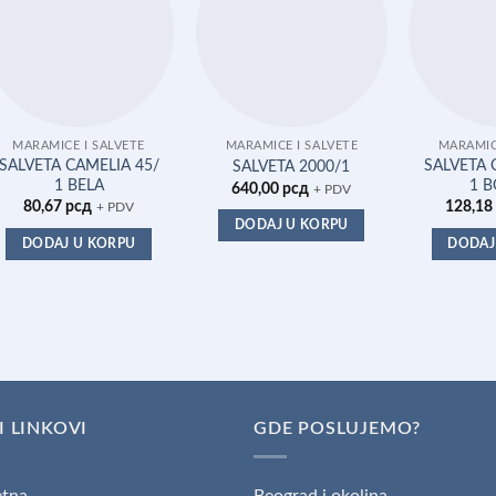
MARAMICE I SALVETE
MARAMICE I SALVETE
MARAMIC
SALVETA CAMELIA 45/
SALVETA 
SALVETA 2000/1
1 BELA
1 
640,00
рсд
+ PDV
80,67
рсд
128,18
+ PDV
DODAJ U KORPU
DODAJ U KORPU
DODAJ
I LINKOVI
GDE POSLUJEMO?
tna
Beograd i okolina