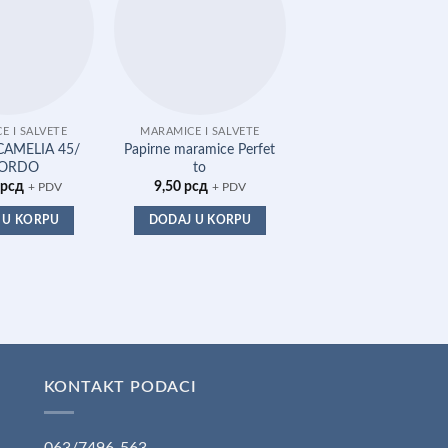
E I SALVETE
MARAMICE I SALVETE
MARAMICE I SALVET
CAMELIA 45/
Papirne maramice Perfet
SALVETA CAMELIA 
BORDO
to
1 TEGET
рсд
9,50
рсд
128,18
рсд
+ PDV
+ PDV
+ PDV
 U KORPU
DODAJ U KORPU
DODAJ U KORPU
KONTAKT PODACI
063/7496-563