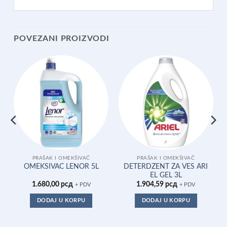
POVEZANI PROIZVODI
PRAŠAK I OMEKŠIVAČ
PRAŠAK I OMEKŠIVAČ
DETERDZENT ZA VES ARI
OMEKSIVAC LENOR 5L
EL GEL 3L
1.680,00
рсд
1.904,59
рсд
+ PDV
+ PDV
DODAJ U KORPU
DODAJ U KORPU