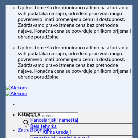
Preskoči
Uprkos tome što kontinuirano radimo na ažuriranju
na
svih podataka na sajtu, određeni proizvodi mogu
sadržaj
povremeno imati promenjenu cenu ili dostupnost.
Zadržavamo pravo izmene cena bez prethodne
najave. Konačna cena se potvrđuje prilikom prijema i
obrade porudžbine
Uprkos tome što kontinuirano radimo na ažuriranju
svih podataka na sajtu, određeni proizvodi mogu
povremeno imati promenjenu cenu ili dostupnost.
Zadržavamo pravo izmene cena bez prethodne
najave. Konačna cena se potvrđuje prilikom prijema i
obrade porudžbine
Kategorije
Products
Kancelarijski nameštaj
search
Bela tehnika
Zatraži ponudu
Klima uređaji