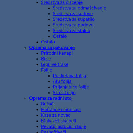
Sredstva za čišćenje
Sredstva za odmašćivanje
Sredstva za sudove
Sredstva za kupatilo
Sredstva za podove
Sredstva za staklo
Ostalo
Ostalo
Oprema za pakovanje
Prirodni kanapi
Kese
Lepljive trake
Folije
Pucketava folija
Alu folija
Prijanjajuće folije
Streč folije
Oprema za radni sto
Bušači
Heftalice i municija
Kase za novac
Makaze i skalpeli
Pečati, jastučići i boje
Rasheftivači