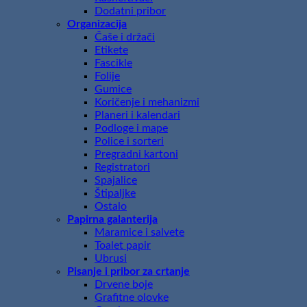
Dodatni pribor
Organizacija
Čaše i držači
Etikete
Fascikle
Folije
Gumice
Koričenje i mehanizmi
Planeri i kalendari
Podloge i mape
Police i sorteri
Pregradni kartoni
Registratori
Spajalice
Štipaljke
Ostalo
Papirna galanterija
Maramice i salvete
Toalet papir
Ubrusi
Pisanje i pribor za crtanje
Drvene boje
Grafitne olovke