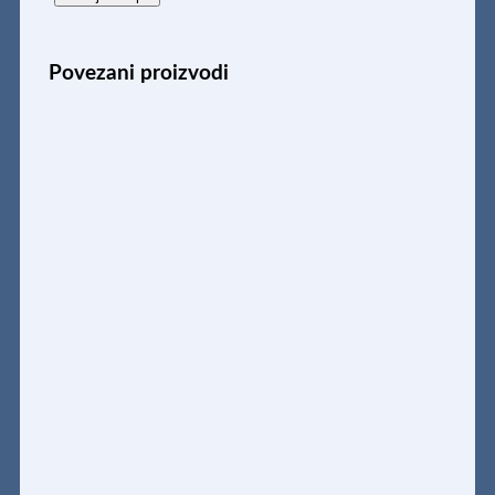
SA
STIPALJKOM
A4
Povezani proizvodi
količina