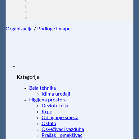
Organizacija
/
Podloge i mape
Kategorije
Bela tehnika
Klima uređaji
Higijena prostora
Dezinfekcija
Krpe
Odlaganje smeća
Ostalo
Osveživači vazduha
Prašak i omekšivač