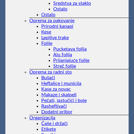
Sredstva za staklo
Ostalo
Ostalo
Oprema za pakovanje
Prirodni kanapi
Kese
Lepljive trake
Folije
Pucketava folija
Alu folija
Prijanjajuće folije
Streč folije
Oprema za radni sto
Bušači
Heftalice i municija
Kase za novac
Makaze i skalpeli
Pečati, jastučići i boje
Rasheftivači
Dodatni pribor
Organizacija
Čaše i držači
Etikete