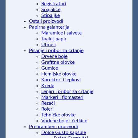
Registratori
Spajalice
Štipaljke
Ostali proizvodi
Papirna galanterija
Maramice i salvete
Toalet papir
Ubrusi
Pisanje i pribor za crtanje
Drvene boje
Grafitne olovke
Gumice
Hemijske olovke
Korektori i lepkovi
Krede
Lenjiri i pribor za crtanje
Markeri i flomasteri
Rezači
Roleri
Tehničke olovke
Vodene boje i četkice
Prehrambeni proizvodi
Dolce Gusto kapsule