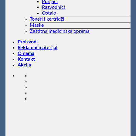
Punjači
Razvodnici
Ostalo
Toneri i kertridži
Maske
Zaštitna medicinska oprema
Proizvodi
Reklamni materijal
O nama
Kontakt
Akcija