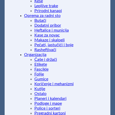
Kese
Lepljive trake
Prirodni kanapi
Oprema za radni sto
Bušači
Dodatni pribor
Heftalice i municija
Kase za novac
Makaze i skalpeli
Pečati, jastučići i boje
Rasheftivači
Organizacija
Čaše i držači
Etikete
Fascikle
Folije
Gumice
Koričenje i mehanizmi
Kutije
Ostalo
Planeri i kalendari
Podloge i mape
Police i sorteri
Pregradni kartoni