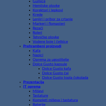
Gumice
Hemijske olovke
Korektori i lepkovi
Krede
Lenjiri i pribor za crtanje
Markeri i flomasteri
Rezači
Roleri
Tehničke olovke
Vodene boje i četkice
Prehrambeni proizvodi
Kafa
Napici
Oprema za ugostitelje
Dolce Gusto kapsule
Dolce Gusto kafa
Dolce Gusto čaj
Dolce Gusto topla čokolada
Prezentacija
IT oprema
Miševi
Tastature
Kompleti miševa i tastatura
Baterije