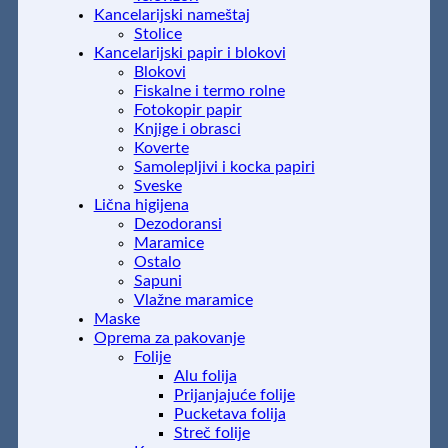
Kancelarijski nameštaj
Stolice
Kancelarijski papir i blokovi
Blokovi
Fiskalne i termo rolne
Fotokopir papir
Knjige i obrasci
Koverte
Samolepljivi i kocka papiri
Sveske
Lična higijena
Dezodoransi
Maramice
Ostalo
Sapuni
Vlažne maramice
Maske
Oprema za pakovanje
Folije
Alu folija
Prijanjajuće folije
Pucketava folija
Streč folije