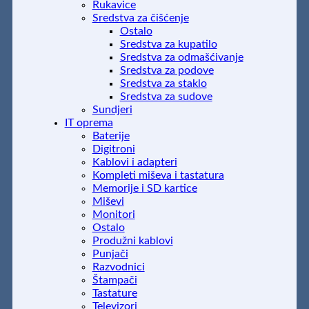
Rukavice
Sredstva za čišćenje
Ostalo
Sredstva za kupatilo
Sredstva za odmašćivanje
Sredstva za podove
Sredstva za staklo
Sredstva za sudove
Sundjeri
IT oprema
Baterije
Digitroni
Kablovi i adapteri
Kompleti miševa i tastatura
Memorije i SD kartice
Miševi
Monitori
Ostalo
Produžni kablovi
Punjači
Razvodnici
Štampači
Tastature
Televizori