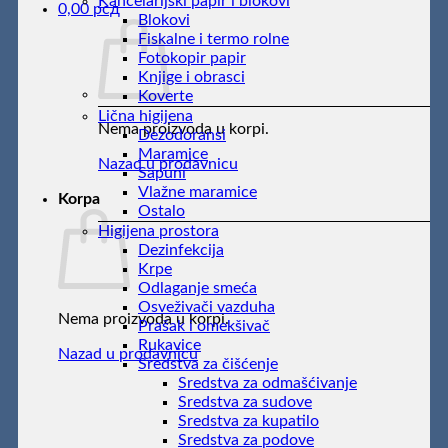
Kancelarijski papir i blokovi
0,00
рсд
Blokovi
Fiskalne i termo rolne
Fotokopir papir
Knjige i obrasci
Koverte
Lična higijena
Nema proizvoda u korpi.
Dezodoransi
Maramice
Nazad u prodavnicu
Sapuni
Vlažne maramice
Korpa
Ostalo
Higijena prostora
Dezinfekcija
Krpe
Odlaganje smeća
Osveživači vazduha
Nema proizvoda u korpi.
Prašak i omekšivač
Rukavice
Nazad u prodavnicu
Sredstva za čišćenje
Sredstva za odmašćivanje
Sredstva za sudove
Sredstva za kupatilo
Sredstva za podove