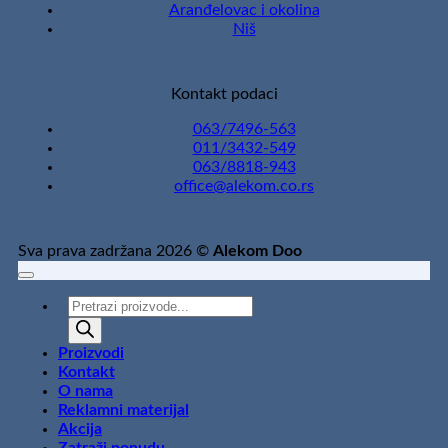
Aranđelovac i okolina
Niš
Kontakt podaci
063/7496-563
011/3432-549
063/8818-943
office@alekom.co.rs
Sva prava zadržana 2026 ©
Alekom Doo
Products
search
Proizvodi
Kontakt
O nama
Reklamni materijal
Akcija
Zatraži ponudu