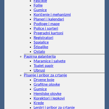
Fascikle
Folije
Gumice
Koričenje i mehanizmi
Planeri i kalendari
Podloge i mape
Police i sorteri
Pregradni kartoni
Registratori
Spajalice
Štipaljke
Ostalo
Papirna galanterija
Maramice i salvete
Toalet papir
Ubrusi
Pisanje i pribor za crtanje
Drvene boje
Grafitne olovke
Gumice
Hemijske olovke
Korektori i lepkovi
Krede
Lenjiri i pribor za crtanje