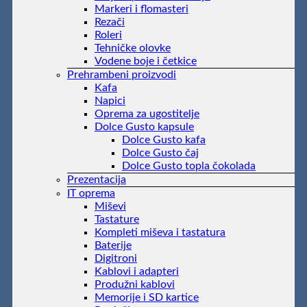
Markeri i flomasteri
Rezači
Roleri
Tehničke olovke
Vodene boje i četkice
Prehrambeni proizvodi
Kafa
Napici
Oprema za ugostitelje
Dolce Gusto kapsule
Dolce Gusto kafa
Dolce Gusto čaj
Dolce Gusto topla čokolada
Prezentacija
IT oprema
Miševi
Tastature
Kompleti miševa i tastatura
Baterije
Digitroni
Kablovi i adapteri
Produžni kablovi
Memorije i SD kartice