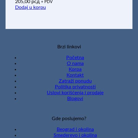
205,00
рсд
+ PDV
Dodaj u korpu
Brzi linkovi
Početna
O nama
Korpa
Kontakt
Zatraži ponudu
Politika privatnosti
Uslovi korišćenja i prodaje
Blogovi
Gde poslujemo?
Beograd i okolina
Smederevo i okolina