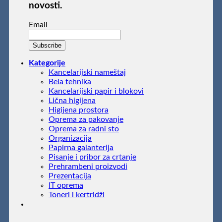
novosti.
Email
Kategorije
Kancelarijski nameštaj
Bela tehnika
Kancelarijski papir i blokovi
Lična higijena
Higijena prostora
Oprema za pakovanje
Oprema za radni sto
Organizacija
Papirna galanterija
Pisanje i pribor za crtanje
Prehrambeni proizvodi
Prezentacija
IT oprema
Toneri i kertridži