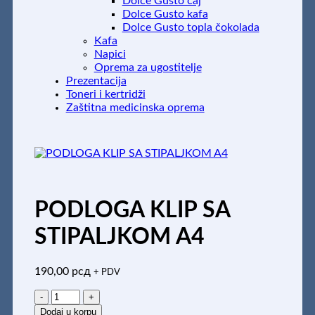
Dolce Gusto čaj
Dolce Gusto kafa
Dolce Gusto topla čokolada
Kafa
Napici
Oprema za ugostitelje
Prezentacija
Toneri i kertridži
Zaštitna medicinska oprema
PODLOGA KLIP SA
STIPALJKOM A4
190,00
рсд
+ PDV
PODLOGA
KLIP
Dodaj u korpu