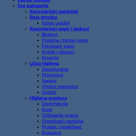
Sve kategorije
Kancelarijski nameštaj
Bela tehnika
Klima uređaji
Kancelarijski papir i blokovi
Blokovi
Fiskalne i termo rolne
Fotokopir papir
Knjige i obrasci
Koverte
Lična higijena
Dezodoransi
Maramice
Sapuni
Vlažne maramice
Ostalo
Higijena prostora
Dezinfekcija
Krpe
Odlaganje smeća
Osveživači vazduha
Prašak i omekšivač
Rukavice