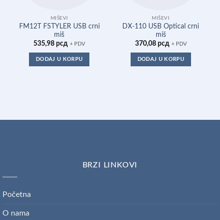
MIŠEVI
MIŠEVI
FM12T FSTYLER USB crni
DX-110 USB Optical crni
miš
miš
535,98
рсд
370,08
рсд
+ PDV
+ PDV
DODAJ U KORPU
DODAJ U KORPU
BRZI LINKOVI
Početna
O nama