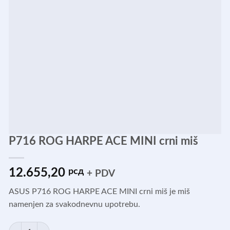
P716 ROG HARPE ACE MINI crni miš
12.655,20
рсд
+ PDV
ASUS P716 ROG HARPE ACE MINI crni miš je miš
namenjen za svakodnevnu upotrebu.
P716 ROG HARPE ACE MINI crni miš količina