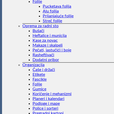
Folije
Pucketava folija
Alu folija
Prijanjajuće folije
Streč folije
Oprema za radni sto
Bušači
Heftalice i municija
Kase za novac
Makaze i skalpeli
Pečati, jastučići i boje
Rasheftivači
Dodatni pribor
Organizacija
Čaše i držači
Etikete
Fascikle
Folije
Gumice
Koričenje i mehanizmi
Planeri i kalendari
Podloge i mape
Police i sorteri
Pregradni kartoni