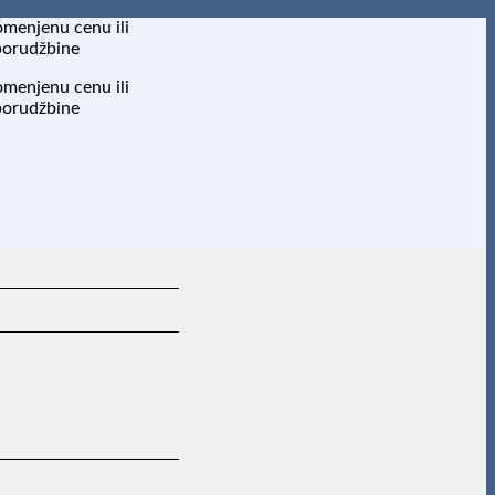
omenjenu cenu ili
porudžbine
omenjenu cenu ili
porudžbine