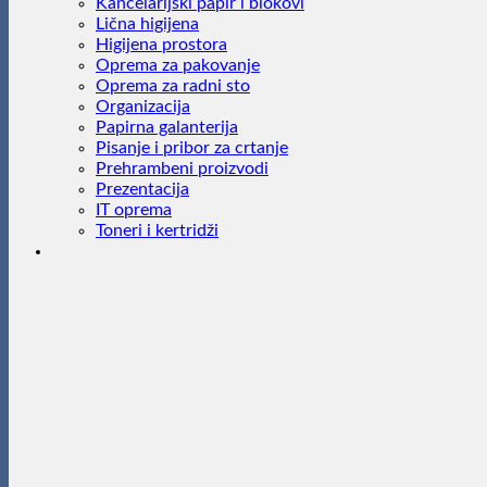
Kancelarijski papir i blokovi
Lična higijena
Higijena prostora
Oprema za pakovanje
Oprema za radni sto
Organizacija
Papirna galanterija
Pisanje i pribor za crtanje
Prehrambeni proizvodi
Prezentacija
IT oprema
Toneri i kertridži