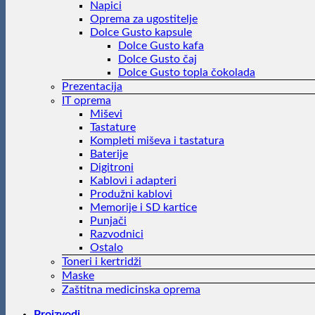
Napici
Oprema za ugostitelje
Dolce Gusto kapsule
Dolce Gusto kafa
Dolce Gusto čaj
Dolce Gusto topla čokolada
Prezentacija
IT oprema
Miševi
Tastature
Kompleti miševa i tastatura
Baterije
Digitroni
Kablovi i adapteri
Produžni kablovi
Memorije i SD kartice
Punjači
Razvodnici
Ostalo
Toneri i kertridži
Maske
Zaštitna medicinska oprema
Proizvodi