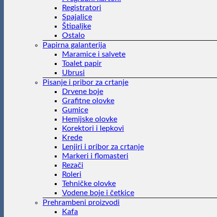
Registratori
Spajalice
Štipaljke
Ostalo
Papirna galanterija
Maramice i salvete
Toalet papir
Ubrusi
Pisanje i pribor za crtanje
Drvene boje
Grafitne olovke
Gumice
Hemijske olovke
Korektori i lepkovi
Krede
Lenjiri i pribor za crtanje
Markeri i flomasteri
Rezači
Roleri
Tehničke olovke
Vodene boje i četkice
Prehrambeni proizvodi
Kafa