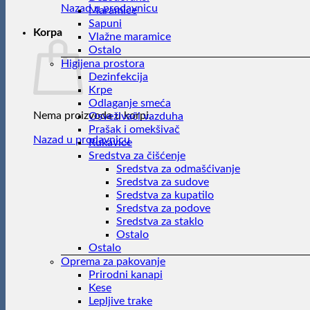
Nazad u prodavnicu
Maramice
Sapuni
Korpa
Vlažne maramice
Ostalo
Higijena prostora
Dezinfekcija
Krpe
Odlaganje smeća
Nema proizvoda u korpi.
Osveživači vazduha
Prašak i omekšivač
Nazad u prodavnicu
Rukavice
Sredstva za čišćenje
Sredstva za odmašćivanje
Sredstva za sudove
Sredstva za kupatilo
Sredstva za podove
Sredstva za staklo
Ostalo
Ostalo
Oprema za pakovanje
Prirodni kanapi
Kese
Lepljive trake