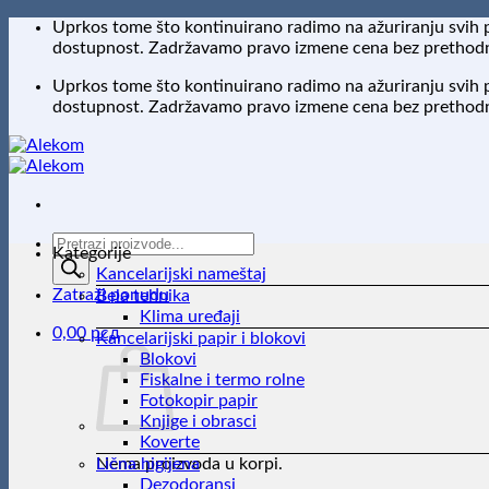
Preskoči
Uprkos tome što kontinuirano radimo na ažuriranju svih 
na
dostupnost. Zadržavamo pravo izmene cena bez prethodne
sadržaj
Uprkos tome što kontinuirano radimo na ažuriranju svih 
dostupnost. Zadržavamo pravo izmene cena bez prethodne
Products
Kategorije
search
Kancelarijski nameštaj
Zatraži ponudu
Bela tehnika
Klima uređaji
0,00
рсд
Kancelarijski papir i blokovi
Blokovi
Fiskalne i termo rolne
Fotokopir papir
Knjige i obrasci
Koverte
Nema proizvoda u korpi.
Lična higijena
Dezodoransi