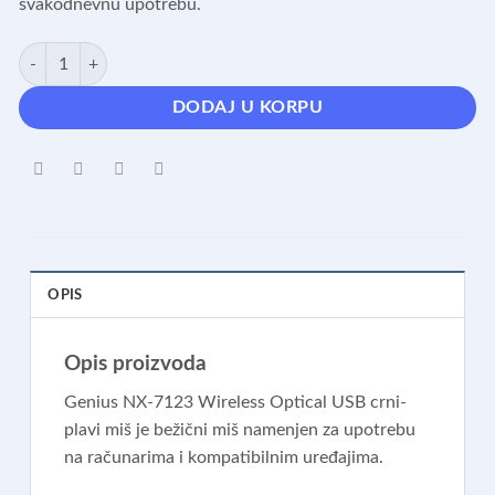
svakodnevnu upotrebu.
NX-7123 Wireless Optical USB crni-plavi miš količina
DODAJ U KORPU
OPIS
Opis proizvoda
Genius NX-7123 Wireless Optical USB crni-
plavi miš je bežični miš namenjen za upotrebu
na računarima i kompatibilnim uređajima.