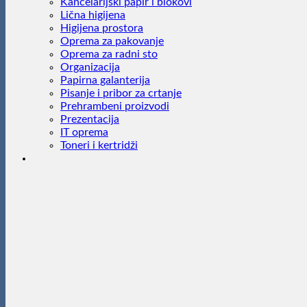
Kancelarijski papir i blokovi
Lična higijena
Higijena prostora
Oprema za pakovanje
Oprema za radni sto
Organizacija
Papirna galanterija
Pisanje i pribor za crtanje
Prehrambeni proizvodi
Prezentacija
IT oprema
Toneri i kertridži