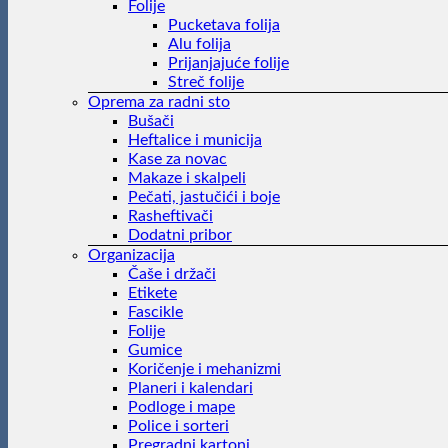
Folije
Pucketava folija
Alu folija
Prijanjajuće folije
Streč folije
Oprema za radni sto
Bušači
Heftalice i municija
Kase za novac
Makaze i skalpeli
Pečati, jastučići i boje
Rasheftivači
Dodatni pribor
Organizacija
Čaše i držači
Etikete
Fascikle
Folije
Gumice
Koričenje i mehanizmi
Planeri i kalendari
Podloge i mape
Police i sorteri
Pregradni kartoni