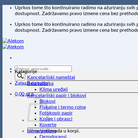
Preskoči
Uprkos tome što kontinuirano radimo na ažuriranju svih 
na
dostupnost. Zadržavamo pravo izmene cena bez prethodne
sadržaj
Uprkos tome što kontinuirano radimo na ažuriranju svih 
dostupnost. Zadržavamo pravo izmene cena bez prethodne
Products
Kategorije
search
Kancelarijski nameštaj
Zatraži ponudu
Bela tehnika
Klima uređaji
0,00
рсд
Kancelarijski papir i blokovi
Blokovi
Fiskalne i termo rolne
Fotokopir papir
Knjige i obrasci
Koverte
Nema proizvoda u korpi.
Lična higijena
Dezodoransi