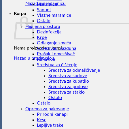
Nazad u prodavnicu
Maramice
Sapuni
Korpa
Vlažne maramice
Ostalo
Higijena prostora
Dezinfekcija
Krpe
Odlaganje smeća
Nema proizvoda u korpi.
Osveživači vazduha
Prašak i omekšivač
Nazad u prodavnicu
Rukavice
Sredstva za čišćenje
Sredstva za odmašćivanje
Sredstva za sudove
Sredstva za kupatilo
Sredstva za podove
Sredstva za staklo
Ostalo
Ostalo
Oprema za pakovanje
Prirodni kanapi
Kese
Lepljive trake