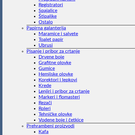
Registratori
Spajalice
Štipaljke
Ostalo
Papirna galanterija
Maramice i salvete
Toalet papir
Ubrusi
Pisanje i pribor za crtanje
Drvene boje
Grafitne olovke
Gumice
Hemijske olovke
Korektori i lepkovi
Krede
Lenjiri i pribor za crtanje
Markeri i flomasteri
Rezači
Roleri
Tehničke olovke
Vodene boje i četkice
Prehrambeni proizvodi
Kafa