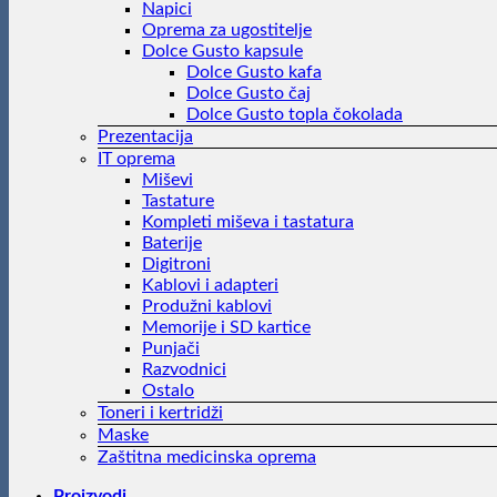
Napici
Oprema za ugostitelje
Dolce Gusto kapsule
Dolce Gusto kafa
Dolce Gusto čaj
Dolce Gusto topla čokolada
Prezentacija
IT oprema
Miševi
Tastature
Kompleti miševa i tastatura
Baterije
Digitroni
Kablovi i adapteri
Produžni kablovi
Memorije i SD kartice
Punjači
Razvodnici
Ostalo
Toneri i kertridži
Maske
Zaštitna medicinska oprema
Proizvodi