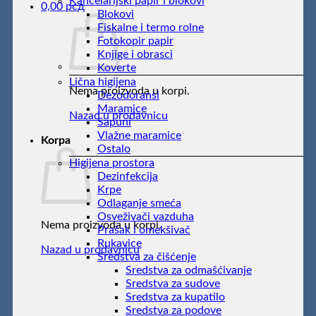
Kancelarijski papir i blokovi
0,00
рсд
Blokovi
Fiskalne i termo rolne
Fotokopir papir
Knjige i obrasci
Koverte
Lična higijena
Nema proizvoda u korpi.
Dezodoransi
Maramice
Nazad u prodavnicu
Sapuni
Vlažne maramice
Korpa
Ostalo
Higijena prostora
Dezinfekcija
Krpe
Odlaganje smeća
Osveživači vazduha
Nema proizvoda u korpi.
Prašak i omekšivač
Rukavice
Nazad u prodavnicu
Sredstva za čišćenje
Sredstva za odmašćivanje
Sredstva za sudove
Sredstva za kupatilo
Sredstva za podove