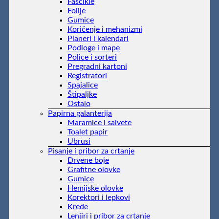
Fascikle
Folije
Gumice
Koričenje i mehanizmi
Planeri i kalendari
Podloge i mape
Police i sorteri
Pregradni kartoni
Registratori
Spajalice
Štipaljke
Ostalo
Papirna galanterija
Maramice i salvete
Toalet papir
Ubrusi
Pisanje i pribor za crtanje
Drvene boje
Grafitne olovke
Gumice
Hemijske olovke
Korektori i lepkovi
Krede
Lenjiri i pribor za crtanje