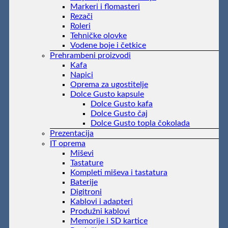
Markeri i flomasteri
Rezači
Roleri
Tehničke olovke
Vodene boje i četkice
Prehrambeni proizvodi
Kafa
Napici
Oprema za ugostitelje
Dolce Gusto kapsule
Dolce Gusto kafa
Dolce Gusto čaj
Dolce Gusto topla čokolada
Prezentacija
IT oprema
Miševi
Tastature
Kompleti miševa i tastatura
Baterije
Digitroni
Kablovi i adapteri
Produžni kablovi
Memorije i SD kartice