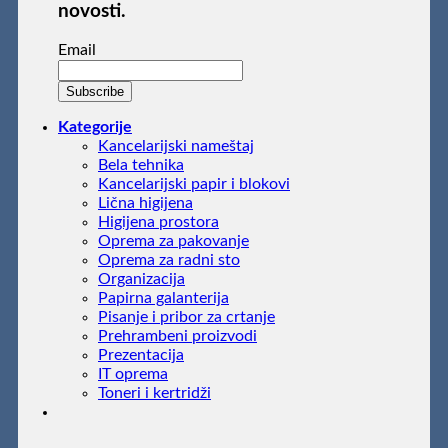
novosti.
Email
Kategorije
Kancelarijski nameštaj
Bela tehnika
Kancelarijski papir i blokovi
Lična higijena
Higijena prostora
Oprema za pakovanje
Oprema za radni sto
Organizacija
Papirna galanterija
Pisanje i pribor za crtanje
Prehrambeni proizvodi
Prezentacija
IT oprema
Toneri i kertridži