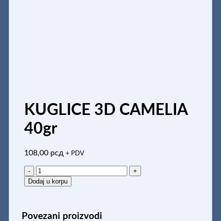
KUGLICE 3D CAMELIA
40gr
108,00
рсд
+ PDV
KUGLICE
3D
Dodaj u korpu
CAMELIA
40gr
količina
Povezani proizvodi