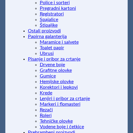
Police i sorteri
Pregradni kartoni
Registratori
Spajalice
Štipaljke
Ostali proizvodi
Papirna galanterija
Maramice i salvete
Toalet papir
Ubrusi
Pisanje i pribor za crtanje
Drvene boje
Grafitne olovke
Gumice
Hemijske olovke
Korektori i lepkovi
Krede
Lenjiri i pribor za crtanje
Markeri i flomasteri
Rezači
Roleri
Tehničke olovke
Vodene boje i četkice
Prehrambeni proizvodi