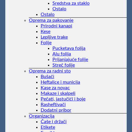
Sredstva za staklo
Ostalo
Ostalo
Oprema za pakovanje
Prirodni kanapi
Kese
Lepljive trake
Folije
Pucketava folija
Alu folija
Prijanjajuće folije
Streč folije
Oprema za radni sto
Bušači
Heftalice i municija
Kase za novac
Makaze i skalpeli
Pečati, jastučići i boje
Rasheftivači
Dodatni pribor
Organizacija
Čaše i držači
Etikete