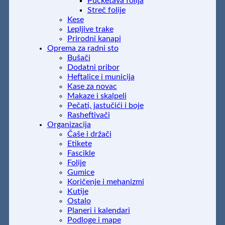
Pucketava folija
Streč folije
Kese
Lepljive trake
Prirodni kanapi
Oprema za radni sto
Bušači
Dodatni pribor
Heftalice i municija
Kase za novac
Makaze i skalpeli
Pečati, jastučići i boje
Rasheftivači
Organizacija
Čaše i držači
Etikete
Fascikle
Folije
Gumice
Koričenje i mehanizmi
Kutije
Ostalo
Planeri i kalendari
Podloge i mape