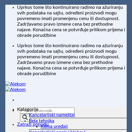
Preskoči
Uprkos tome što kontinuirano radimo na ažuriranju
na
svih podataka na sajtu, određeni proizvodi mogu
sadržaj
povremeno imati promenjenu cenu ili dostupnost.
Zadržavamo pravo izmene cena bez prethodne
najave. Konačna cena se potvrđuje prilikom prijema i
obrade porudžbine
Uprkos tome što kontinuirano radimo na ažuriranju
svih podataka na sajtu, određeni proizvodi mogu
povremeno imati promenjenu cenu ili dostupnost.
Zadržavamo pravo izmene cena bez prethodne
najave. Konačna cena se potvrđuje prilikom prijema i
obrade porudžbine
Kategorije
Products
Kancelarijski nameštaj
search
Bela tehnika
Zatraži ponudu
Klima uređaji