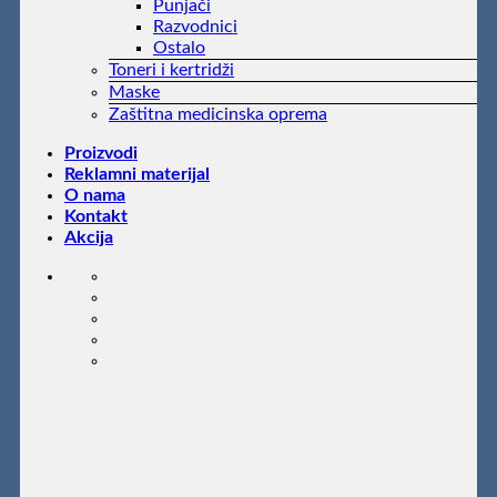
Punjači
Razvodnici
Ostalo
Toneri i kertridži
Maske
Zaštitna medicinska oprema
Proizvodi
Reklamni materijal
O nama
Kontakt
Akcija