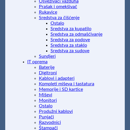
Osveživači vazduha
Prašak i omekšivač
Rukavice
Sredstva za čišćenje
Ostalo
Sredstva za kupatilo
Sredstva za odmašćivanje
Sredstva za podove
Sredstva za staklo
Sredstva za sudove
Sundjeri
IT oprema
Baterije
Digitroni
Kablovi i adapteri
Kompleti miševa i tastatura
Memorije i SD kartice
Miševi
Monitori
Ostalo
Produžni kablovi
Punjači
Razvodnici
Štampači