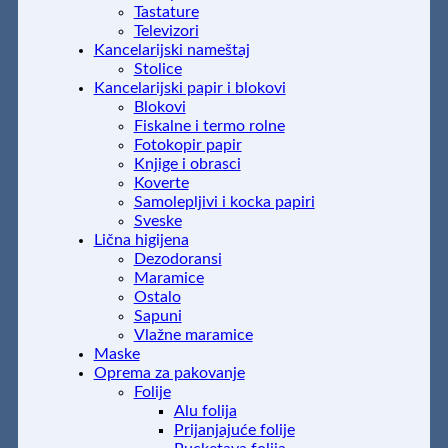
Tastature
Televizori
Kancelarijski nameštaj
Stolice
Kancelarijski papir i blokovi
Blokovi
Fiskalne i termo rolne
Fotokopir papir
Knjige i obrasci
Koverte
Samolepljivi i kocka papiri
Sveske
Lična higijena
Dezodoransi
Maramice
Ostalo
Sapuni
Vlažne maramice
Maske
Oprema za pakovanje
Folije
Alu folija
Prijanjajuće folije