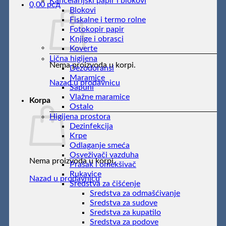
Kancelarijski papir i blokovi
0,00
рсд
Blokovi
Fiskalne i termo rolne
Fotokopir papir
Knjige i obrasci
Koverte
Lična higijena
Nema proizvoda u korpi.
Dezodoransi
Maramice
Nazad u prodavnicu
Sapuni
Vlažne maramice
Korpa
Ostalo
Higijena prostora
Dezinfekcija
Krpe
Odlaganje smeća
Osveživači vazduha
Nema proizvoda u korpi.
Prašak i omekšivač
Rukavice
Nazad u prodavnicu
Sredstva za čišćenje
Sredstva za odmašćivanje
Sredstva za sudove
Sredstva za kupatilo
Sredstva za podove