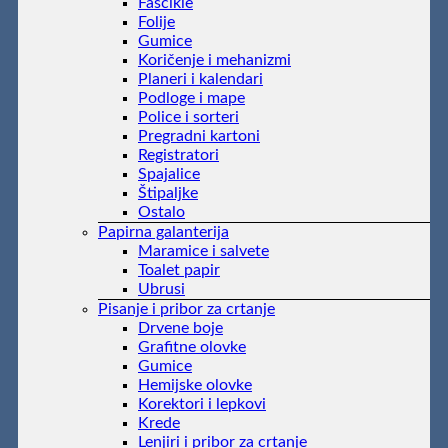
Fascikle
Folije
Gumice
Koričenje i mehanizmi
Planeri i kalendari
Podloge i mape
Police i sorteri
Pregradni kartoni
Registratori
Spajalice
Štipaljke
Ostalo
Papirna galanterija
Maramice i salvete
Toalet papir
Ubrusi
Pisanje i pribor za crtanje
Drvene boje
Grafitne olovke
Gumice
Hemijske olovke
Korektori i lepkovi
Krede
Lenjiri i pribor za crtanje