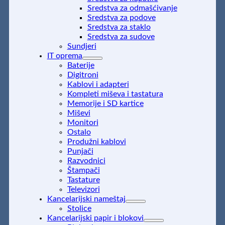
Sredstva za odmašćivanje
Sredstva za podove
Sredstva za staklo
Sredstva za sudove
Sundjeri
IT oprema
Baterije
Digitroni
Kablovi i adapteri
Kompleti miševa i tastatura
Memorije i SD kartice
Miševi
Monitori
Ostalo
Produžni kablovi
Punjači
Razvodnici
Štampači
Tastature
Televizori
Kancelarijski nameštaj
Stolice
Kancelarijski papir i blokovi