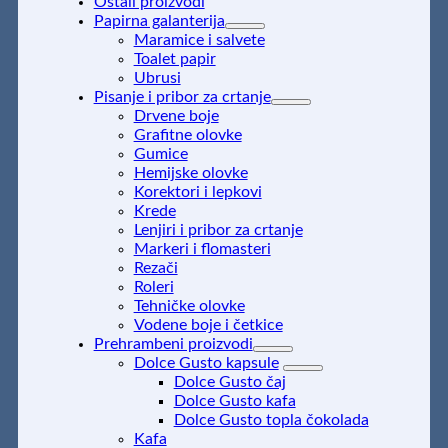
Ostali proizvodi
Papirna galanterija
Maramice i salvete
Toalet papir
Ubrusi
Pisanje i pribor za crtanje
Drvene boje
Grafitne olovke
Gumice
Hemijske olovke
Korektori i lepkovi
Krede
Lenjiri i pribor za crtanje
Markeri i flomasteri
Rezači
Roleri
Tehničke olovke
Vodene boje i četkice
Prehrambeni proizvodi
Dolce Gusto kapsule
Dolce Gusto čaj
Dolce Gusto kafa
Dolce Gusto topla čokolada
Kafa