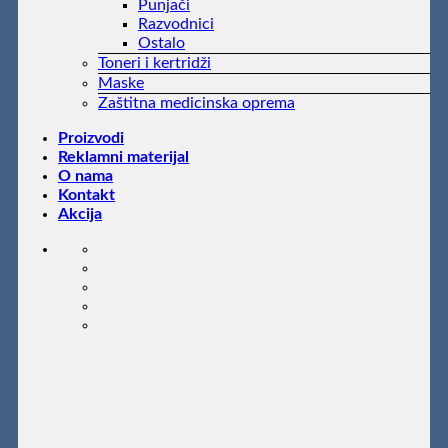
Punjači
Razvodnici
Ostalo
Toneri i kertridži
Maske
Zaštitna medicinska oprema
Proizvodi
Reklamni materijal
O nama
Kontakt
Akcija