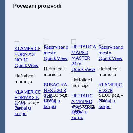
Povezani proizvodi
Quick View
Quick View
Quick View
Heftalice i
Heftalice i
Quick View
municija
municija
Heftalice i
Heftalice i
municija
BUSAC KA
KLAMERIC
municija
NEX 520 3
E 23/8
KLAMERICE
356,00
рсд
61,00
рсд
HEFTALIC
+
0LIS
FORMAX N
Dodaj u
Dodaj u
+ PDV
A MAPED
PDV
12,00
рсд
+
O 10
395,00
рсд
korpu
korpu
MASTER 2
Dodaj u
PDV
Dodaj u
+ PDV
4/6
korpu
korpu