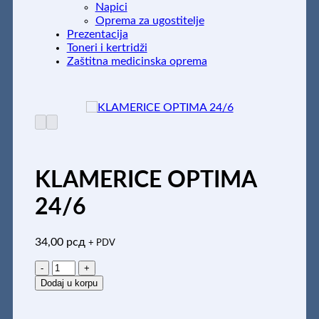
Napici
Oprema za ugostitelje
Prezentacija
Toneri i kertridži
Zaštitna medicinska oprema
KLAMERICE OPTIMA
24/6
34,00
рсд
+ PDV
KLAMERICE
OPTIMA
Dodaj u korpu
24/6
količina