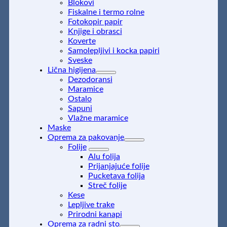
Blokovi
Fiskalne i termo rolne
Fotokopir papir
Knjige i obrasci
Koverte
Samolepljivi i kocka papiri
Sveske
Lična higijena
Dezodoransi
Maramice
Ostalo
Sapuni
Vlažne maramice
Maske
Oprema za pakovanje
Folije
Alu folija
Prijanjajuće folije
Pucketava folija
Streč folije
Kese
Lepljive trake
Prirodni kanapi
Oprema za radni sto