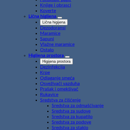
Knjige i obrasci
Koverte
Lična higijena
Lična higijena
Dezodoransi
Maramice
Sapuni
Vlažne maramice
Ostalo
Higijena prostora
Higijena prostora
Dezinfekcija
Krpe
Odlaganje smeća
Osveživači vazduha
Prašak i omekšivač
Rukavice
Sredstva za čišćenje
Sredstva za odmašćivanje
Sredstva za sudove
Sredstva za kupatilo
Sredstva za podove
Sredstva za staklo