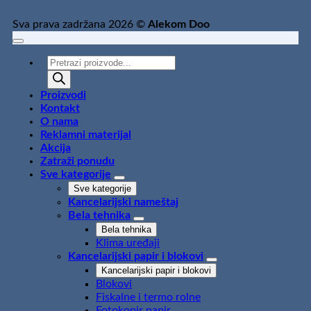
Sva prava zadržana 2026 ©
Alekom Doo
Products
search
Proizvodi
Kontakt
O nama
Reklamni materijal
Akcija
Zatraži ponudu
Sve kategorije
Sve kategorije
Kancelarijski nameštaj
Bela tehnika
Bela tehnika
Klima uređaji
Kancelarijski papir i blokovi
Kancelarijski papir i blokovi
Blokovi
Fiskalne i termo rolne
Fotokopir papir