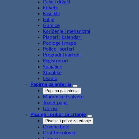
Čaše i držači
Etikete
Fascikle
Folije
Gumice
Koričenje i mehanizmi
Planeri i kalendari
Podloge i mape
Police i sorteri
Pregradni kartoni
Registratori
Spajalice
Štipaljke
Ostalo
Papirna galanterija
Papirna galanterija
Maramice i salvete
Toalet papir
Ubrusi
Pisanje i pribor za crtanje
Pisanje i pribor za crtanje
Drvene boje
Grafitne olovke
Gumice