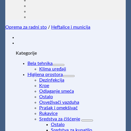
Oprema za radni sto
/
Heftalice i municija
Kategorije
Bela tehnika
Klima uređaji
Higijena prostora
Dezinfekcija
Krpe
Odlaganje smeća
Ostalo
Osveživači vazduha
Prašak i omekšivač
Rukavice
Sredstva za čišćenje
Ostalo
Sredstva za kupatilo