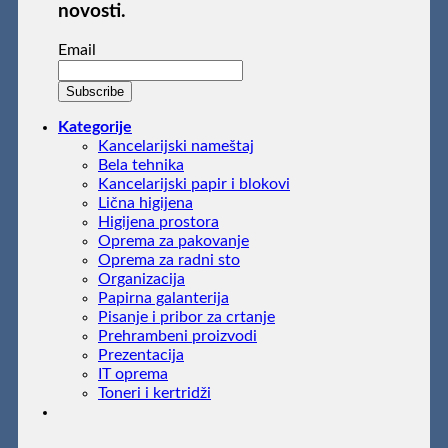
novosti.
Email
Kategorije
Kancelarijski nameštaj
Bela tehnika
Kancelarijski papir i blokovi
Lična higijena
Higijena prostora
Oprema za pakovanje
Oprema za radni sto
Organizacija
Papirna galanterija
Pisanje i pribor za crtanje
Prehrambeni proizvodi
Prezentacija
IT oprema
Toneri i kertridži