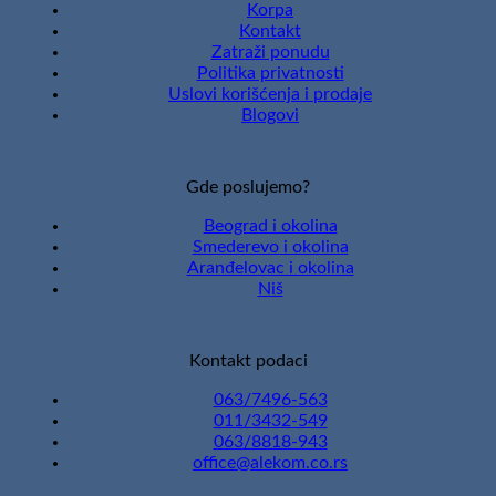
Korpa
Kontakt
Zatraži ponudu
Politika privatnosti
Uslovi korišćenja i prodaje
Blogovi
Gde poslujemo?
Beograd i okolina
Smederevo i okolina
Aranđelovac i okolina
Niš
Kontakt podaci
063/7496-563
011/3432-549
063/8818-943
office@alekom.co.rs