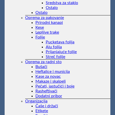
Sredstva za staklo
Ostalo
Ostalo
Oprema za pakovanje
Prirodni kanapi
Kese
Lepljive trake
Folije
Pucketava folija
Alu folija
Prijanjajuće folije
Streč folije
Oprema za radni sto
Bušači
Heftalice i municija
Kase za novac
Makaze i skalpeli
Pečati, jastučići i boje
Rasheftivači
Dodatni pribor
Organizacija
Čaše i držači
Etikete