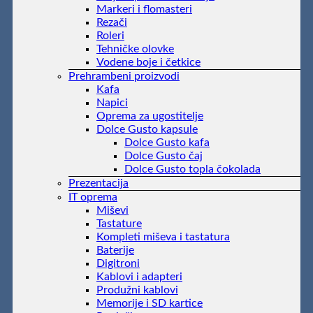
Markeri i flomasteri
Rezači
Roleri
Tehničke olovke
Vodene boje i četkice
Prehrambeni proizvodi
Kafa
Napici
Oprema za ugostitelje
Dolce Gusto kapsule
Dolce Gusto kafa
Dolce Gusto čaj
Dolce Gusto topla čokolada
Prezentacija
IT oprema
Miševi
Tastature
Kompleti miševa i tastatura
Baterije
Digitroni
Kablovi i adapteri
Produžni kablovi
Memorije i SD kartice