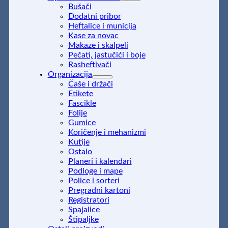
Bušači
Dodatni pribor
Heftalice i municija
Kase za novac
Makaze i skalpeli
Pečati, jastučići i boje
Rasheftivači
Organizacija
Čaše i držači
Etikete
Fascikle
Folije
Gumice
Koričenje i mehanizmi
Kutije
Ostalo
Planeri i kalendari
Podloge i mape
Police i sorteri
Pregradni kartoni
Registratori
Spajalice
Štipaljke