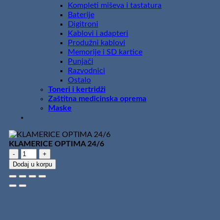
Kompleti miševa i tastatura
Baterije
Digitroni
Kablovi i adapteri
Produžni kablovi
Memorije i SD kartice
Punjači
Razvodnici
Ostalo
Toneri i kertridži
Zaštitna medicinska oprema
Maske
KLAMERICE OPTIMA 24/6
KLAMERICE
OPTIMA
Dodaj u korpu
24/6
količina