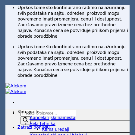
Preskoči
Uprkos tome što kontinuirano radimo na ažuriranju
na
svih podataka na sajtu, određeni proizvodi mogu
sadržaj
povremeno imati promenjenu cenu ili dostupnost.
Zadržavamo pravo izmene cena bez prethodne
najave. Konačna cena se potvrđuje prilikom prijema i
obrade porudžbine
Uprkos tome što kontinuirano radimo na ažuriranju
svih podataka na sajtu, određeni proizvodi mogu
povremeno imati promenjenu cenu ili dostupnost.
Zadržavamo pravo izmene cena bez prethodne
najave. Konačna cena se potvrđuje prilikom prijema i
obrade porudžbine
Kategorije
Products
Kancelarijski nameštaj
search
Bela tehnika
Zatraži ponudu
Klima uređaji