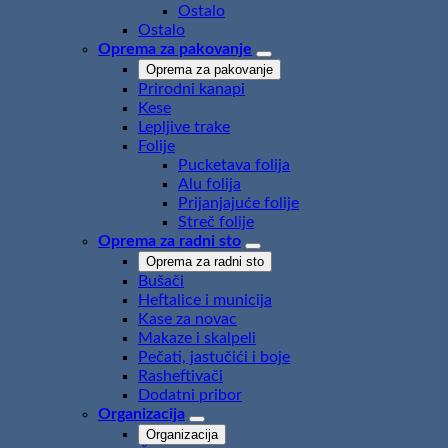
Ostalo
Ostalo
Oprema za pakovanje
Oprema za pakovanje
Prirodni kanapi
Kese
Lepljive trake
Folije
Pucketava folija
Alu folija
Prijanjajuće folije
Streč folije
Oprema za radni sto
Oprema za radni sto
Bušači
Heftalice i municija
Kase za novac
Makaze i skalpeli
Pečati, jastučići i boje
Rasheftivači
Dodatni pribor
Organizacija
Organizacija