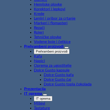
Hemijske olovke
Korektori i lepkovi
Krede
Lenjiri i pribor za crtanje
Markeri i flomasteri
Rezači
Roleri
Tehničke olovke
Vodene boje i četkice
Prehrambeni proizvodi
Prehrambeni proizvodi
Kafa
Napici
Oprema za ugostitelje
Dolce Gusto kapsule
Dolce Gusto kafa
Dolce Gusto čaj
Dolce Gusto topla čokolada
Prezentacija
IT oprema
IT oprema
Miševi
Tastature