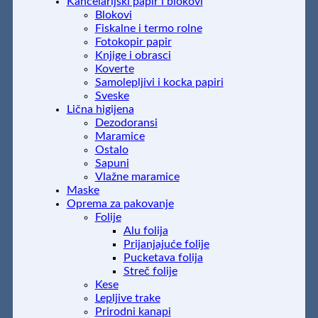
Kancelarijski papir i blokovi
Blokovi
Fiskalne i termo rolne
Fotokopir papir
Knjige i obrasci
Koverte
Samolepljivi i kocka papiri
Sveske
Lična higijena
Dezodoransi
Maramice
Ostalo
Sapuni
Vlažne maramice
Maske
Oprema za pakovanje
Folije
Alu folija
Prijanjajuće folije
Pucketava folija
Streč folije
Kese
Lepljive trake
Prirodni kanapi