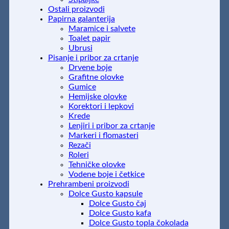
Ostali proizvodi
Papirna galanterija
Maramice i salvete
Toalet papir
Ubrusi
Pisanje i pribor za crtanje
Drvene boje
Grafitne olovke
Gumice
Hemijske olovke
Korektori i lepkovi
Krede
Lenjiri i pribor za crtanje
Markeri i flomasteri
Rezači
Roleri
Tehničke olovke
Vodene boje i četkice
Prehrambeni proizvodi
Dolce Gusto kapsule
Dolce Gusto čaj
Dolce Gusto kafa
Dolce Gusto topla čokolada