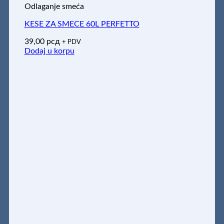
Odlaganje smeća
KESE ZA SMECE 60L PERFETTO
39,00
рсд
+ PDV
Dodaj u korpu