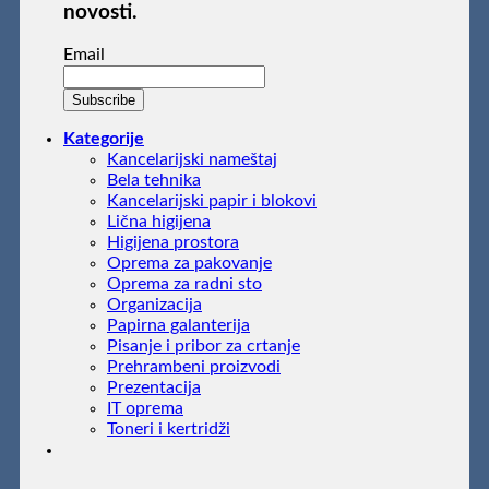
novosti.
Email
Kategorije
Kancelarijski nameštaj
Bela tehnika
Kancelarijski papir i blokovi
Lična higijena
Higijena prostora
Oprema za pakovanje
Oprema za radni sto
Organizacija
Papirna galanterija
Pisanje i pribor za crtanje
Prehrambeni proizvodi
Prezentacija
IT oprema
Toneri i kertridži