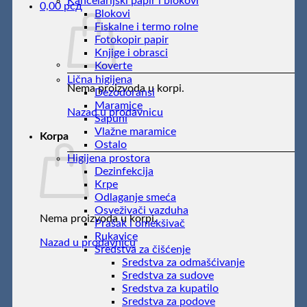
Kancelarijski papir i blokovi
0,00
рсд
Blokovi
Fiskalne i termo rolne
Fotokopir papir
Knjige i obrasci
Koverte
Lična higijena
Nema proizvoda u korpi.
Dezodoransi
Maramice
Nazad u prodavnicu
Sapuni
Vlažne maramice
Korpa
Ostalo
Higijena prostora
Dezinfekcija
Krpe
Odlaganje smeća
Osveživači vazduha
Nema proizvoda u korpi.
Prašak i omekšivač
Rukavice
Nazad u prodavnicu
Sredstva za čišćenje
Sredstva za odmašćivanje
Sredstva za sudove
Sredstva za kupatilo
Sredstva za podove