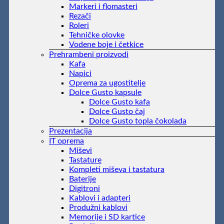
Markeri i flomasteri
Rezači
Roleri
Tehničke olovke
Vodene boje i četkice
Prehrambeni proizvodi
Kafa
Napici
Oprema za ugostitelje
Dolce Gusto kapsule
Dolce Gusto kafa
Dolce Gusto čaj
Dolce Gusto topla čokolada
Prezentacija
IT oprema
Miševi
Tastature
Kompleti miševa i tastatura
Baterije
Digitroni
Kablovi i adapteri
Produžni kablovi
Memorije i SD kartice