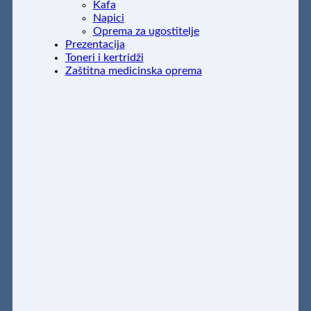
Kafa
Napici
Oprema za ugostitelje
Prezentacija
Toneri i kertridži
Zaštitna medicinska oprema