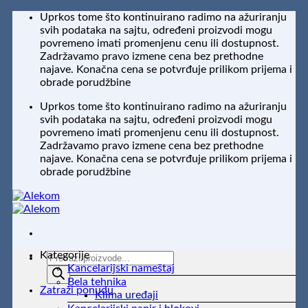
Preskoči
Uprkos tome što kontinuirano radimo na ažuriranju
na
svih podataka na sajtu, određeni proizvodi mogu
sadržaj
povremeno imati promenjenu cenu ili dostupnost.
Zadržavamo pravo izmene cena bez prethodne
najave. Konačna cena se potvrđuje prilikom prijema i
obrade porudžbine
Uprkos tome što kontinuirano radimo na ažuriranju
svih podataka na sajtu, određeni proizvodi mogu
povremeno imati promenjenu cenu ili dostupnost.
Zadržavamo pravo izmene cena bez prethodne
najave. Konačna cena se potvrđuje prilikom prijema i
obrade porudžbine
Kategorije
Products
Kancelarijski nameštaj
search
Bela tehnika
Zatraži ponudu
Klima uređaji