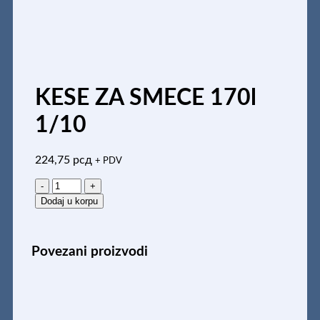
KESE ZA SMECE 170l
1/10
224,75
рсд
+ PDV
KESE
ZA
Dodaj u korpu
SMECE
170l
1/10
Povezani proizvodi
količina