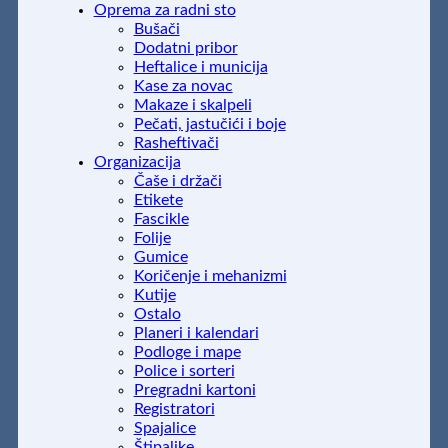
Oprema za radni sto
Bušači
Dodatni pribor
Heftalice i municija
Kase za novac
Makaze i skalpeli
Pečati, jastučići i boje
Rasheftivači
Organizacija
Čaše i držači
Etikete
Fascikle
Folije
Gumice
Koričenje i mehanizmi
Kutije
Ostalo
Planeri i kalendari
Podloge i mape
Police i sorteri
Pregradni kartoni
Registratori
Spajalice
Štipaljke