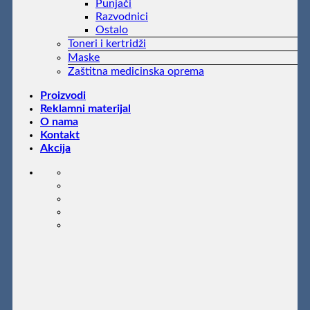
Punjači
Razvodnici
Ostalo
Toneri i kertridži
Maske
Zaštitna medicinska oprema
Proizvodi
Reklamni materijal
O nama
Kontakt
Akcija