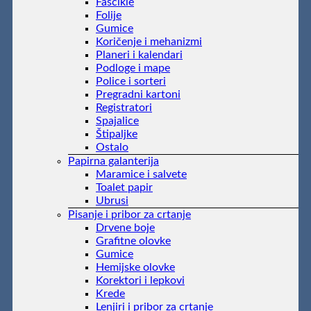
Fascikle
Folije
Gumice
Koričenje i mehanizmi
Planeri i kalendari
Podloge i mape
Police i sorteri
Pregradni kartoni
Registratori
Spajalice
Štipaljke
Ostalo
Papirna galanterija
Maramice i salvete
Toalet papir
Ubrusi
Pisanje i pribor za crtanje
Drvene boje
Grafitne olovke
Gumice
Hemijske olovke
Korektori i lepkovi
Krede
Lenjiri i pribor za crtanje