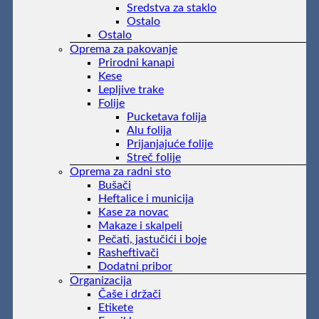
Sredstva za staklo
Ostalo
Ostalo
Oprema za pakovanje
Prirodni kanapi
Kese
Lepljive trake
Folije
Pucketava folija
Alu folija
Prijanjajuće folije
Streč folije
Oprema za radni sto
Bušači
Heftalice i municija
Kase za novac
Makaze i skalpeli
Pečati, jastučići i boje
Rasheftivači
Dodatni pribor
Organizacija
Čaše i držači
Etikete