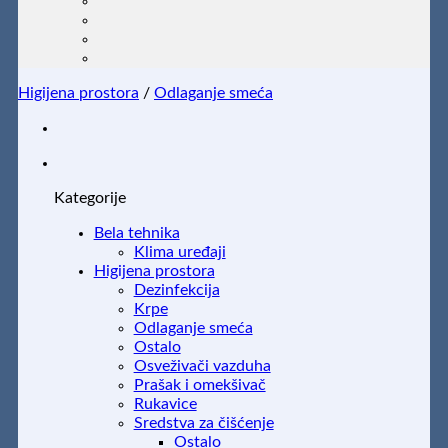
Higijena prostora
/
Odlaganje smeća
Kategorije
Bela tehnika
Klima uređaji
Higijena prostora
Dezinfekcija
Krpe
Odlaganje smeća
Ostalo
Osveživači vazduha
Prašak i omekšivač
Rukavice
Sredstva za čišćenje
Ostalo