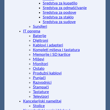
Sredstva za kupatilo
Sredstva za odmašćivanje
Sredstva za podove
Sredstva za staklo
Sredstva za sudove
Sundjeri
IT oprema
Baterije
Digitroni
Kablovi i adapteri
Kompleti miševa i tastatura
Memorije i SD kartice
Miševi
Monitori
Ostalo
Produžni kablovi
Punjači
Razvodnici
Štampači
Tastature
Televizori
Kancelarijski nameštaj
Stolice