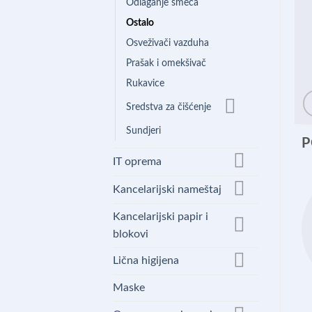
Odlaganje smeća
Ostalo
Osveživači vazduha
Prašak i omekšivač
Rukavice
Sredstva za čišćenje
Sundjeri
P
IT oprema
Kancelarijski nameštaj
Kancelarijski papir i
blokovi
Lična higijena
Maske