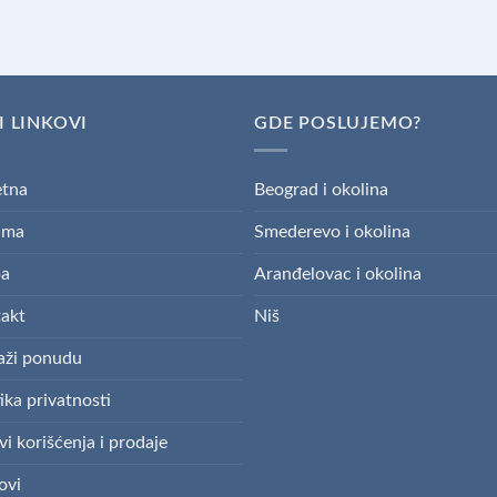
I LINKOVI
GDE POSLUJEMO?
tna
Beograd i okolina
ama
Smederevo i okolina
pa
Aranđelovac i okolina
akt
Niš
aži ponudu
ika privatnosti
vi korišćenja i prodaje
ovi