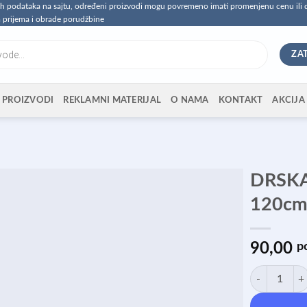
vih podataka na sajtu, određeni proizvodi mogu povremeno imati promenjenu cenu ili
 prijema i obrade porudžbine
ZA
PROIZVODI
REKLAMNI MATERIJAL
O NAMA
KONTAKT
AKCIJA
DRSKA
120c
90,00
р
DRSKA METAL