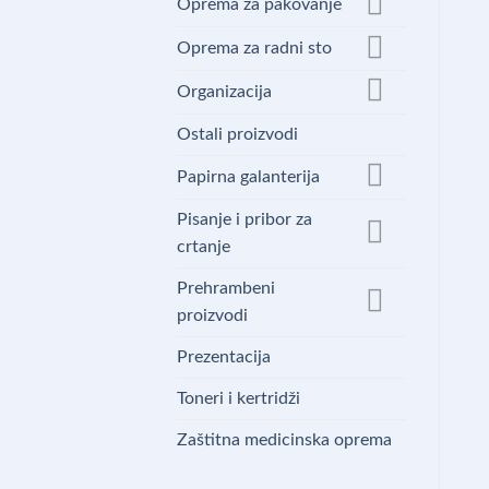
Oprema za pakovanje
Oprema za radni sto
Organizacija
Ostali proizvodi
Papirna galanterija
Pisanje i pribor za
crtanje
Prehrambeni
proizvodi
Prezentacija
Toneri i kertridži
Zaštitna medicinska oprema