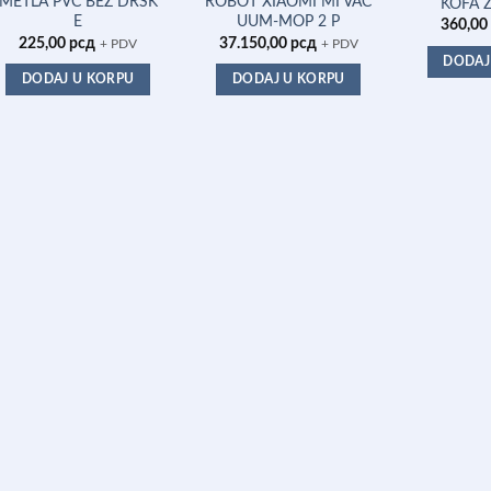
METLA PVC BEZ DRSK
ROBOT XIAOMI MI VAC
KOFA Z
E
UUM-MOP 2 P
360,00
225,00
рсд
37.150,00
рсд
+ PDV
+ PDV
DODAJ
DODAJ U KORPU
DODAJ U KORPU