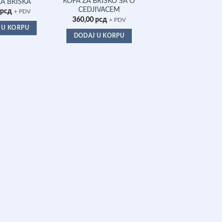
KOFA ZA BRISKO SA O
DOZATOR VIALLI 5
A BRISKA
CEDJIVACEM
L S5
рсд
+ PDV
360,00
рсд
713,90
рсд
+ PDV
+ PDV
 U KORPU
DODAJ U KORPU
DODAJ U KORPU