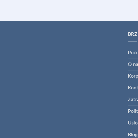
BRZ
Poče
O n
Kor
Kont
Zatr
Polit
Uslo
Blog