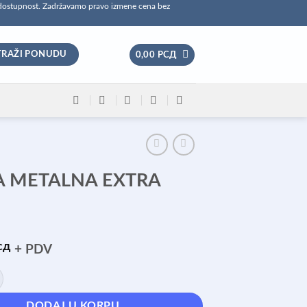
 dostupnost. Zadržavamo pravo izmene cena bez
TRAŽI PONUDU
0,00
РСД
 METALNA EXTRA
m
сд
+ PDV
NA EXTRA 120cm količina
DODAJ U KORPU