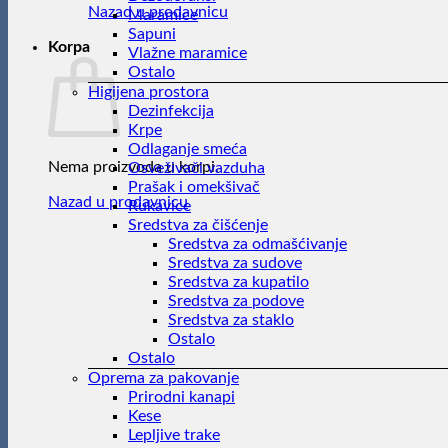
Nazad u prodavnicu
Maramice
Sapuni
Korpa
Vlažne maramice
Ostalo
Higijena prostora
Dezinfekcija
Krpe
Odlaganje smeća
Nema proizvoda u korpi.
Osveživači vazduha
Prašak i omekšivač
Nazad u prodavnicu
Rukavice
Sredstva za čišćenje
Sredstva za odmašćivanje
Sredstva za sudove
Sredstva za kupatilo
Sredstva za podove
Sredstva za staklo
Ostalo
Ostalo
Oprema za pakovanje
Prirodni kanapi
Kese
Lepljive trake