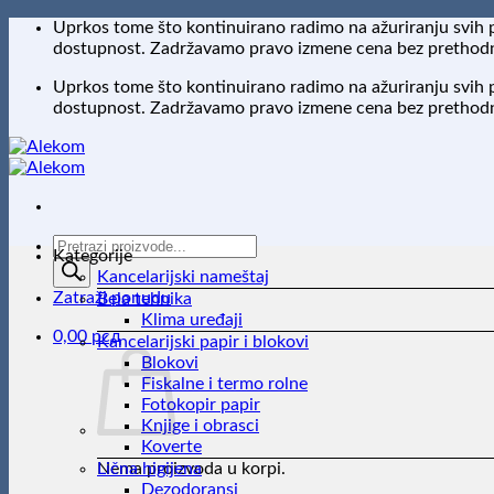
Preskoči
Uprkos tome što kontinuirano radimo na ažuriranju svih 
na
dostupnost. Zadržavamo pravo izmene cena bez prethodne
sadržaj
Uprkos tome što kontinuirano radimo na ažuriranju svih 
dostupnost. Zadržavamo pravo izmene cena bez prethodne
Products
Kategorije
search
Kancelarijski nameštaj
Zatraži ponudu
Bela tehnika
Klima uređaji
0,00
рсд
Kancelarijski papir i blokovi
Blokovi
Fiskalne i termo rolne
Fotokopir papir
Knjige i obrasci
Koverte
Nema proizvoda u korpi.
Lična higijena
Dezodoransi