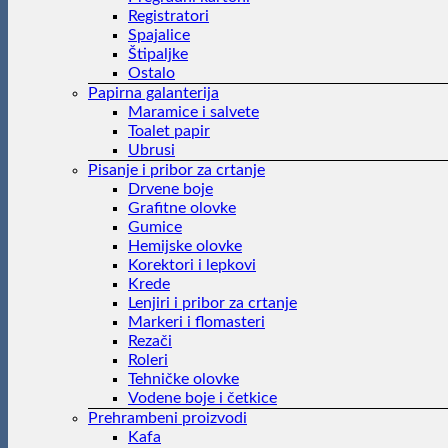
Registratori
Spajalice
Štipaljke
Ostalo
Papirna galanterija
Maramice i salvete
Toalet papir
Ubrusi
Pisanje i pribor za crtanje
Drvene boje
Grafitne olovke
Gumice
Hemijske olovke
Korektori i lepkovi
Krede
Lenjiri i pribor za crtanje
Markeri i flomasteri
Rezači
Roleri
Tehničke olovke
Vodene boje i četkice
Prehrambeni proizvodi
Kafa