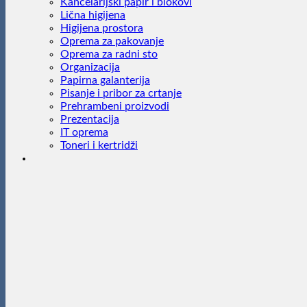
Kancelarijski papir i blokovi
Lična higijena
Higijena prostora
Oprema za pakovanje
Oprema za radni sto
Organizacija
Papirna galanterija
Pisanje i pribor za crtanje
Prehrambeni proizvodi
Prezentacija
IT oprema
Toneri i kertridži