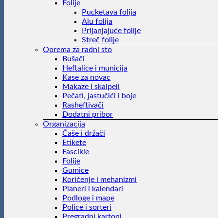
Folije
Pucketava folija
Alu folija
Prijanjajuće folije
Streč folije
Oprema za radni sto
Bušači
Heftalice i municija
Kase za novac
Makaze i skalpeli
Pečati, jastučići i boje
Rasheftivači
Dodatni pribor
Organizacija
Čaše i držači
Etikete
Fascikle
Folije
Gumice
Koričenje i mehanizmi
Planeri i kalendari
Podloge i mape
Police i sorteri
Pregradni kartoni