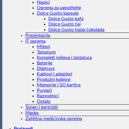
Napici
Oprema za ugostitelje
Dolce Gusto kapsule
Dolce Gusto kafa
Dolce Gusto čaj
Dolce Gusto topla čokolada
Prezentacija
IT oprema
Miševi
Tastature
Kompleti miševa i tastatura
Baterije
Digitroni
Kablovi i adapteri
Produžni kablovi
Memorije i SD kartice
Punjači
Razvodnici
Ostalo
Toneri i kertridži
Maske
Zaštitna medicinska oprema
Proizvodi