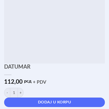
DATUMAR
112,00
рсд
+ PDV
DATUMAR količina
DODAJ U KORPU