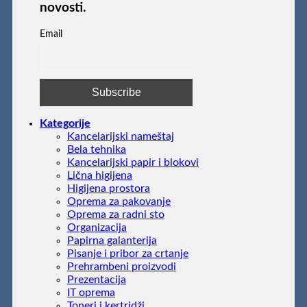
novosti.
Email
Kategorije
Kancelarijski nameštaj
Bela tehnika
Kancelarijski papir i blokovi
Lična higijena
Higijena prostora
Oprema za pakovanje
Oprema za radni sto
Organizacija
Papirna galanterija
Pisanje i pribor za crtanje
Prehrambeni proizvodi
Prezentacija
IT oprema
Toneri i kertridži