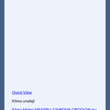
Quick View
Klima uređaji
Klima Midea MSAFBU-12HRDN8-QRDOGW inv