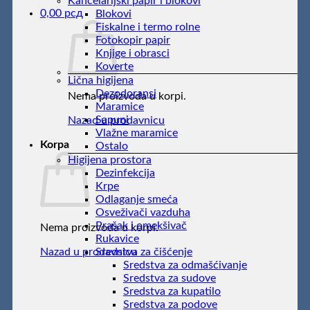
Kancelarijski papir i blokovi
0,00
рсд
Blokovi
Fiskalne i termo rolne
Fotokopir papir
Knjige i obrasci
Koverte
Lična higijena
Dezodoransi
Nema proizvoda u korpi.
Maramice
Sapuni
Nazad u prodavnicu
Vlažne maramice
Korpa
Ostalo
Higijena prostora
Dezinfekcija
Krpe
Odlaganje smeća
Osveživači vazduha
Prašak i omekšivač
Nema proizvoda u korpi.
Rukavice
Nazad u prodavnicu
Sredstva za čišćenje
Sredstva za odmašćivanje
Sredstva za sudove
Sredstva za kupatilo
Sredstva za podove