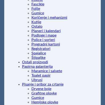
Fascikle
Folije
Gumice
Koričenje i mehanizmi
Kutije
Ostalo
Planeri i kalendari
Podloge i mape
Police i sorteri
Pregradni kartoni
Registratori
Spajalice
Štipaljke
Ostali proizvodi
Papirna galanterija
Maramice i salvete
Toalet papir
Ubrusi
Pisanje i pribor za crtanje
Drvene boje
Grafitne olovke
Gumice
Hemijske olovke