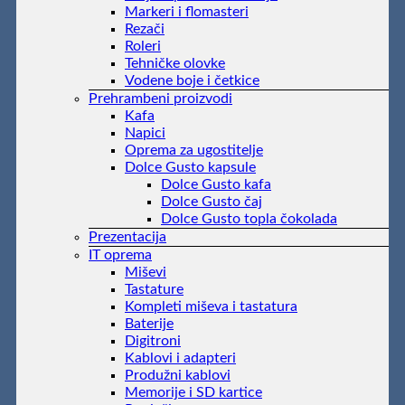
Markeri i flomasteri
Rezači
Roleri
Tehničke olovke
Vodene boje i četkice
Prehrambeni proizvodi
Kafa
Napici
Oprema za ugostitelje
Dolce Gusto kapsule
Dolce Gusto kafa
Dolce Gusto čaj
Dolce Gusto topla čokolada
Prezentacija
IT oprema
Miševi
Tastature
Kompleti miševa i tastatura
Baterije
Digitroni
Kablovi i adapteri
Produžni kablovi
Memorije i SD kartice