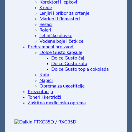
Korektori i lepkovi
Krede
Lenjiri i pribor za crtanje
Markeri i flomasteri
Rezači
Roleri
Tehničke olovke
Vodene boje i četkice
Prehrambeni proizvodi
Dolce Gusto kapsule
Dolce Gusto čaj
Dolce Gusto kafa
Dolce Gusto topla čokolada
Kafa
Napici
Oprema za ugostitelje
Prezentacija
Toneri i kertridži
Zaštitna medicinska oprema