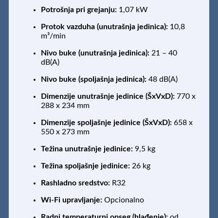
Potrošnja pri grejanju:
1,07 kW
Protok vazduha (unutrašnja jedinica):
10,8
m³/min
Nivo buke (unutrašnja jedinica):
21 – 40
dB(A)
Nivo buke (spoljašnja jedinica):
48 dB(A)
Dimenzije unutrašnje jedinice (ŠxVxD):
770 x
288 x 234 mm
Dimenzije spoljašnje jedinice (ŠxVxD):
658 x
550 x 273 mm
Težina unutrašnje jedinice:
9,5 kg
Težina spoljašnje jedinice:
26 kg
Rashladno sredstvo:
R32
Wi-Fi upravljanje:
Opcionalno
Radni temperaturni opseg (hlađenje):
od