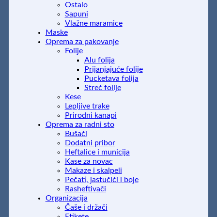
Ostalo
Sapuni
Vlažne maramice
Maske
Oprema za pakovanje
Folije
Alu folija
Prijanjajuće folije
Pucketava folija
Streč folije
Kese
Lepljive trake
Prirodni kanapi
Oprema za radni sto
Bušači
Dodatni pribor
Heftalice i municija
Kase za novac
Makaze i skalpeli
Pečati, jastučići i boje
Rasheftivači
Organizacija
Čaše i držači
Etikete