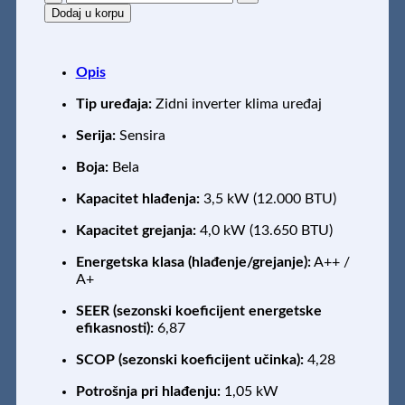
FTXC35D
Dodaj u korpu
/
RXC35D
količina
Opis
Tip uređaja:
Zidni inverter klima uređaj
Serija:
Sensira
Boja:
Bela
Kapacitet hlađenja:
3,5 kW (12.000 BTU)
Kapacitet grejanja:
4,0 kW (13.650 BTU)
Energetska klasa (hlađenje/grejanje):
A++ /
A+
SEER (sezonski koeficijent energetske
efikasnosti):
6,87
SCOP (sezonski koeficijent učinka):
4,28
Potrošnja pri hlađenju:
1,05 kW