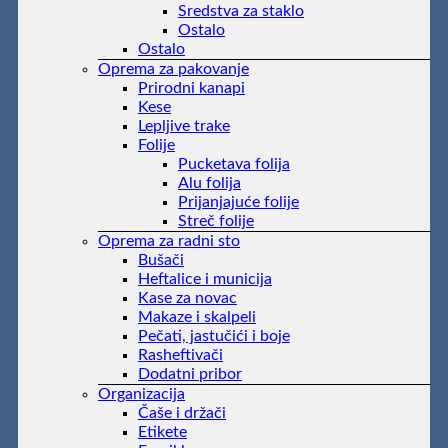
Sredstva za staklo
Ostalo
Ostalo
Oprema za pakovanje
Prirodni kanapi
Kese
Lepljive trake
Folije
Pucketava folija
Alu folija
Prijanjajuće folije
Streč folije
Oprema za radni sto
Bušači
Heftalice i municija
Kase za novac
Makaze i skalpeli
Pečati, jastučići i boje
Rasheftivači
Dodatni pribor
Organizacija
Čaše i držači
Etikete