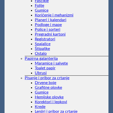
Fascikle
Folije
Gumice
Koričenje i mehanizmi
Planeri i kalendari
Podloge i mape
Police i sorteri
Pregradni kartoni
Registratori
Spajalice
Štipaljke
Ostalo
Papirna galanterija
Maramice i salvete
Toalet papir
Ubrusi
Pisanje i pribor za crtanje
Drvene boje
Grafitne olovke
Gumice
Hemijske olovke
Korektori i lepkovi
Krede
Lenjiri i pribor za crtanje