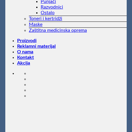
Punjači
Razvodnici
Ostalo
Toneri i kertridži
Maske
Zaštitna medicinska oprema
Proizvodi
Reklamni materijal
O nama
Kontakt
Akcija