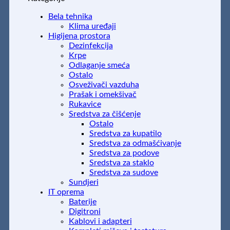
Bela tehnika
Klima uređaji
Higijena prostora
Dezinfekcija
Krpe
Odlaganje smeća
Ostalo
Osveživači vazduha
Prašak i omekšivač
Rukavice
Sredstva za čišćenje
Ostalo
Sredstva za kupatilo
Sredstva za odmašćivanje
Sredstva za podove
Sredstva za staklo
Sredstva za sudove
Sundjeri
IT oprema
Baterije
Digitroni
Kablovi i adapteri