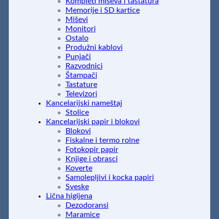
Kompleti miševa i tastatura
Memorije i SD kartice
Miševi
Monitori
Ostalo
Produžni kablovi
Punjači
Razvodnici
Štampači
Tastature
Televizori
Kancelarijski nameštaj
Stolice
Kancelarijski papir i blokovi
Blokovi
Fiskalne i termo rolne
Fotokopir papir
Knjige i obrasci
Koverte
Samolepljivi i kocka papiri
Sveske
Lična higijena
Dezodoransi
Maramice