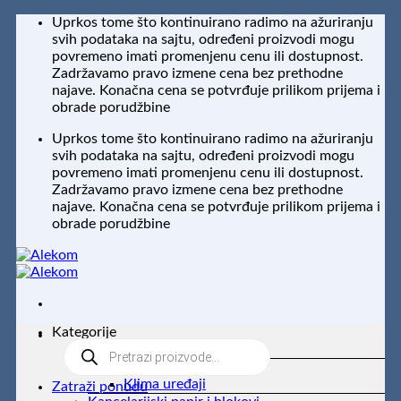
Preskoči
Uprkos tome što kontinuirano radimo na ažuriranju
na
svih podataka na sajtu, određeni proizvodi mogu
sadržaj
povremeno imati promenjenu cenu ili dostupnost.
Zadržavamo pravo izmene cena bez prethodne
najave. Konačna cena se potvrđuje prilikom prijema i
obrade porudžbine
Uprkos tome što kontinuirano radimo na ažuriranju
svih podataka na sajtu, određeni proizvodi mogu
povremeno imati promenjenu cenu ili dostupnost.
Zadržavamo pravo izmene cena bez prethodne
najave. Konačna cena se potvrđuje prilikom prijema i
obrade porudžbine
Kategorije
Products
Kancelarijski nameštaj
search
Bela tehnika
Klima uređaji
Zatraži ponudu