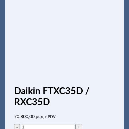
Daikin FTXC35D /
RXC35D
70.800,00
рсд
+ PDV
Daikin