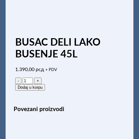
BUSAC DELI LAKO
BUSENJE 45L
1.390,00
рсд
+ PDV
BUSAC
DELI
Dodaj u korpu
LAKO
BUSENJE
45L
Povezani proizvodi
količina