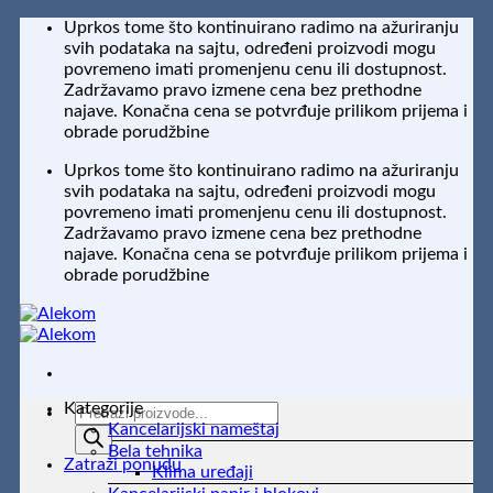
Preskoči
Uprkos tome što kontinuirano radimo na ažuriranju
na
svih podataka na sajtu, određeni proizvodi mogu
sadržaj
povremeno imati promenjenu cenu ili dostupnost.
Zadržavamo pravo izmene cena bez prethodne
najave. Konačna cena se potvrđuje prilikom prijema i
obrade porudžbine
Uprkos tome što kontinuirano radimo na ažuriranju
svih podataka na sajtu, određeni proizvodi mogu
povremeno imati promenjenu cenu ili dostupnost.
Zadržavamo pravo izmene cena bez prethodne
najave. Konačna cena se potvrđuje prilikom prijema i
obrade porudžbine
Kategorije
Products
Kancelarijski nameštaj
search
Bela tehnika
Zatraži ponudu
Klima uređaji