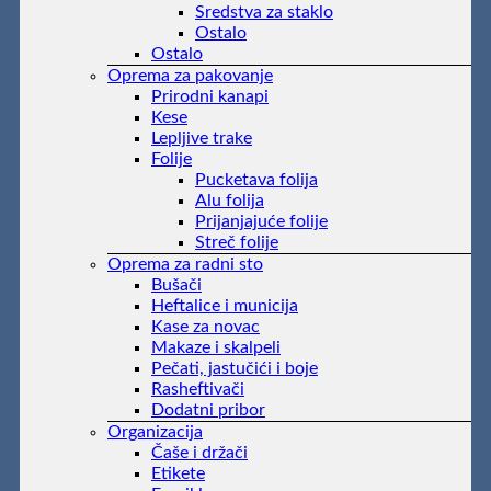
Sredstva za staklo
Ostalo
Ostalo
Oprema za pakovanje
Prirodni kanapi
Kese
Lepljive trake
Folije
Pucketava folija
Alu folija
Prijanjajuće folije
Streč folije
Oprema za radni sto
Bušači
Heftalice i municija
Kase za novac
Makaze i skalpeli
Pečati, jastučići i boje
Rasheftivači
Dodatni pribor
Organizacija
Čaše i držači
Etikete