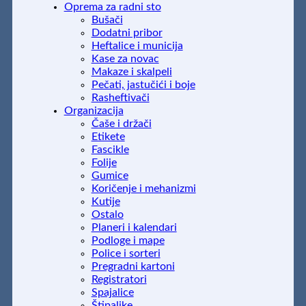
Oprema za radni sto
Bušači
Dodatni pribor
Heftalice i municija
Kase za novac
Makaze i skalpeli
Pečati, jastučići i boje
Rasheftivači
Organizacija
Čaše i držači
Etikete
Fascikle
Folije
Gumice
Koričenje i mehanizmi
Kutije
Ostalo
Planeri i kalendari
Podloge i mape
Police i sorteri
Pregradni kartoni
Registratori
Spajalice
Štipaljke