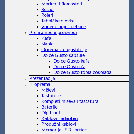
Markeri i flomasteri
Rezači
Roleri
Tehničke olovke
Vodene boje i četkice
Prehrambeni proizvodi
Kafa
Napici
Oprema za ugostitelje
Dolce Gusto kapsule
Dolce Gusto kafa
Dolce Gusto čaj
Dolce Gusto topla čokolada
Prezentacija
IT oprema
Miševi
Tastature
Kompleti miševa i tastatura
Baterije
Digitroni
Kablovi i adapteri
Produžni kablovi
Memorije i SD kartice