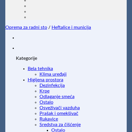
Oprema za radni sto
/
Heftalice i municija
Kategorije
Bela tehnika
Klima uređaji
Higijena prostora
Dezinfekcija
Krpe
Odlaganje smeća
Ostalo
Osveživači vazduha
Prašak i omekšivač
Rukavice
Sredstva za čišćenje
Ostalo