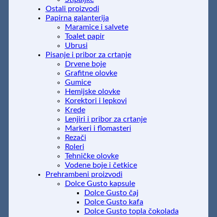
Ostali proizvodi
Papirna galanterija
Maramice i salvete
Toalet papir
Ubrusi
Pisanje i pribor za crtanje
Drvene boje
Grafitne olovke
Gumice
Hemijske olovke
Korektori i lepkovi
Krede
Lenjiri i pribor za crtanje
Markeri i flomasteri
Rezači
Roleri
Tehničke olovke
Vodene boje i četkice
Prehrambeni proizvodi
Dolce Gusto kapsule
Dolce Gusto čaj
Dolce Gusto kafa
Dolce Gusto topla čokolada