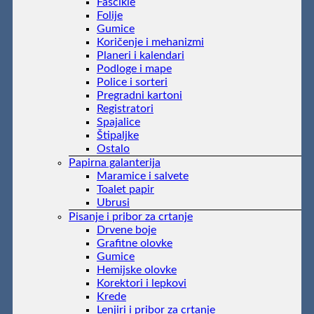
Fascikle
Folije
Gumice
Koričenje i mehanizmi
Planeri i kalendari
Podloge i mape
Police i sorteri
Pregradni kartoni
Registratori
Spajalice
Štipaljke
Ostalo
Papirna galanterija
Maramice i salvete
Toalet papir
Ubrusi
Pisanje i pribor za crtanje
Drvene boje
Grafitne olovke
Gumice
Hemijske olovke
Korektori i lepkovi
Krede
Lenjiri i pribor za crtanje