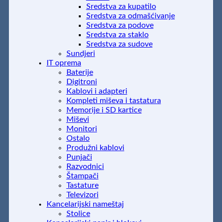
Sredstva za kupatilo
Sredstva za odmašćivanje
Sredstva za podove
Sredstva za staklo
Sredstva za sudove
Sundjeri
IT oprema
Baterije
Digitroni
Kablovi i adapteri
Kompleti miševa i tastatura
Memorije i SD kartice
Miševi
Monitori
Ostalo
Produžni kablovi
Punjači
Razvodnici
Štampači
Tastature
Televizori
Kancelarijski nameštaj
Stolice