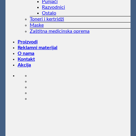
Punjači
Razvodnici
Ostalo
Toneri i kertridži
Maske
Zaštitna medicinska oprema
Proizvodi
Reklamni materijal
O nama
Kontakt
Akcija