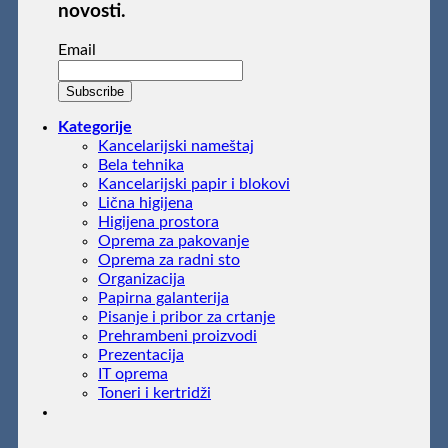
novosti.
Email
Kategorije
Kancelarijski nameštaj
Bela tehnika
Kancelarijski papir i blokovi
Lična higijena
Higijena prostora
Oprema za pakovanje
Oprema za radni sto
Organizacija
Papirna galanterija
Pisanje i pribor za crtanje
Prehrambeni proizvodi
Prezentacija
IT oprema
Toneri i kertridži