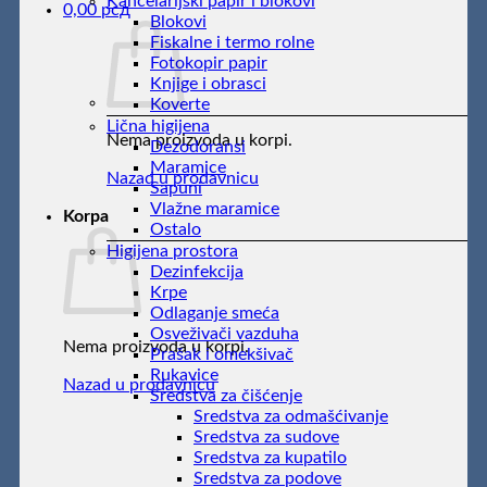
Kancelarijski papir i blokovi
0,00
рсд
Blokovi
Fiskalne i termo rolne
Fotokopir papir
Knjige i obrasci
Koverte
Lična higijena
Nema proizvoda u korpi.
Dezodoransi
Maramice
Nazad u prodavnicu
Sapuni
Vlažne maramice
Korpa
Ostalo
Higijena prostora
Dezinfekcija
Krpe
Odlaganje smeća
Osveživači vazduha
Nema proizvoda u korpi.
Prašak i omekšivač
Rukavice
Nazad u prodavnicu
Sredstva za čišćenje
Sredstva za odmašćivanje
Sredstva za sudove
Sredstva za kupatilo
Sredstva za podove