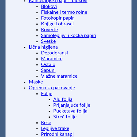
Kancelarijski papir i blokovi
Blokovi
Fiskalne i termo rolne
Fotokopir papir
Knjige i obrasci
Koverte
Samolepljivi i kocka papiri
Sveske
Lična higijena
Dezodoransi
Maramice
Ostalo
Sapuni
Vlažne maramice
Maske
Oprema za pakovanje
Folije
Alu folija
Prijanjajuće folije
Pucketava folija
Streč folije
Kese
Lepljive trake
Prirodni kanapi