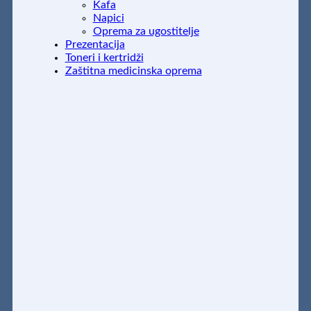
Kafa
Napici
Oprema za ugostitelje
Prezentacija
Toneri i kertridži
Zaštitna medicinska oprema