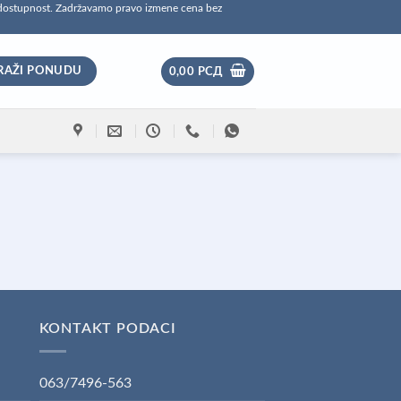
 dostupnost. Zadržavamo pravo izmene cena bez
RAŽI PONUDU
0,00
РСД
KONTAKT PODACI
063/7496-563