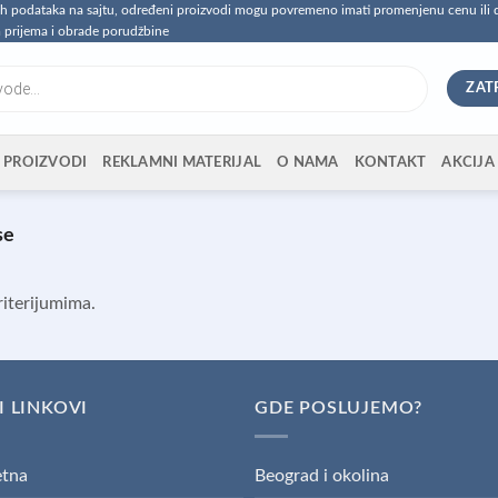
vih podataka na sajtu, određeni proizvodi mogu povremeno imati promenjenu cenu ili
 prijema i obrade porudžbine
ZAT
PROIZVODI
REKLAMNI MATERIJAL
O NAMA
KONTAKT
AKCIJA
se
iterijumima.
I LINKOVI
GDE POSLUJEMO?
tna
Beograd i okolina