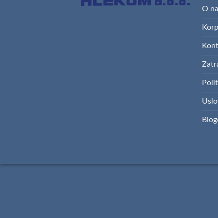
O n
Kor
Kont
Zatr
Polit
Uslo
Blog