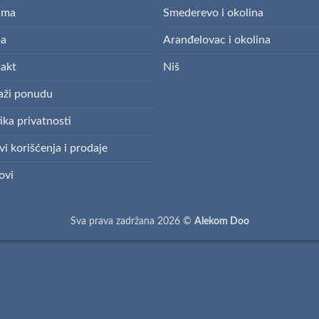
ama
Smederevo i okolina
pa
Aranđelovac i okolina
akt
Niš
aži ponudu
ika privatnosti
vi korišćenja i prodaje
ovi
Sva prava zadržana 2026 ©
Alekom Doo