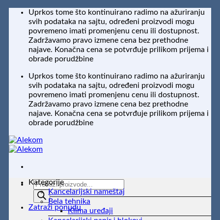
Preskoči
Uprkos tome što kontinuirano radimo na ažuriranju
na
svih podataka na sajtu, određeni proizvodi mogu
sadržaj
povremeno imati promenjenu cenu ili dostupnost.
Zadržavamo pravo izmene cena bez prethodne
najave. Konačna cena se potvrđuje prilikom prijema i
obrade porudžbine
Uprkos tome što kontinuirano radimo na ažuriranju
svih podataka na sajtu, određeni proizvodi mogu
povremeno imati promenjenu cenu ili dostupnost.
Zadržavamo pravo izmene cena bez prethodne
najave. Konačna cena se potvrđuje prilikom prijema i
obrade porudžbine
Kategorije
Products
Kancelarijski nameštaj
search
Bela tehnika
Zatraži ponudu
Klima uređaji