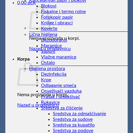
Kancelarijski papir i blokovi
0,00
рсд
Blokovi
Fiskalne i termo rolne
Fotokopir papir
Knjige i obrasci
Koverte
Lična higijena
Nema proizvoda u korpi.
Dezodoransi
Maramice
Nazad u prodavnicu
Sapuni
Vlažne maramice
Korpa
Ostalo
Higijena prostora
Dezinfekcija
Krpe
Odlaganje smeća
Osveživači vazduha
Nema proizvoda u korpi.
Prašak i omekšivač
Rukavice
Nazad u prodavnicu
Sredstva za čišćenje
Sredstva za odmašćivanje
Sredstva za sudove
Sredstva za kupatilo
Sredstva za podove