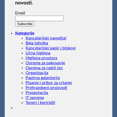
novosti.
Email
Kategorije
Kancelarijski nameštaj
Bela tehnika
Kancelarijski papir i blokovi
Lična higijena
Higijena prostora
Oprema za pakovanje
Oprema za radni sto
Organizacija
Papirna galanterija
Pisanje i pribor za crtanje
Prehrambeni proizvodi
Prezentacija
IT oprema
Toneri i kertridži