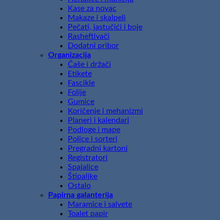
Kase za novac
Makaze i skalpeli
Pečati, jastučići i boje
Rasheftivači
Dodatni pribor
Organizacija
Čaše i držači
Etikete
Fascikle
Folije
Gumice
Koričenje i mehanizmi
Planeri i kalendari
Podloge i mape
Police i sorteri
Pregradni kartoni
Registratori
Spajalice
Štipaljke
Ostalo
Papirna galanterija
Maramice i salvete
Toalet papir