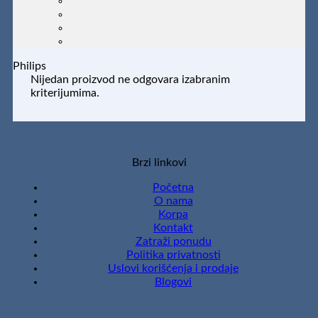
Philips
Nijedan proizvod ne odgovara izabranim
kriterijumima.
Brzi linkovi
Početna
O nama
Korpa
Kontakt
Zatraži ponudu
Politika privatnosti
Uslovi korišćenja i prodaje
Blogovi