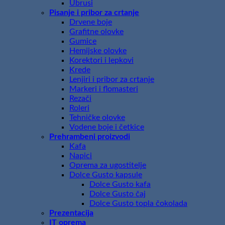
Ubrusi
Pisanje i pribor za crtanje
Drvene boje
Grafitne olovke
Gumice
Hemijske olovke
Korektori i lepkovi
Krede
Lenjiri i pribor za crtanje
Markeri i flomasteri
Rezači
Roleri
Tehničke olovke
Vodene boje i četkice
Prehrambeni proizvodi
Kafa
Napici
Oprema za ugostitelje
Dolce Gusto kapsule
Dolce Gusto kafa
Dolce Gusto čaj
Dolce Gusto topla čokolada
Prezentacija
IT oprema