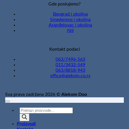
Gde poslujemo?
Beograd i okolina
Smederevo i okolina
Aranđelovac i okolina
Niš
Kontakt podaci
063/7496-563
011/3432-549
063/8818-943
office@alekom.co.rs
Sva prava zadržana 2026 ©
Alekom Doo
Products
search
Proizvodi