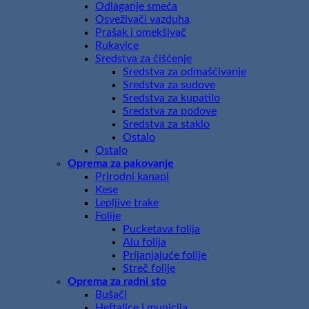
Odlaganje smeća
Osveživači vazduha
Prašak i omekšivač
Rukavice
Sredstva za čišćenje
Sredstva za odmašćivanje
Sredstva za sudove
Sredstva za kupatilo
Sredstva za podove
Sredstva za staklo
Ostalo
Ostalo
Oprema za pakovanje
Prirodni kanapi
Kese
Lepljive trake
Folije
Pucketava folija
Alu folija
Prijanjajuće folije
Streč folije
Oprema za radni sto
Bušači
Heftalice i municija