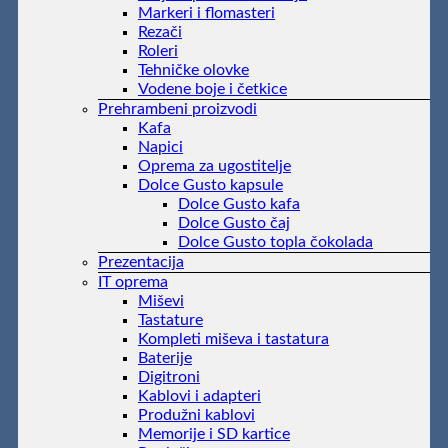
Markeri i flomasteri
Rezači
Roleri
Tehničke olovke
Vodene boje i četkice
Prehrambeni proizvodi
Kafa
Napici
Oprema za ugostitelje
Dolce Gusto kapsule
Dolce Gusto kafa
Dolce Gusto čaj
Dolce Gusto topla čokolada
Prezentacija
IT oprema
Miševi
Tastature
Kompleti miševa i tastatura
Baterije
Digitroni
Kablovi i adapteri
Produžni kablovi
Memorije i SD kartice