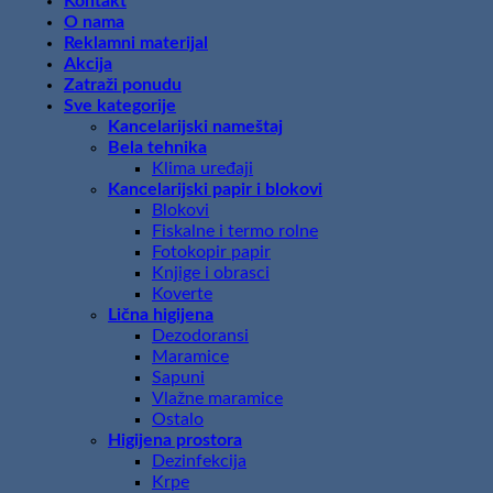
Kontakt
O nama
Reklamni materijal
Akcija
Zatraži ponudu
Sve kategorije
Kancelarijski nameštaj
Bela tehnika
Klima uređaji
Kancelarijski papir i blokovi
Blokovi
Fiskalne i termo rolne
Fotokopir papir
Knjige i obrasci
Koverte
Lična higijena
Dezodoransi
Maramice
Sapuni
Vlažne maramice
Ostalo
Higijena prostora
Dezinfekcija
Krpe