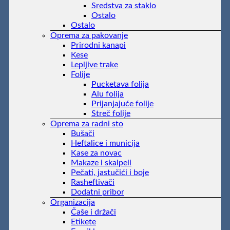
Sredstva za staklo
Ostalo
Ostalo
Oprema za pakovanje
Prirodni kanapi
Kese
Lepljive trake
Folije
Pucketava folija
Alu folija
Prijanjajuće folije
Streč folije
Oprema za radni sto
Bušači
Heftalice i municija
Kase za novac
Makaze i skalpeli
Pečati, jastučići i boje
Rasheftivači
Dodatni pribor
Organizacija
Čaše i držači
Etikete