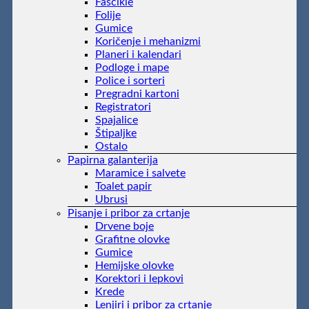
Fascikle
Folije
Gumice
Koričenje i mehanizmi
Planeri i kalendari
Podloge i mape
Police i sorteri
Pregradni kartoni
Registratori
Spajalice
Štipaljke
Ostalo
Papirna galanterija
Maramice i salvete
Toalet papir
Ubrusi
Pisanje i pribor za crtanje
Drvene boje
Grafitne olovke
Gumice
Hemijske olovke
Korektori i lepkovi
Krede
Lenjiri i pribor za crtanje