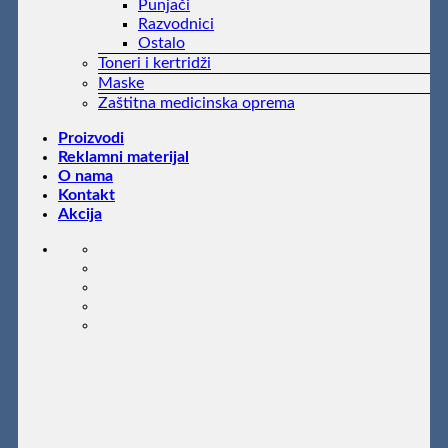
Punjači
Razvodnici
Ostalo
Toneri i kertridži
Maske
Zaštitna medicinska oprema
Proizvodi
Reklamni materijal
O nama
Kontakt
Akcija